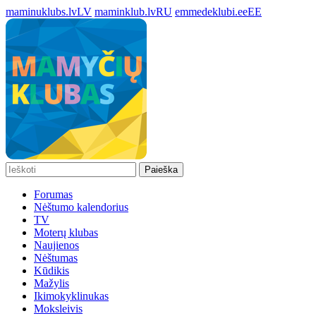
maminuklubs.lv
LV
maminklub.lv
RU
emmedeklubi.ee
EE
Paieška
Forumas
Nėštumo kalendorius
TV
Moterų klubas
Naujienos
Nėštumas
Kūdikis
Mažylis
Ikimokyklinukas
Moksleivis