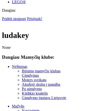
LEGO®
Daugiau
Pridėti straipsnį
Prisijunk!
ludakey
None
Daugiau Mamyčių klube:
Nėštumas
Būsimų mamyčių klubas
Gimdymas
Moters sveikata
Akušerė skuba į pagalbą
Po gimdymo
Kūdikio kraitelis
Gimdymo įstaigos Lietuvoje
Mažylis
Naujagimis