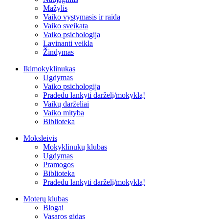
Mažylis
Vaiko vystymasis ir raida
Vaiko sveikata
Vaiko psichologija
Lavinanti veikla
Žindymas
Ikimokyklinukas
Ugdymas
Vaiko psichologija
Pradedu lankyti darželį/mokyklą!
Vaikų darželiai
Vaiko mityba
Biblioteka
Moksleivis
Mokyklinukų klubas
Ugdymas
Pramogos
Biblioteka
Pradedu lankyti darželį/mokyklą!
Moterų klubas
Blogai
Vasaros gidas