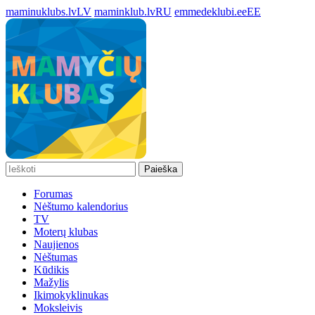
maminuklubs.lv
LV
maminklub.lv
RU
emmedeklubi.ee
EE
Paieška
Forumas
Nėštumo kalendorius
TV
Moterų klubas
Naujienos
Nėštumas
Kūdikis
Mažylis
Ikimokyklinukas
Moksleivis