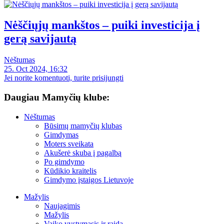
Nėščiųjų mankštos – puiki investicija į
gerą savijautą
Nėštumas
25. Oct 2024, 16:32
Jei norite komentuoti, turite prisijungti
Daugiau Mamyčių klube:
Nėštumas
Būsimų mamyčių klubas
Gimdymas
Moters sveikata
Akušerė skuba į pagalbą
Po gimdymo
Kūdikio kraitelis
Gimdymo įstaigos Lietuvoje
Mažylis
Naujagimis
Mažylis
Vaiko vystymasis ir raida