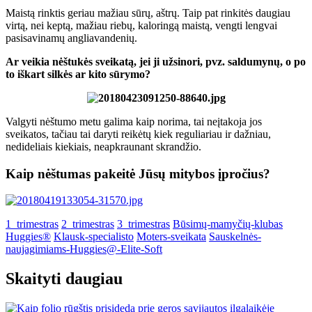
Maistą rinktis geriau mažiau sūrų, aštrų. Taip pat rinkitės daugiau
virtą, nei keptą, mažiau riebų, kaloringą maistą, vengti lengvai
pasisavinamų angliavandenių.
Ar veikia nėštukės sveikatą, jei ji užsinori, pvz. saldumynų, o po
to iškart silkės ar kito sūrymo?
Valgyti nėštumo metu galima kaip norima, tai neįtakoja jos
sveikatos, tačiau tai daryti reikėtų kiek reguliariau ir dažniau,
nedideliais kiekiais, neapkraunant skrandžio.
Kaip nėštumas pakeitė Jūsų mitybos įpročius?
1_trimestras
2_trimestras
3_trimestras
Būsimų-mamyčių-klubas
Huggies®
Klausk-specialisto
Moters-sveikata
Sauskelnės-
naujagimiams-Huggies@-Elite-Soft
Skaityti daugiau