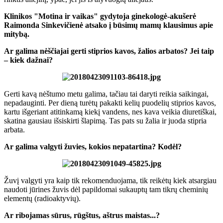
Klinikos "Motina ir vaikas" gydytoja ginekologė-akušerė
Raimonda Sinkevičienė atsako į būsimų mamų klausimus apie
mitybą.
Ar galima nėščiajai gerti stiprios kavos, žalios arbatos? Jei taip
– kiek dažnai?
Gerti kavą nėštumo metu galima, tačiau tai daryti reikia saikingai,
nepadauginti. Per dieną turėtų pakakti kelių puodelių stiprios kavos,
kartu išgeriant atitinkamą kiekį vandens, nes kava veikia diuretiškai,
skatina gausiau išsiskirti šlapimą. Tas pats su žalia ir juoda stipria
arbata.
Ar galima valgyti žuvies, kokios nepatartina? Kodėl?
Žuvį valgyti yra kaip tik rekomenduojama, tik reikėtų kiek atsargiau
naudoti jūrines žuvis dėl papildomai sukauptų tam tikrų cheminių
elementų (radioaktyvių).
Ar ribojamas sūrus, rūgštus, aštrus maistas...?