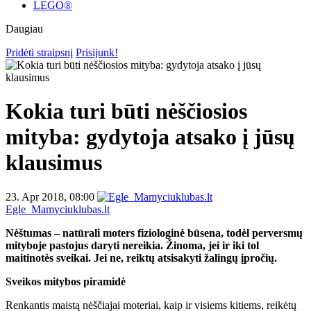
LEGO®
Daugiau
Pridėti straipsnį
Prisijunk!
Kokia turi būti nėščiosios
mityba: gydytoja atsako į jūsų
klausimus
23. Apr 2018, 08:00
Egle_Mamyciuklubas.lt
Nėštumas – natūrali moters fiziologinė būsena, todėl perversmų
mityboje pastojus daryti nereikia. Žinoma, jei ir iki tol
maitinotės sveikai. Jei ne, reiktų atsisakyti žalingų įpročių.
Sveikos mitybos piramidė
Renkantis maistą nėščiajai moteriai, kaip ir visiems kitiems, reikėtų