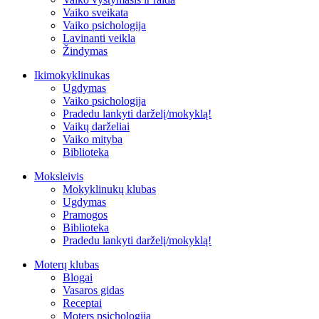
Vaiko sveikata
Vaiko psichologija
Lavinanti veikla
Žindymas
Ikimokyklinukas
Ugdymas
Vaiko psichologija
Pradedu lankyti darželį/mokyklą!
Vaikų darželiai
Vaiko mityba
Biblioteka
Moksleivis
Mokyklinukų klubas
Ugdymas
Pramogos
Biblioteka
Pradedu lankyti darželį/mokyklą!
Moterų klubas
Blogai
Vasaros gidas
Receptai
Moters psichologija