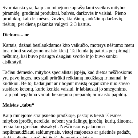
Svarbiausia yra, kaip jau minėjome aprašydami sveikos mitybos
piramidę, grūdiniai produktai, bulvės, daržovės ir vaisiai. Pieno
produktų, kaip ir mėsos, žuvies, kiaušinių, ankštinių daržovių,
riešutų, per dieną pakanka valgyti 2-3 kartus.
Dietoms – ne
Kartais, dažnai besilaukdamos kito vaikučio, moterys nėštumo metu
ima riboti suvalgomo maisto kiekį. Tai lemia jų patirtis per pirmąjį
nėštumą, kai buvo priaugta daugiau svorio ir jo buvo sunku
atsikratyti.
Tačiau dėmesio, mitybos specialistai įspėja, kad dietos nėščiosioms
yra pavojingos, nes gali pritrūkti reikiamų medžiagų ir mamai, ir
kūdikiui. Be to, badaujant ar ribojant maistą organizme nuo streso
susidaro ketonų, kurie kenkia vaisiui, ir labiausiai jo smegenims.
Taip pat negalima vartoti lieknėjimo preparatų ar maisto papildų.
Maistas „tabu“
Kaip minėjome straipsnelio pradžioje, pastojus keisti iš esmės
mitybos įpročių nereikia, nebent yra žalingų įpročių, kurių, žinoma,
reikia kuo greičiau atsisakyti. Nėščiosioms patariama
nepiktnaudžiauti saldumynais, vietoj majonezo ar grietinės padažų
rinktis aliejinį, ypač, jei jis iš alyvuogių aliejaus.