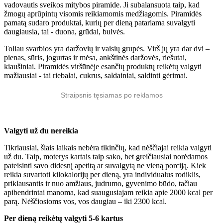
vadovautis sveikos mitybos piramide. Ji subalansuota taip, kad
žmogų aprūpintų visomis reikiamomis medžiagomis. Piramidės
pamatą sudaro produktai, kurių per dieną patariama suvalgyti
daugiausia, tai - duona, grūdai, bulvės.
Toliau svarbios yra daržovių ir vaisių grupės. Virš jų yra dar dvi –
pienas, sūris, jogurtas ir mėsa, ankštinės daržovės, riešutai,
kiaušiniai. Piramidės viršūnėje esančių produktų reikėtų valgyti
mažiausiai - tai riebalai, cukrus, saldainiai, saldinti gėrimai.
Straipsnis tęsiamas po reklamos
Valgyti už du nereikia
Tikriausiai, šiais laikais nebėra tikinčių, kad nėščiajai reikia valgyti
už du. Taip, moterys kartais taip sako, bet greičiausiai norėdamos
pateisinti savo didesnį apetitą ar suvalgytą ne vieną porciją. Kiek
reikia suvartoti kilokalorijų per dieną, yra individualus rodiklis,
priklausantis ir nuo amžiaus, judrumo, gyvenimo būdo, tačiau
apibendrintai manoma, kad suaugusiajam reikia apie 2000 kcal per
parą. Nėščiosioms vos, vos daugiau – iki 2300 kcal.
Per dieną reikėtų valgyti 5-6 kartus