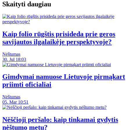
Skaityti daugiau
Kaip folio rūgštis prisideda prie geros
savijautos ilgalaikėje perspektyvoje?
Nėštumas
30. Jul 18:03
Gimdymai namuose Lietuvoje pirmąkart
priimti oficialiai
Nėštumas
05. Mar 10:51
Nėščioji peršalo: kaip tinkamai gydytis
nėštumo metu?