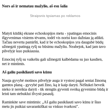
Nors aš ir nematau mažylio, aš esu šalia
Straipsnis tęsiamas po reklamos
Matyti kūdikį ekrane echoskopijos metu - ypatingas emocinis
išgyvenimas visiems tėvams, todėl vis norisi kuo dažniau ją atlikti.
Tačiau neverta pamiršti, kad ir be echoskopijos yra daugubė būdų
užmegzti ypatingą ryšį su būsimu mažyliu. Neabejok, kad jam tavo
pilvelyje kuo puikiausia.
Emocinį ryšį su vaikeliu gali užmegzti kalbėdama su juo kasdien,
net ir mintimis.
Aš galiu pasikliauti savo kūnu
Nauja gyvybė motinos pilvelyje auga ir vystosi pagal seniai žinomą
gamtos planą - gyvybė pati žino, ką ir kaip daryti. Nėštukei beveik
nieko ir nereikia daryti - tik stengtis gyventi sveiką gyvenimo būdą ir
leisti tam stebuklui išvysti pasaulį.
Raminkite save mintimis: „Aš galiu pasikliauti savo kūnu ir šiuo
metu jis puikiai savarankiškai su viskuo tvarkosi".