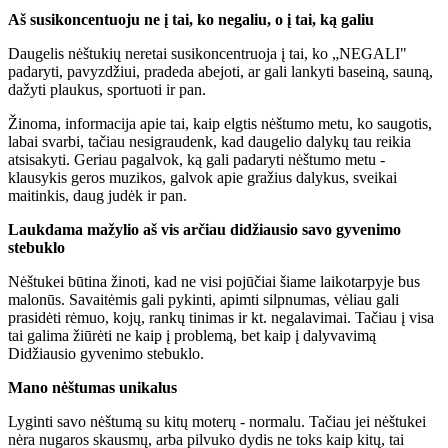
Aš susikoncentuoju ne į tai, ko negaliu, o į tai, ką galiu
Daugelis nėštukių neretai susikoncentruoja į tai, ko „NEGALI"
padaryti, pavyzdžiui, pradeda abejoti, ar gali lankyti baseiną, sauną,
dažyti plaukus, sportuoti ir pan.
Žinoma, informacija apie tai, kaip elgtis nėštumo metu, ko saugotis,
labai svarbi, tačiau nesigraudenk, kad daugelio dalykų tau reikia
atsisakyti. Geriau pagalvok, ką gali padaryti nėštumo metu -
klausykis geros muzikos, galvok apie gražius dalykus, sveikai
maitinkis, daug judėk ir pan.
Laukdama mažylio aš vis arčiau didžiausio savo gyvenimo
stebuklo
Nėštukei būtina žinoti, kad ne visi pojūčiai šiame laikotarpyje bus
malonūs. Savaitėmis gali pykinti, apimti silpnumas, vėliau gali
prasidėti rėmuo, kojų, rankų tinimas ir kt. negalavimai. Tačiau į visa
tai galima žiūrėti ne kaip į problemą, bet kaip į dalyvavimą
Didžiausio gyvenimo stebuklo.
Mano nėštumas unikalus
Lyginti savo nėštumą su kitų moterų - normalu. Tačiau jei nėštukei
nėra nugaros skausmų, arba pilvuko dydis ne toks kaip kitų, tai