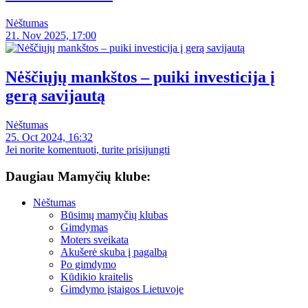
Nėštumas
21. Nov 2025, 17:00
Nėščiųjų mankštos – puiki investicija į
gerą savijautą
Nėštumas
25. Oct 2024, 16:32
Jei norite komentuoti, turite prisijungti
Daugiau Mamyčių klube:
Nėštumas
Būsimų mamyčių klubas
Gimdymas
Moters sveikata
Akušerė skuba į pagalbą
Po gimdymo
Kūdikio kraitelis
Gimdymo įstaigos Lietuvoje