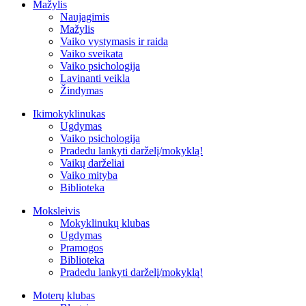
Mažylis
Naujagimis
Mažylis
Vaiko vystymasis ir raida
Vaiko sveikata
Vaiko psichologija
Lavinanti veikla
Žindymas
Ikimokyklinukas
Ugdymas
Vaiko psichologija
Pradedu lankyti darželį/mokyklą!
Vaikų darželiai
Vaiko mityba
Biblioteka
Moksleivis
Mokyklinukų klubas
Ugdymas
Pramogos
Biblioteka
Pradedu lankyti darželį/mokyklą!
Moterų klubas