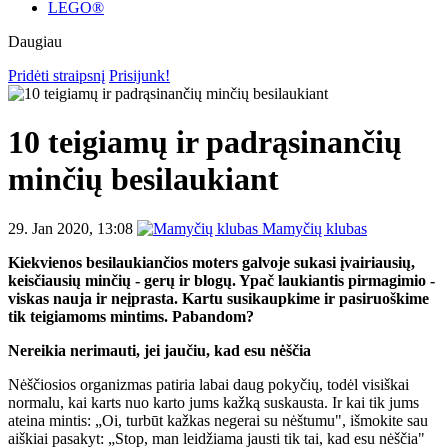
LEGO®
Daugiau
Pridėti straipsnį
Prisijunk!
10 teigiamų ir padrąsinančių
minčių besilaukiant
29. Jan 2020, 13:08
Mamyčių klubas
Kiekvienos besilaukiančios moters galvoje sukasi įvairiausių,
keisčiausių minčių - gerų ir blogų. Ypač laukiantis pirmagimio -
viskas nauja ir neįprasta. Kartu susikaupkime ir pasiruoškime
tik teigiamoms mintims. Pabandom?
Nereikia nerimauti, jei jaučiu, kad esu nėščia
Nėščiosios organizmas patiria labai daug pokyčių, todėl visiškai
normalu, kai karts nuo karto jums kažką suskausta. Ir kai tik jums
ateina mintis: „Oi, turbūt kažkas negerai su nėštumu", išmokite sau
aiškiai pasakyt: „Stop, man leidžiama jausti tik tai, kad esu nėščia"