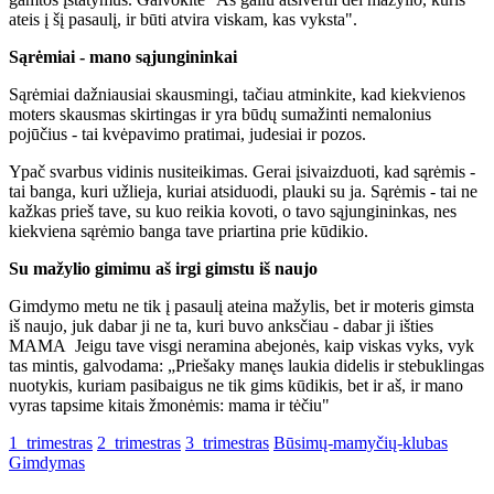
ateis į šį pasaulį, ir būti atvira viskam, kas vyksta".
Sąrėmiai - mano sąjungininkai
Sąrėmiai dažniausiai skausmingi, tačiau atminkite, kad kiekvienos
moters skausmas skirtingas ir yra būdų sumažinti nemalonius
pojūčius - tai kvėpavimo pratimai, judesiai ir pozos.
Ypač svarbus vidinis nusiteikimas. Gerai įsivaizduoti, kad sąrėmis -
tai banga, kuri užlieja, kuriai atsiduodi, plauki su ja. Sąrėmis - tai ne
kažkas prieš tave, su kuo reikia kovoti, o tavo sąjungininkas, nes
kiekviena sąrėmio banga tave priartina prie kūdikio.
Su mažylio gimimu aš irgi gimstu iš naujo
Gimdymo metu ne tik į pasaulį ateina mažylis, bet ir moteris gimsta
iš naujo, juk dabar ji ne ta, kuri buvo anksčiau - dabar ji išties
MAMA Jeigu tave visgi neramina abejonės, kaip viskas vyks, vyk
tas mintis, galvodama: „Priešaky manęs laukia didelis ir stebuklingas
nuotykis, kuriam pasibaigus ne tik gims kūdikis, bet ir aš, ir mano
vyras tapsime kitais žmonėmis: mama ir tėčiu"
1_trimestras
2_trimestras
3_trimestras
Būsimų-mamyčių-klubas
Gimdymas