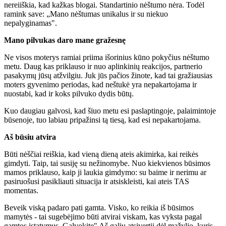
nereiiškia, kad kažkas blogai. Standartinio nėštumo nėra. Todėl
ramink save: „Mano nėštumas unikalus ir su niekuo
nepalyginamas".
Mano pilvukas daro mane gražesnę
Ne visos moterys ramiai priima išorinius kūno pokyčius nėštumo
metu. Daug kas priklauso ir nuo aplinkinių reakcijos, partnerio
pasakymų jūsų atžvilgiu. Juk jūs pačios žinote, kad tai gražiausias
moters gyvenimo periodas, kad neštukė yra nepakartojama ir
nuostabi, kad ir koks pilvuko dydis būtų.
Kuo daugiau galvosi, kad šiuo metu esi paslaptingoje, palaimintoje
būsenoje, tuo labiau pripažinsi tą tiesą, kad esi nepakartojama.
Aš būsiu atvira
Būti nėščiai reiškia, kad vieną dieną ateis akimirka, kai reikės
gimdyti. Taip, tai susiję su nežinomybe. Nuo kiekvienos būsimos
mamos priklauso, kaip ji laukia gimdymo: su baime ir nerimu ar
pasiruošusi pasikliauti situacija ir atsiskleisti, kai ateis TAS
momentas.
Beveik viską padaro pati gamta. Visko, ko reikia iš būsimos
mamytės - tai sugebėjimo būti atvirai viskam, kas vyksta pagal
gamtos įstatymus. Galvokite" Aš galiu atsivertii dėl mažylio, kuris