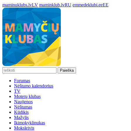
maminuklubs.lv
LV
maminklub.lv
RU
emmedeklubi.ee
EE
Paieška
Forumas
Nėštumo kalendorius
TV
Moterų klubas
Naujienos
Nėštumas
Kūdikis
Mažylis
Ikimokyklinukas
Moksleivis