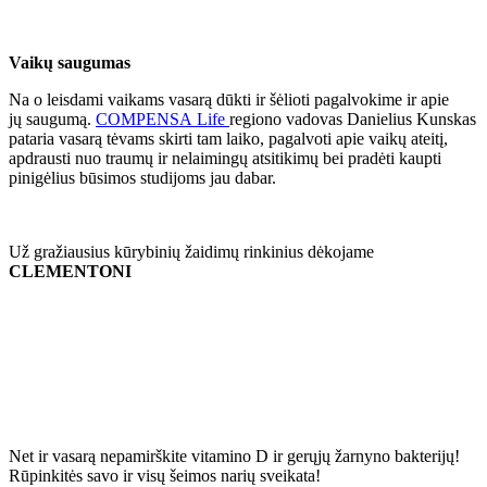
Vaikų saugumas
Na o leisdami vaikams vasarą dūkti ir šėlioti pagalvokime ir apie
jų saugumą.
COMPENSA Life
regiono vadovas Danielius Kunskas
pataria vasarą tėvams skirti tam laiko, pagalvoti apie vaikų ateitį,
apdrausti nuo traumų ir nelaimingų atsitikimų bei pradėti kaupti
pinigėlius būsimos studijoms jau dabar.
Už gražiausius kūrybinių žaidimų rinkinius dėkojame
CLEMENTONI
Net ir vasarą nepamirškite vitamino D ir gerųjų žarnyno bakterijų!
Rūpinkitės savo ir visų šeimos narių sveikata!