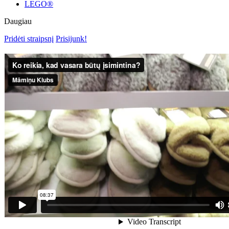
LEGO®
Daugiau
Pridėti straipsnį
Prisijunk!