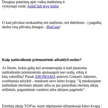
Daugiau patarimų apie vaikų maitinimą ir
vystymąsi rasite
AptaClub tėvų klube
O kad pilvukai neskaudėtų nei mažiems, nei dideliems - į pagalbą
skuba visų pilvukų draugas -
BioGaia
!
Kaip natūraliomis priemonėmis atbaidyti uodus?
Ar žinote, kokia galią turi aromaterapija ir kad įmanoma
natūraliomis priemonėmis apsisaugoti nuo uodų, erkių ir
kitų vabzdžių? Pasak
AROMAMA
atstovės Gintarės Jakienės,
svarbiausia taisyklė - maskuoti savo kūno kvapą: "Jį maskuojame
natūraliais eteriniais aliejais arba su jau paruoštais eterinių aliejų
mišiniais, pagamintais vandens arba aliejaus pagrindu".
Eterinių aliejų TOP'as, kuris stipriausiai užmaskuoja kūno kvapą :