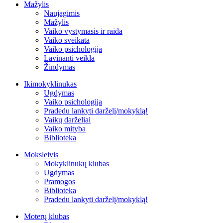
Mažylis
Naujagimis
Mažylis
Vaiko vystymasis ir raida
Vaiko sveikata
Vaiko psichologija
Lavinanti veikla
Žindymas
Ikimokyklinukas
Ugdymas
Vaiko psichologija
Pradedu lankyti darželį/mokyklą!
Vaikų darželiai
Vaiko mityba
Biblioteka
Moksleivis
Mokyklinukų klubas
Ugdymas
Pramogos
Biblioteka
Pradedu lankyti darželį/mokyklą!
Moterų klubas