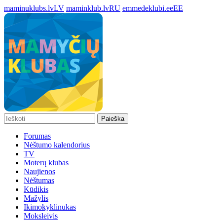
maminuklubs.lv
LV
maminklub.lv
RU
emmedeklubi.ee
EE
Paieška
Forumas
Nėštumo kalendorius
TV
Moterų klubas
Naujienos
Nėštumas
Kūdikis
Mažylis
Ikimokyklinukas
Moksleivis