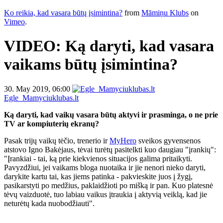
Ko reikia, kad vasara būtų įsimintina?
from
Māmiņu Klubs
on
Vimeo
.
VIDEO: Ką daryti, kad vasara
vaikams būtų įsimintina?
30. May 2019, 06:00
Egle_Mamyciuklubas.lt
Ką daryti, kad vaikų vasara būtų aktyvi ir prasminga, o ne prie
TV ar kompiuterių ekranų?
Pasak trijų vaikų tėčio, trenerio ir
MyHero
sveikos gyvensenos
atstovo Igno Bakėjaus, tėvai turėtų pasitelkti kuo daugiau "įrankių":
"Įrankiai - tai, ką prie kiekvienos situacijos galima pritaikyti.
Pavyzdžiui, jei vaikams bloga nuotaika ir jie nenori nieko daryti,
darykite kartu tai, kas jiems patinka - pakvieskite juos į žygį,
pasikarstyti po medžius, paklaidžioti po mišką ir pan. Kuo platesnė
tėvų vaizduotė, tuo labiau vaikus įtraukia į aktyvią veiklą, kad jie
neturėtų kada nuobodžiauti".