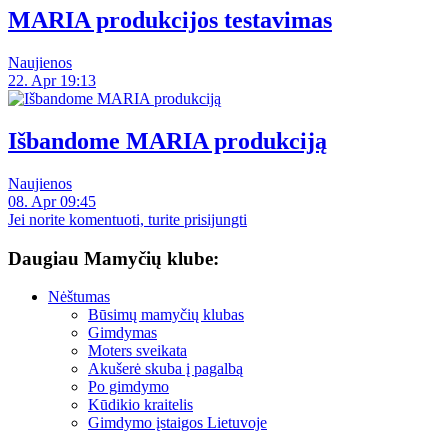
MARIA produkcijos testavimas
Naujienos
22. Apr 19:13
Išbandome MARIA produkciją
Naujienos
08. Apr 09:45
Jei norite komentuoti, turite prisijungti
Daugiau Mamyčių klube:
Nėštumas
Būsimų mamyčių klubas
Gimdymas
Moters sveikata
Akušerė skuba į pagalbą
Po gimdymo
Kūdikio kraitelis
Gimdymo įstaigos Lietuvoje