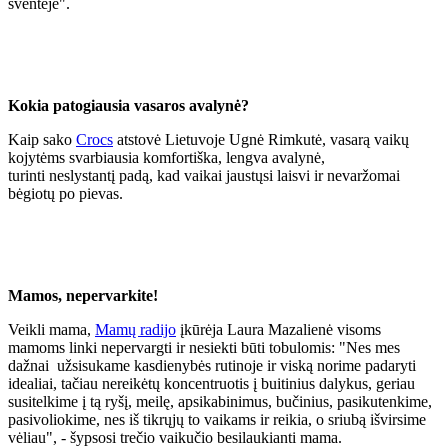
šventėje".
Kokia patogiausia vasaros avalynė?
Kaip sako
Crocs
atstovė Lietuvoje Ugnė Rimkutė, vasarą vaikų
kojytėms svarbiausia komfortiška, lengva avalynė,
turinti neslystantį padą, kad vaikai jaustųsi laisvi ir nevaržomai
bėgiotų po pievas.
Mamos, nepervarkite!
Veikli mama,
Mamų radijo
įkūrėja Laura Mazalienė visoms
mamoms linki nepervargti ir nesiekti būti tobulomis: "Nes mes
dažnai užsisukame kasdienybės rutinoje ir viską norime padaryti
idealiai, tačiau nereikėtų koncentruotis į buitinius dalykus, geriau
susitelkime į tą ryšį, meilę, apsikabinimus, bučinius, pasikutenkime,
pasivoliokime, nes iš tikrųjų to vaikams ir reikia, o sriubą išvirsime
vėliau", - šypsosi trečio vaikučio besilaukianti mama.