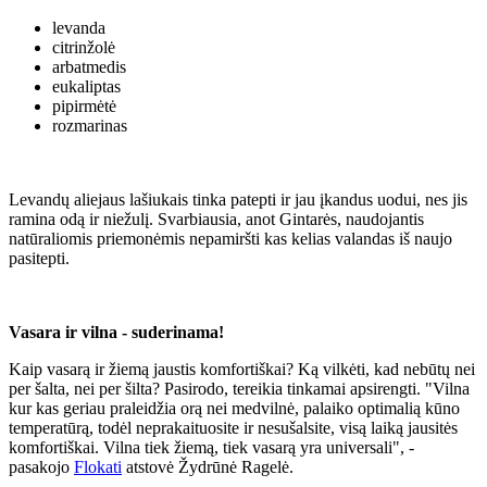
levanda
citrinžolė
arbatmedis
eukaliptas
pipirmėtė
rozmarinas
Levandų aliejaus lašiukais tinka patepti ir jau įkandus uodui, nes jis
ramina odą ir niežulį. Svarbiausia, anot Gintarės, naudojantis
natūraliomis priemonėmis nepamiršti kas kelias valandas iš naujo
pasitepti.
Vasara ir vilna - suderinama!
Kaip vasarą ir žiemą jaustis komfortiškai? Ką vilkėti, kad nebūtų nei
per šalta, nei per šilta? Pasirodo, tereikia tinkamai apsirengti. "Vilna
kur kas geriau praleidžia orą nei medvilnė, palaiko optimalią kūno
temperatūrą, todėl neprakaituosite ir nesušalsite, visą laiką jausitės
komfortiškai. Vilna tiek žiemą, tiek vasarą yra universali", -
pasakojo
Flokati
atstovė Žydrūnė Ragelė.