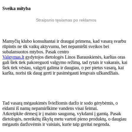
Sveika mityba
Straipsnis tęsiamas po reklamos
Mamyčių klubo konsultantai ir draugai primena, kad vasarą svarbu
rūpintis ne tik vaikų aktyvumu, bet nepamiršti sveikos bei
subalansuotos mtybos. Pasak centro
Valgymas.lt
gydytojos dietologės Linos Barauskienės, karštas oras
gali šiek tiek pakoreguoti valgymo režimą, tad rytais ir vakarais, kai
šiek tiek vėsiau, valgyti galima ir daugiau, o per pietus vasarą, kai
karšta, norisi tik daug gerti ir pasimėgauti lengvais užkandžiais.
Tad vasarą mėgaukimės šviežiomis daržo ir sodo gėrybėmis, o
eidami iš namų nepamirškime vandens visai šeimai.
Atkreipkite dėmesį ir į maisto saugumą, vykdami į gamtą. Pasak
dietologės, nereikėtų iškylų metu vartoti pieno produktų, o daugiau
mėgautis daržovėmis ir vaisiais, kurie taip greitai negenda.