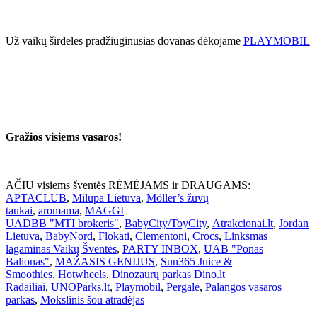
Už vaikų širdeles pradžiuginusias dovanas dėkojame
PLAYMOBIL
Gražios visiems vasaros!
AČIŪ visiems šventės RĖMĖJAMS ir DRAUGAMS:
APTACLUB
,
Milupa Lietuva
,
Möller’s žuvų
taukai
,
aromama
,
MAGGI
UADBB "MTI brokeris"
,
BabyCity/ToyCity
,
Atrakcionai.lt
,
Jordan
Lietuva
,
BabyNord
,
Flokati
,
Clementoni
,
Crocs
,
Linksmas
lagaminas Vaikų Šventės
,
PARTY INBOX
,
UAB "Ponas
Balionas"
,
MAŽASIS GENIJUS
,
Sun365 Juice &
Smoothies
,
Hotwheels
,
Dinozaurų parkas Dino.lt
Radailiai
,
UNOParks.lt
,
Playmobil
,
Pergalė
,
Palangos vasaros
parkas
,
Mokslinis šou atradėjas