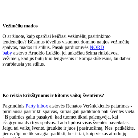
Vežimėlių mados
O ar žinote, kaip sparčiai keičiasi vežimėlių pasirinkimo
tendencijos? Būsimus tėvelius visuomet domino naujos vežimėlių
spalvos, mados iri stilius. Pasak parduotuvės
NORD
baby
atstovo Arnoldo Lukšio, jei anksčiau šeima rinkdavosi
vežimėlį, kad jis būtų kuo lengvesnis ir kompaktiškesnis, tai dabar
svarbiausia yra stilius.
Ko reikia krikštynoms ir kitoms vaikų šventėms?
Pagrindinis
Party inbox
atstovės Renatos Veršnickienės patarimas -
pirmiausia pasirinkti spalvas, kurias gali padiktuoti pati šventės vieta.
"Iš patirties galiu pasakyti, kad tuomet tikrai palengvėja, kai
išsigrynina dvi trys spalvos. Tada lipdosi visas šventės paveikslas.
Jeigu tai vaikų šventė, įtraukite ir juos į pasiruošimą. Nes, patikėkite,
jiems rūpi ne tik smagiai padūkti, ber ir tai, kaip viskas atrodo jų