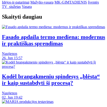
Idėjos-ir-patarimai
Mažylio-vasara
MK-GIMTADIENIS
šventės
TV_siužetas
Vasara
Skaityti daugiau
Fasado apdaila termo mediena: modernus
ir praktiškas sprendimas
Naujienos
26. Jun 15:57
Kodėl brangakmenių spindesys „blėsta“
ir kaip sustabdyti šį procesą?
Naujienos
02. Jun 19:42