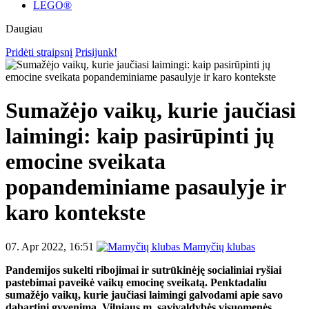
LEGO®
Daugiau
Pridėti straipsnį
Prisijunk!
Sumažėjo vaikų, kurie jaučiasi
laimingi: kaip pasirūpinti jų
emocine sveikata
popandeminiame pasaulyje ir
karo kontekste
07. Apr 2022, 16:51
Mamyčių klubas
Pandemijos sukelti ribojimai ir sutrūkinėję socialiniai ryšiai
pastebimai paveikė vaikų emocinę sveikatą. Penktadaliu
sumažėjo vaikų, kurie jaučiasi laimingi galvodami apie savo
dabartinį gyvenimą. Vilniaus m. savivaldybės visuomenės