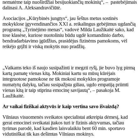
nematėme taip nuoširdžiai besijuokiančių mokinių“, – pastebėjimais
dalinasi A. Aleksandravičiūtė.
Asociacijos „Kūrybinės jungtys“, jau šeštus metus sostinės
mokyklose įgyvendinančios XXI a. reikalingus gebėjimus ugdančią
programą „Tyrinėjimo menas“, vadovė Milda Laužikaitė sako, kad
tose klasėse, kuriose nuotoliniu būdu ugdė komandinio darbo,
bendradarbiavimo įgūdžius, prasidėjus fizinėms pamokoms, vėl
reikėjo grįžti ir viską mokytis nuo pradžių.
„Vaikams teko iš naujo susipažinti ir megzti ryšį, jie buvo lyg pirmą
kartą pamatę vienas kitą. Mokiniai kartu su mūsų kūrėjais
integruotose pamokose ne tik mokosi mokyklos programoje
numatytų dalykų, tačiau susipažįsta giliau, ugdo empatiją priimti
vienas kitą ir taip stiprina emocinę savijautą“, – pasakoja M.
Laužikaitė.
Ar vaikai fiziškai aktyvūs ir kaip vertina savo išvaizdą?
Vilniaus visuomenės sveikatos specialistai atkreipia dėmesį, kad
gerai emocinei sveikatai įtakos turi ir fizinis aktyvumas, tačiau
tyrimas parodė, kad kasdien laisvalaikiu bent 60 min. sportavo
vidutiniškai tik kas dešimtas Vilniaus mokinys.