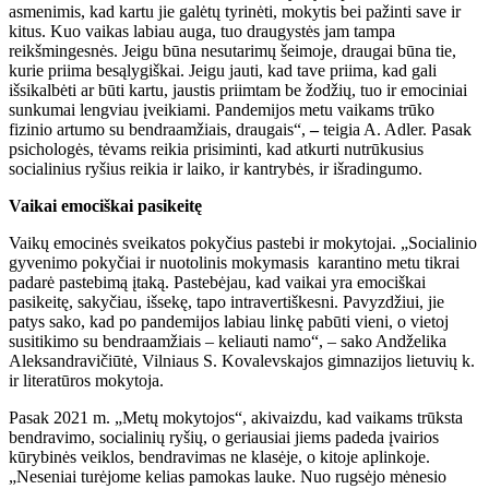
asmenimis, kad kartu jie galėtų tyrinėti, mokytis bei pažinti save ir
kitus. Kuo vaikas labiau auga, tuo draugystės jam tampa
reikšmingesnės. Jeigu būna nesutarimų šeimoje, draugai būna tie,
kurie priima besąlygiškai. Jeigu jauti, kad tave priima, kad gali
išsikalbėti ar būti kartu, jaustis priimtam be žodžių, tuo ir emociniai
sunkumai lengviau įveikiami. Pandemijos metu vaikams trūko
fizinio artumo su bendraamžiais, draugais“,
–
teigia A. Adler. Pasak
psichologės, tėvams reikia prisiminti, kad atkurti nutrūkusius
socialinius ryšius reikia ir laiko, ir kantrybės, ir išradingumo.
Vaikai emociškai pasikeitę
Vaikų emocinės sveikatos pokyčius pastebi ir mokytojai. „Socialinio
gyvenimo pokyčiai ir nuotolinis mokymasis karantino metu tikrai
padarė pastebimą įtaką. Pastebėjau, kad vaikai yra emociškai
pasikeitę, sakyčiau, išsekę, tapo intravertiškesni. Pavyzdžiui, jie
patys sako, kad po pandemijos labiau linkę pabūti vieni, o vietoj
susitikimo su bendraamžiais – keliauti namo“, – sako Andželika
Aleksandravičiūtė, Vilniaus S. Kovalevskajos gimnazijos lietuvių k.
ir literatūros mokytoja.
Pasak 2021 m. „Metų mokytojos“, akivaizdu, kad vaikams trūksta
bendravimo, socialinių ryšių, o geriausiai jiems padeda įvairios
kūrybinės veiklos, bendravimas ne klasėje, o kitoje aplinkoje.
„Neseniai turėjome kelias pamokas lauke. Nuo rugsėjo mėnesio