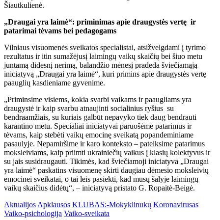
Šiautkulienė.
„Draugai yra laimė“: priminimas apie draugystės vertę ir
patarimai tėvams bei pedagogams
Vilniaus visuomenės sveikatos specialistai, atsižvelgdami į tyrimo
rezultatus ir itin sumažėjusį laimingų vaikų skaičių bei šiuo metu
juntamą didesnį nerimą, balandžio mėnesį pradeda šviečiamąją
iniciatyvą „Draugai yra laimė“, kuri primins apie draugystės vertę
paauglių kasdieniame gyvenime.
„Priminsime visiems, kokia svarbi vaikams ir paaugliams yra
draugystė ir kaip svarbu atnaujinti socialinius ryšius su
bendraamžiais, su kuriais galbūt nepavyko tiek daug bendrauti
karantino metu. Specialiai iniciatyvai paruošėme patarimus ir
tėvams, kaip stebėti vaikų emocinę sveikatą popandeminiame
pasaulyje. Nepamiršime ir karo konteksto – pateiksime patarimus
moksleiviams, kaip priimti ukrainiečių vaikus į klasių kolektyvus ir
su jais susidraugauti. Tikimės, kad šviečiamoji iniciatyva „Draugai
yra laimė“ paskatins visuomenę skirti daugiau dėmesio moksleivių
emocinei sveikatai, o tai leis pasiekti, kad mūsų šalyje laimingų
vaikų skaičius didėtų“, – iniciatyvą pristato G. Ropaitė-Beigė.
Aktualijos
Apklausos
KLUBAS:-Mokyklinukų
Koronavirusas
Vaiko-psichologija
Vaiko-sveikata