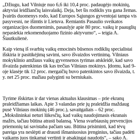
„Džiugu, kad Vilniuje nuo 6,6 iki 10,4 proc. padaugėjo mokinių,
aktyviai leidžiančių laisvalaikį. Deja, bet šis rodiklis yra gana žemas.
Įvairūs duomenys rodo, kad Europos Sąjungos gyventojai tampa vis
pasyvesni, ne išimtis ir Lietuva. Remiantis Pasaulio sveikatos
organizacijos duomenimis, pasaulyje apie 80 proc. vaikų ir paauglių
nepasiekia rekomenduojamo fizinio aktyvumo“,
–
teigia A.
Šiautkulienė.
Kaip vieną iš svarbių vaikų emocinės būsenos rodiklių specialistai
išskiria ir pasitikėjimą savimi, savo išvaizdos vertinimą. Vilniaus
mokyklinio amžiaus vaikų gyvensenos tyrimas atskleidė, kad savo
išvaizda patenkintas tik kas trečias Vilniaus mokinys. Įdomu, kad 9-
oje klasėje tik 12 proc. mergaičių buvo patenkintos savo išvaizda, t.
y. net 25 proc. mažiau palyginti su berniukais.
Tyrime išskirtas ir dar vienas aktualus klausimas – prie ekranų
praleidžiamas laikas. Apie 3 valandas prie jų praleidžia maždaug
pusė Vilniaus mokinių (46 proc.), savaitgaliais – 62 proc.
„Mokslininkai neturi lūkesčių, kad vaikų naudojimasis ekranais
mažės, tačiau būtina atrasti balansą. Viena svarbiausių prevencijos
priemonių tai savistaba pačiam sau. Būtina prisiminti, kad tėvų
pareiga yra neslėpti ar drausti išmaniuosius įrenginius, tačiau padėti
vaikams juos tinkamai vertinti ir atsakingai naudotis“, – sako A.