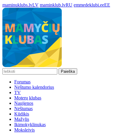
maminuklubs.lv
LV
maminklub.lv
RU
emmedeklubi.ee
EE
Paieška
Forumas
Nėštumo kalendorius
TV
Moterų klubas
Naujienos
Nėštumas
Kūdikis
Mažylis
Ikimokyklinukas
Moksleivis