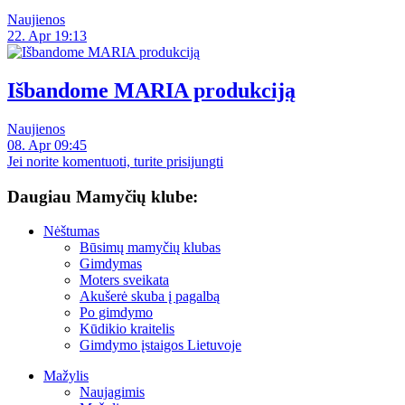
Naujienos
22. Apr 19:13
Išbandome MARIA produkciją
Naujienos
08. Apr 09:45
Jei norite komentuoti, turite prisijungti
Daugiau Mamyčių klube:
Nėštumas
Būsimų mamyčių klubas
Gimdymas
Moters sveikata
Akušerė skuba į pagalbą
Po gimdymo
Kūdikio kraitelis
Gimdymo įstaigos Lietuvoje
Mažylis
Naujagimis