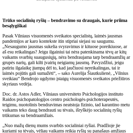
Trūko socialinių ryšių – bendravimo su draugais, kurie priima
besąlygiškai
Pasak Vilniaus visuomenės sveikatos specialistų, laimės jausmas
pandemijos ar karo kontekste itin stipriai siejasi su saugumu.
„Nesaugumo jausmas sukelia svyravimus ir kituose poreikiuose, ar
aš esu reikalingas? Jeigu ilgainiui tai nėra patenkinama tėvų ar kitų
vaikams svarbių suaugusiųjų, nėra bendraujama tarp bendraamžių ar
grupės narių, gali kilti įvairių neigiamų jausmų. Pavyzdžiui, jeigu
patiriu ilgalaikę įtampą dėl to, kad jaučiuosi nereikalingas, tai ir
laimės pojūtis gali sumažėti“,
–
sako Aurelija Šiautkulienė, „Vilnius
sveikiau“ Bendrojo ugdymo įstaigų visuomenės sveikatos priežiūros
skyriaus vedėja.
Doc. dr. Astos Adler,
Vilniaus universiteto Psichologijos instituto
Raidos psichopatologijos centro psichologės-psichoterapeutės,
teigimu, nuotolinis bendravimas neatstoja fizinio, tad karantino metu
vaikams teko daug bendrauti su tėvais, išryškėjo socialinių ryšių
trūkumas su bendraamžiais.
„Nuo mažų dienų mums svarbūs socialiniai ryšiai. Pradžioje jie
kuriami su tėvais, vėliau vaikams reikia ryšių su panašaus amžiaus