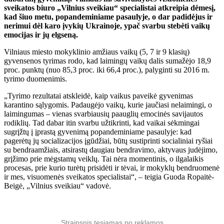
sveikatos biuro „Vilnius sveikiau“ specialistai atkreipia dėmesį,
kad šiuo metu, popandeminiame pasaulyje, o dar padidėjus ir
nerimui dėl karo įvykių Ukrainoje, ypač svarbu stebėti vaikų
emocijas ir jų elgseną.
Vilniaus miesto mokyklinio amžiaus vaikų (5, 7 ir 9 klasių)
gyvensenos tyrimas rodo, kad laimingų vaikų dalis sumažėjo 18,9
proc. punktų (nuo 85,3 proc. iki 66,4 proc.), palyginti su 2016 m.
tyrimo duomenimis.
„Tyrimo rezultatai atskleidė, kaip vaikus paveikė gyvenimas
karantino sąlygomis. Padaugėjo vaikų, kurie jaučiasi nelaimingi, o
laimingumas – vienas svarbiausių paauglių emocinės savijautos
rodiklių. Tad dabar itin svarbu užtikrinti, kad vaikai sėkmingai
sugrįžtų į įprastą gyvenimą popandeminiame pasaulyje: kad
pagerėtų jų socializacijos įgūdžiai, būtų sustiprinti socialiniai ryšiai
su bendraamžiais, atsirastų daugiau bendravimo, aktyvaus judėjimo,
grįžimo prie mėgstamų veiklų. Tai nėra momentinis, o ilgalaikis
procesas, prie kurio turėtų prisidėti ir tėvai, ir mokyklų bendruomenė
ir mes, visuomenės sveikatos specialistai“, – teigia Guoda Ropaitė-
Beigė, „Vilnius sveikiau“ vadovė.
Straipsnis tęsiamas po reklamos