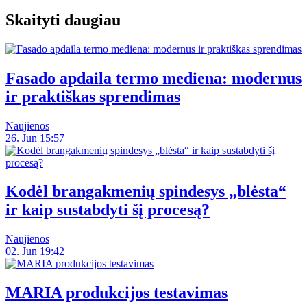
Skaityti daugiau
Fasado apdaila termo mediena: modernus
ir praktiškas sprendimas
Naujienos
26. Jun 15:57
Kodėl brangakmenių spindesys „blėsta“
ir kaip sustabdyti šį procesą?
Naujienos
02. Jun 19:42
MARIA produkcijos testavimas