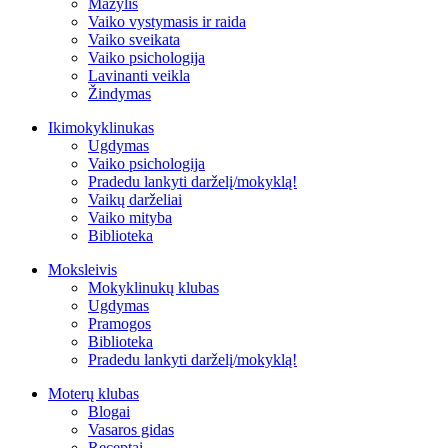
Mažylis
Vaiko vystymasis ir raida
Vaiko sveikata
Vaiko psichologija
Lavinanti veikla
Žindymas
Ikimokyklinukas
Ugdymas
Vaiko psichologija
Pradedu lankyti darželį/mokyklą!
Vaikų darželiai
Vaiko mityba
Biblioteka
Moksleivis
Mokyklinukų klubas
Ugdymas
Pramogos
Biblioteka
Pradedu lankyti darželį/mokyklą!
Moterų klubas
Blogai
Vasaros gidas
Receptai