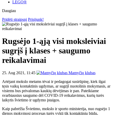
LEGO®
Daugiau
Pridėti straipsnį
Prisijunk!
Rugsėjo 1-ąją visi moksleiviai
sugrįš į klases + saugumo
reikalavimai
25. Aug 2021, 11:45
Mamyčių klubas
Artėjant mokslo metams tėvai ir pedagogai susirūpinę, kiek ilgai
tęsis vaikų kontaktinis ugdymas, ar sugrįš nuotolinis mokymasis, ar
visiems bus privalomas kaukių dėvėjimas ir pan. Pateikiame
svarbiausius saugumo dėl COVID-19 reikalavimus, kurių turės
laikytis švietimo ir ugdymo įstaigos.
Kaip pabrėžia Švietimo, mokslo ir sporto ministerija, nuo rugsėjo 1
dienos mokymosi procesas turės vykti tik kontaktiniu būdu,