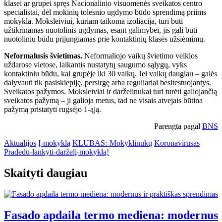
klasei ar grupei spręs Nacionalinio visuomenės sveikatos centro
specialistai, dėl mokinių tolesnio ugdymo būdo sprendimą priims
mokykla. Moksleiviui, kuriam taikoma izoliacija, turi būti
užtikrinamas nuotolinis ugdymas, esant galimybei, jis gali būti
nuotoliniu būdu prijungiamas prie kontaktinių klasės užsiėmimų.
Neformalusis švietimas.
Neformaliojo vaikų švietimo veiklos
uždarose vietose, laikantis nustatytų saugumo sąlygų, vyks
kontaktiniu būdu, kai grupėje iki 30 vaikų. Jei vaikų daugiau – galės
dalyvauti tik pasiskiepiję, persirgę arba reguliariai besitestuojantys.
Sveikatos pažymos. Moksleiviai ir darželinukai turi turėti galiojančią
sveikatos pažymą – ji galioja metus, tad ne visais atvejais būtina
pažymą pristatyti rugsėjo 1-ąją.
Parengta pagal
BNS
Aktualijos
Į-mokyklą
KLUBAS:-Mokyklinukų
Koronavirusas
Pradedu-lankyti-darželį-mokyklą!
Skaityti daugiau
Fasado apdaila termo mediena: modernus