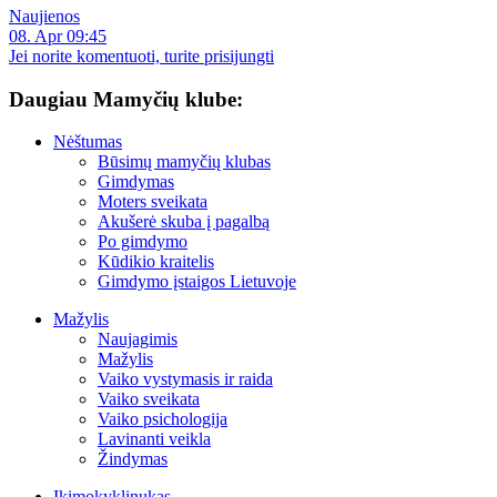
Naujienos
08. Apr 09:45
Jei norite komentuoti, turite prisijungti
Daugiau Mamyčių klube:
Nėštumas
Būsimų mamyčių klubas
Gimdymas
Moters sveikata
Akušerė skuba į pagalbą
Po gimdymo
Kūdikio kraitelis
Gimdymo įstaigos Lietuvoje
Mažylis
Naujagimis
Mažylis
Vaiko vystymasis ir raida
Vaiko sveikata
Vaiko psichologija
Lavinanti veikla
Žindymas
Ikimokyklinukas