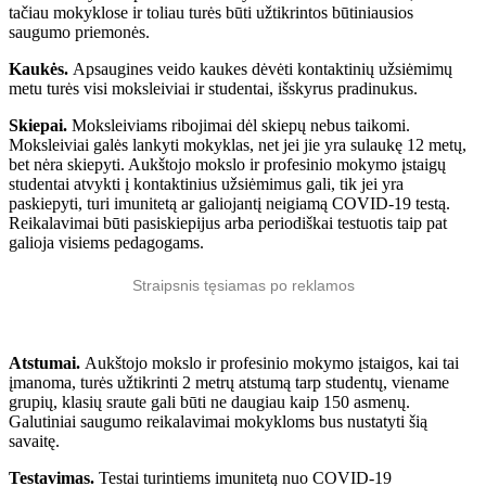
tačiau mokyklose ir toliau turės būti užtikrintos būtiniausios
saugumo priemonės.
Kaukės.
Apsaugines veido kaukes dėvėti kontaktinių užsiėmimų
metu turės visi moksleiviai ir studentai, išskyrus pradinukus.
Skiepai.
Moksleiviams ribojimai dėl skiepų nebus taikomi.
Moksleiviai galės lankyti mokyklas, net jei jie yra sulaukę 12 metų,
bet nėra skiepyti. Aukštojo mokslo ir profesinio mokymo įstaigų
studentai atvykti į kontaktinius užsiėmimus gali, tik jei yra
paskiepyti, turi imunitetą ar galiojantį neigiamą COVID-19 testą.
Reikalavimai būti pasiskiepijus arba periodiškai testuotis taip pat
galioja visiems pedagogams.
Straipsnis tęsiamas po reklamos
Atstumai.
Aukštojo mokslo ir profesinio mokymo įstaigos, kai tai
įmanoma, turės užtikrinti 2 metrų atstumą tarp studentų, viename
grupių, klasių sraute gali būti ne daugiau kaip 150 asmenų.
Galutiniai saugumo reikalavimai mokykloms bus nustatyti šią
savaitę.
Testavimas.
Testai turintiems imunitetą nuo COVID-19