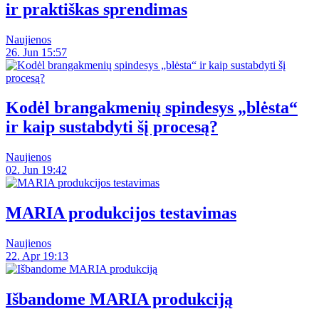
ir praktiškas sprendimas
Naujienos
26. Jun 15:57
Kodėl brangakmenių spindesys „blėsta“
ir kaip sustabdyti šį procesą?
Naujienos
02. Jun 19:42
MARIA produkcijos testavimas
Naujienos
22. Apr 19:13
Išbandome MARIA produkciją