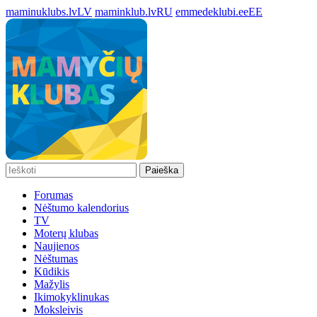
maminuklubs.lv
LV
maminklub.lv
RU
emmedeklubi.ee
EE
Paieška
Forumas
Nėštumo kalendorius
TV
Moterų klubas
Naujienos
Nėštumas
Kūdikis
Mažylis
Ikimokyklinukas
Moksleivis