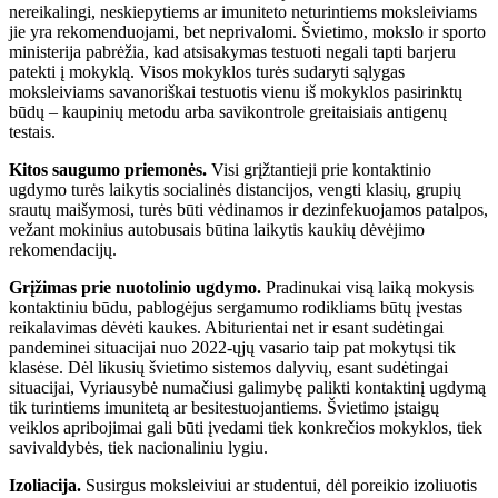
nereikalingi, neskiepytiems ar imuniteto neturintiems moksleiviams
jie yra rekomenduojami, bet neprivalomi. Švietimo, mokslo ir sporto
ministerija pabrėžia, kad atsisakymas testuoti negali tapti barjeru
patekti į mokyklą. Visos mokyklos turės sudaryti sąlygas
moksleiviams savanoriškai testuotis vienu iš mokyklos pasirinktų
būdų – kaupinių metodu arba savikontrole greitaisiais antigenų
testais.
Kitos saugumo priemonės.
Visi grįžtantieji prie kontaktinio
ugdymo turės laikytis socialinės distancijos, vengti klasių, grupių
srautų maišymosi, turės būti vėdinamos ir dezinfekuojamos patalpos,
vežant mokinius autobusais būtina laikytis kaukių dėvėjimo
rekomendacijų.
Grįžimas prie nuotolinio ugdymo.
Pradinukai visą laiką mokysis
kontaktiniu būdu, pablogėjus sergamumo rodikliams būtų įvestas
reikalavimas dėvėti kaukes. Abiturientai net ir esant sudėtingai
pandeminei situacijai nuo 2022-ųjų vasario taip pat mokytųsi tik
klasėse. Dėl likusių švietimo sistemos dalyvių, esant sudėtingai
situacijai, Vyriausybė numačiusi galimybę palikti kontaktinį ugdymą
tik turintiems imunitetą ar besitestuojantiems. Švietimo įstaigų
veiklos apribojimai gali būti įvedami tiek konkrečios mokyklos, tiek
savivaldybės, tiek nacionaliniu lygiu.
Izoliacija.
Susirgus moksleiviui ar studentui, dėl poreikio izoliuotis