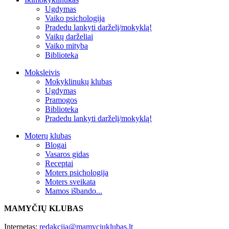
Ugdymas
Vaiko psichologija
Pradedu lankyti darželį/mokyklą!
Vaikų darželiai
Vaiko mityba
Biblioteka
Moksleivis
Mokyklinukų klubas
Ugdymas
Pramogos
Biblioteka
Pradedu lankyti darželį/mokyklą!
Moterų klubas
Blogai
Vasaros gidas
Receptai
Moters psichologija
Moters sveikata
Mamos išbando...
MAMYČIŲ KLUBAS
Internetas:
redakcija@mamyciuklubas.lt