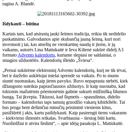
ragina A. Blandė.
Išdykauti – būtina
Kartais tam, kad atsirastų jauki šeimos tradicija, reikia tik nedidelio
paskatinimo. Galvodamos apie skubančią jauną šeimą, kuri nori
investuoti į tai, kas atneštų ne vienkartinę naudą ir jiems, ir jų
vaikams, autorės Lina Matiukaitė ir Ieva Kilienė sukūrė didelį A3
formato
Advento kalendorių
, kuriame slepiasi ne saldainiai, o
smagios užduotėlės. Kalendorių išleido „Šviesa“.
„Pernai sukūrėme elektroninį Advento kalendorių, kurį ne tik tėvai,
bet ir darželio auklėtojai mielai sprendė su vaikais. Po to mums
siuntė nuotraukas, kaip jiems pavyko. Buvo nepaprasta stebėti, kiek
džiaugsmo suteikia paprasčiausios užduotys. Ir kaip nuostabu, kad
tokiomis mažutėmis priemonėmis galime sukurti milžinišką šilumos
bangą. Tai įkvepia. Tikiuosi, kad šiųmetis – spausdintas, didelio
formato – kalendorius taps tamsių gruodžio vakarų kibirkštėle. Tai
bus proga bent dešimčiai minučių prisiminti vieniems kitus,
pasižiūrėti į akis, kartu paišdykauti. Kaip pasirengti tiems vakarams
– kiekvieno išmonės reikalas. Svarbiausia – tiesiog būti kartu.
Nuoširdžiai ir atvira širdimi“, – apie idėją pasakoja L. Matiukaitė.