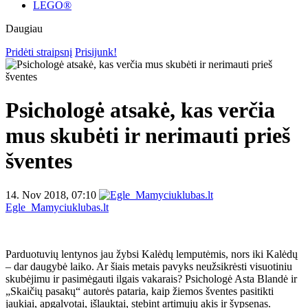
LEGO®
Daugiau
Pridėti straipsnį
Prisijunk!
Psichologė atsakė, kas verčia
mus skubėti ir nerimauti prieš
šventes
14. Nov 2018, 07:10
Egle_Mamyciuklubas.lt
Parduotuvių lentynos jau žybsi Kalėdų lemputėmis, nors iki Kalėdų
– dar daugybė laiko. Ar šiais metais pavyks neužsikrėsti visuotiniu
skubėjimu ir pasimėgauti ilgais vakarais? Psichologė Asta Blandė ir
„Skaičių pasakų“ autorės pataria, kaip žiemos šventes pasitikti
jaukiai, apgalvotai, išlauktai, stebint artimųjų akis ir šypsenas.