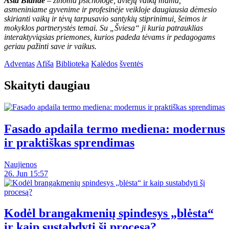
Asta Blandė
– žinoma psichologė, dviejų vaikų mama,
asmeniniame gyvenime ir profesinėje veikloje daugiausia dėmesio
skirianti vaikų ir tėvų tarpusavio santykių stiprinimui, šeimos ir
mokyklos partnerystės temai. Su „Šviesa“ ji kuria patrauklias
interaktyviąsias priemones, kurios padeda tėvams ir pedagogams
geriau pažinti save ir vaikus.
Adventas
Afiša
Biblioteka
Kalėdos
šventės
Skaityti daugiau
Fasado apdaila termo mediena: modernus
ir praktiškas sprendimas
Naujienos
26. Jun 15:57
Kodėl brangakmenių spindesys „blėsta“
ir kaip sustabdyti šį procesą?