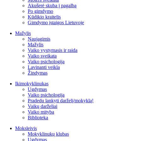
Akušerė skuba į pagalbą
Po gimdymo
Kūdikio kraitelis
Gimdymo įstaigos Lietuvoje
Mažylis
Naujagimis
Mažylis
Vaiko vystymasis ir raida
Vaiko sveikata
Vaiko psichologija
Lavinanti veikla
Žindymas
Ikimokyklinukas
Ugdymas
Vaiko psichologija
Pradedu lankyti darželį/mokyklą!
Vaikų darželiai
Vaiko mityba
Biblioteka
Moksleivis
Mokyklinukų klubas
Ugdymas