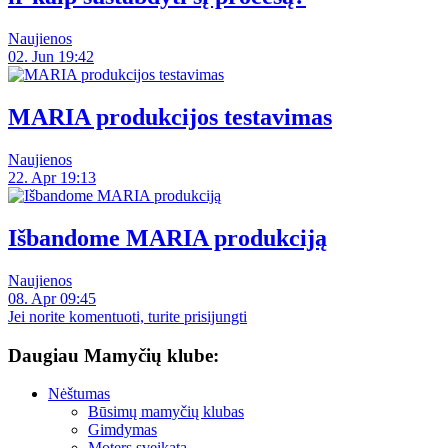
Naujienos
02. Jun 19:42
MARIA produkcijos testavimas
Naujienos
22. Apr 19:13
Išbandome MARIA produkciją
Naujienos
08. Apr 09:45
Jei norite komentuoti, turite prisijungti
Daugiau Mamyčių klube:
Nėštumas
Būsimų mamyčių klubas
Gimdymas
Moters sveikata