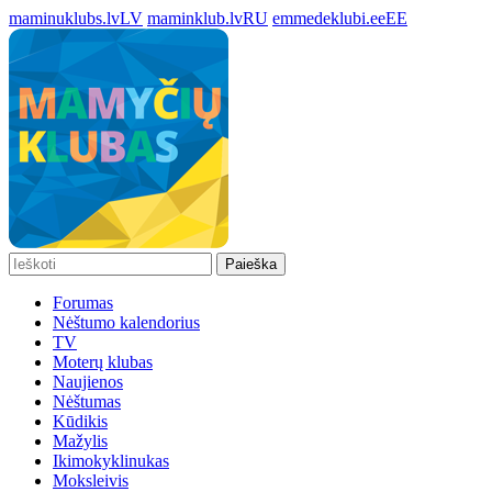
maminuklubs.lv
LV
maminklub.lv
RU
emmedeklubi.ee
EE
Paieška
Forumas
Nėštumo kalendorius
TV
Moterų klubas
Naujienos
Nėštumas
Kūdikis
Mažylis
Ikimokyklinukas
Moksleivis