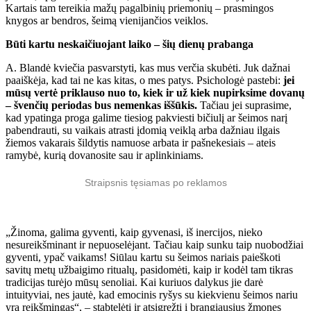
Kartais tam tereikia mažų pagalbinių priemonių – prasmingos
knygos ar bendros, šeimą vienijančios veiklos.
Būti kartu neskaičiuojant laiko – šių dienų prabanga
A. Blandė kviečia pasvarstyti, kas mus verčia skubėti. Juk dažnai
paaiškėja, kad tai ne kas kitas, o mes patys. Psichologė pastebi:
j
ei
mūsų vertė priklauso nuo to, kiek ir už kiek nupirksime dovanų
– švenčių periodas bus nemenkas iššūkis.
Tačiau jei suprasime,
kad ypatinga proga galime tiesiog pakviesti bičiulį ar šeimos narį
pabendrauti, su vaikais atrasti įdomią veiklą arba dažniau ilgais
žiemos vakarais šildytis namuose arbata ir pašnekesiais – ateis
ramybė, kurią dovanosite sau ir aplinkiniams.
Straipsnis tęsiamas po reklamos
„Žinoma, galima gyventi, kaip gyvenasi, iš inercijos, nieko
nesureikšminant ir nepuoselėjant. Tačiau kaip sunku taip nuobodžiai
gyventi, ypač vaikams! Siūlau kartu su šeimos nariais paieškoti
savitų metų užbaigimo ritualų, pasidomėti, kaip ir kodėl tam tikras
tradicijas turėjo mūsų senoliai. Kai kuriuos dalykus jie darė
intuityviai, nes jautė, kad emocinis ryšys su kiekvienu šeimos nariu
yra reikšmingas“, – stabtelėti ir atsigręžti į brangiausius žmones