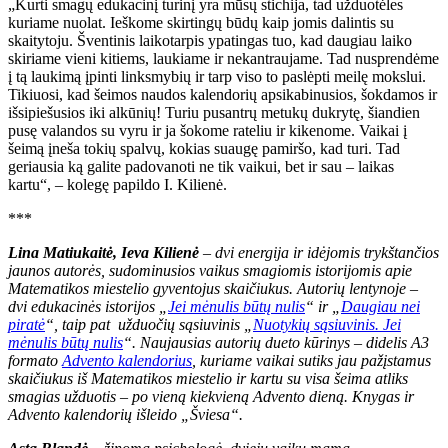
„Kurti smagų edukacinį turinį yra mūsų stichija, tad užduotėles
kuriame nuolat. Ieškome skirtingų būdų kaip jomis dalintis su
skaitytoju. Šventinis laikotarpis ypatingas tuo, kad daugiau laiko
skiriame vieni kitiems, laukiame ir nekantraujame. Tad nusprendėme
į tą laukimą įpinti linksmybių ir tarp viso to paslėpti meilę mokslui.
Tikiuosi, kad šeimos naudos kalendorių apsikabinusios, šokdamos ir
išsipiešusios iki alkūnių! Turiu pusantrų metukų dukrytę, šiandien
pusę valandos su vyru ir ja šokome rateliu ir kikenome. Vaikai į
šeimą įneša tokių spalvų, kokias suaugę pamiršo, kad turi. Tad
geriausia ką galite padovanoti ne tik vaikui, bet ir sau – laikas
kartu“, – kolegę papildo I. Kilienė.
***
Lina Matiukaitė, Ieva Kilienė
–
dvi energija ir idėjomis trykštančios
jaunos autorės, sudominusios vaikus smagiomis istorijomis apie
Matematikos miestelio gyventojus skaičiukus. Autorių lentynoje –
dvi edukacinės istorijos „
Jei mėnulis būtų nulis
“ ir „
Daugiau nei
piratė
“, taip pat
užduočių sąsiuvinis „
Nuotykių sąsiuvinis. Jei
mėnulis būtų nulis
“. Naujausias autorių dueto kūrinys – didelis A3
formato
Advento kalendorius
, kuriame vaikai sutiks jau pažįstamus
skaičiukus iš Matematikos miestelio ir kartu su visa šeima atliks
smagias užduotis – po vieną kiekvieną Advento dieną. Knygas ir
Advento kalendorių išleido „Šviesa“.