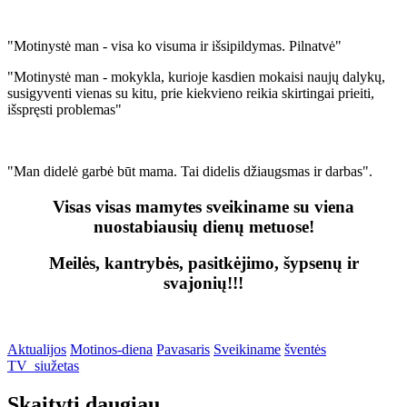
"Motinystė man - visa ko visuma ir išsipildymas. Pilnatvė"
"Motinystė man - mokykla, kurioje kasdien mokaisi naujų dalykų,
susigyventi vienas su kitu, prie kiekvieno reikia skirtingai prieiti,
išspręsti problemas"
"Man didelė garbė būt mama. Tai didelis džiaugsmas ir darbas".
Visas visas mamytes sveikiname su viena
nuostabiausių dienų metuose!
Meilės, kantrybės, pasitkėjimo, šypsenų ir
svajonių!!!
Aktualijos
Motinos-diena
Pavasaris
Sveikiname
šventės
TV_siužetas
Skaityti daugiau