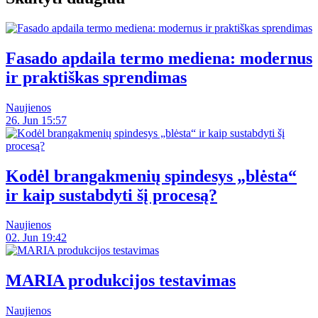
Fasado apdaila termo mediena: modernus
ir praktiškas sprendimas
Naujienos
26. Jun 15:57
Kodėl brangakmenių spindesys „blėsta“
ir kaip sustabdyti šį procesą?
Naujienos
02. Jun 19:42
MARIA produkcijos testavimas
Naujienos