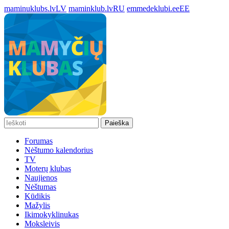
maminuklubs.lv
LV
maminklub.lv
RU
emmedeklubi.ee
EE
Paieška
Forumas
Nėštumo kalendorius
TV
Moterų klubas
Naujienos
Nėštumas
Kūdikis
Mažylis
Ikimokyklinukas
Moksleivis