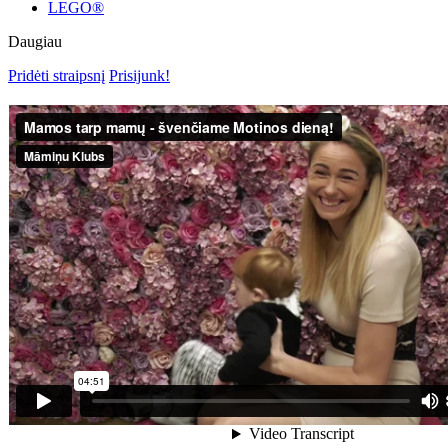
LEGO®
Daugiau
Pridėti straipsnį
Prisijunk!