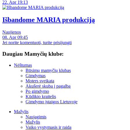
22. Apr 19:13
Išbandome MARIA produkciją
Naujienos
08. Apr 09:45
Jei norite komentuoti, turite prisijungti
Daugiau Mamyčių klube:
Nėštumas
Būsimų mamyčių klubas
Gimdymas
Moters sveikata
Akušerė skuba į pagalbą
Po gimdymo
Kūdikio kraitelis
Gimdymo įstaigos Lietuvoje
Mažylis
Naujagimis
Mažylis
Vaiko vystymasis ir raida