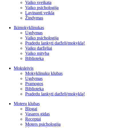
Vaiko sveikata
Vaiko psichologija
Lavinanti veikla
Žindymas
Ikimokyklinukas
Ugdymas
Vaiko psichologija
Pradedu lankyti darželį/mokyklą!
Vaikų darželiai
Vaiko mityba
Biblioteka
Moksleivis
Mokyklinukų klubas
Ugdymas
Pramogos
Biblioteka
Pradedu lankyti darželį/mokyklą!
Moterų klubas
Blogai
Vasaros gidas
Receptai
Moters psichologija