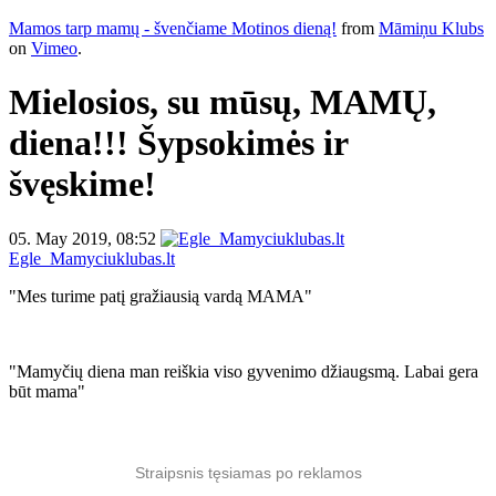
Mamos tarp mamų - švenčiame Motinos dieną!
from
Māmiņu Klubs
on
Vimeo
.
Mielosios, su mūsų, MAMŲ,
diena!!! Šypsokimės ir
švęskime!
05. May 2019, 08:52
Egle_Mamyciuklubas.lt
"Mes turime patį gražiausią vardą MAMA"
"Mamyčių diena man reiškia viso gyvenimo džiaugsmą. Labai gera
būt mama"
Straipsnis tęsiamas po reklamos