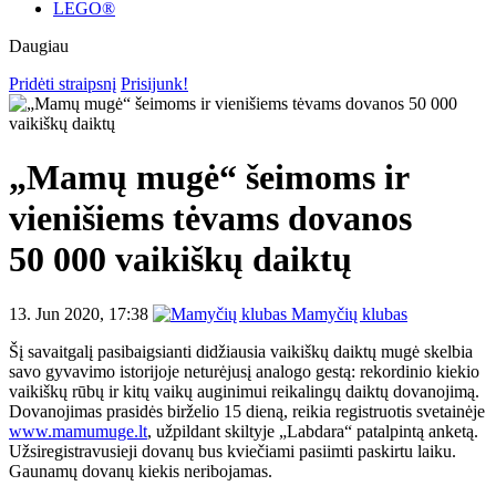
LEGO®
Daugiau
Pridėti straipsnį
Prisijunk!
„Mamų mugė“ šeimoms ir
vienišiems tėvams dovanos
50 000 vaikiškų daiktų
13. Jun 2020, 17:38
Mamyčių klubas
Šį savaitgalį pasibaigsianti didžiausia vaikiškų daiktų mugė skelbia
savo gyvavimo istorijoje neturėjusį analogo gestą: rekordinio kiekio
vaikiškų rūbų ir kitų vaikų auginimui reikalingų daiktų dovanojimą.
Dovanojimas prasidės birželio 15 dieną, reikia registruotis svetainėje
www.mamumuge.lt
, užpildant skiltyje „Labdara“ patalpintą anketą.
Užsiregistravusieji dovanų bus kviečiami pasiimti paskirtu laiku.
Gaunamų dovanų kiekis neribojamas.