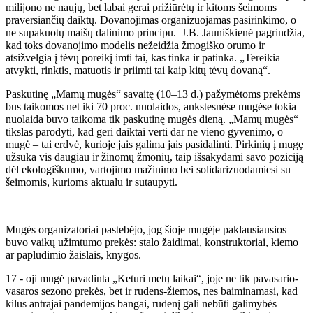
milijono ne naujų, bet labai gerai prižiūrėtų ir kitoms šeimoms
praversiančių daiktų. Dovanojimas organizuojamas pasirinkimo, o
ne supakuotų maišų dalinimo principu. J.B. Jauniškienė pagrindžia,
kad toks dovanojimo modelis nežeidžia žmogiško orumo ir
atsižvelgia į tėvų poreikį imti tai, kas tinka ir patinka. „Tereikia
atvykti, rinktis, matuotis ir priimti tai kaip kitų tėvų dovaną“.
Paskutinę „Mamų mugės“ savaitę (10–13 d.) pažymėtoms prekėms
bus taikomos net iki 70 proc. nuolaidos, ankstesnėse mugėse tokia
nuolaida buvo taikoma tik paskutinę mugės dieną. „Mamų mugės“
tikslas parodyti, kad geri daiktai verti dar ne vieno gyvenimo, o
mugė – tai erdvė, kurioje jais galima jais pasidalinti. Pirkinių į mugę
užsuka vis daugiau ir žinomų žmonių, taip išsakydami savo poziciją
dėl ekologiškumo, vartojimo mažinimo bei solidarizuodamiesi su
šeimomis, kurioms aktualu ir sutaupyti.
Mugės organizatoriai pastebėjo, jog šioje mugėje paklausiausios
buvo vaikų užimtumo prekės: stalo žaidimai, konstruktoriai, kiemo
ar paplūdimio žaislais, knygos.
17 - oji mugė pavadinta „Keturi metų laikai“, joje ne tik pavasario-
vasaros sezono prekės, bet ir rudens-žiemos, nes baiminamasi, kad
kilus antrajai pandemijos bangai, rudenį gali nebūti galimybės