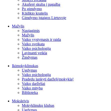
Akušerė skuba į pagalbą
Po gimdymo
Kūdikio kraitelis
Gimdymo įstaigos Lietuvoje
Mažylis
Naujagimis
Mažylis
Vaiko vystymasis ir raida
Vaiko sveikata
Vaiko psichologija
Lavinanti veikla
Žindymas
Ikimokyklinukas
Ugdymas
Vaiko psichologija
Pradedu lankyti darželį/mokyklą!
Vaikų darželiai
Vaiko mityba
Biblioteka
Moksleivis
Mokyklinukų klubas
Ugdymas