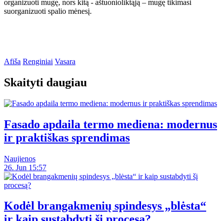
organizuoti mugę, nors kitą - aštuonioliktąją – mugę tikimasi
suorganizuoti spalio mėnesį.
Afiša
Renginiai
Vasara
Skaityti daugiau
Fasado apdaila termo mediena: modernus
ir praktiškas sprendimas
Naujienos
26. Jun 15:57
Kodėl brangakmenių spindesys „blėsta“
ir kaip sustabdyti šį procesą?