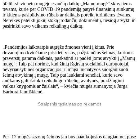
50 tūkst. vienetų mugėje esančių daiktų „Mamų mugė“ skirs tiems
tėvams, kurie per COVID-19 pandemiją patyrė finansinių sunkumų
ir kitiems pasipildymo rūbais ar daiktais poreikį turintiems tėvams.
Nereikės pateikti jokių stoką įrodančių dokumentų, tiesiog atvykti ir
pasirinkti savo vaikams reikalingų daiktų.
„Pandemijos laikotarpis atgręžė žmones vieni į kitus. Prie
dovanojimo kviečiame prisidėti visus, pažįstančius šeimas, kurioms
praverstų parama daiktais, paskatinti ar padėti joms atvykti į „Mamų
mugę“. Taip pat norime, kad žinią išgirstų socialiniai darbuotojai,
nevyriausybinės organizacijos ir imtųsi iniciatyvos suorganizuoti
šeimų atvykimą į mugę. Taip pat laukiami seneliai, kurie savo
anūkams gali išrinkti reikalingų rūbelių, avalynės, pradžiuginti
vaikus knygomis ar žaislais“, – kviečia mugės sumanytoja Jurga
Barbora Jauniškienė.
Straipsnis tęsiamas po reklamos
Per 17 mugės sezonų šeimos jau bus paaukojusios daugiau nei pusę