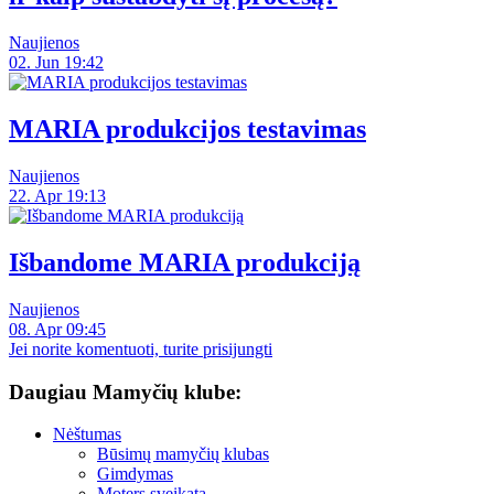
Naujienos
02. Jun 19:42
MARIA produkcijos testavimas
Naujienos
22. Apr 19:13
Išbandome MARIA produkciją
Naujienos
08. Apr 09:45
Jei norite komentuoti, turite prisijungti
Daugiau Mamyčių klube:
Nėštumas
Būsimų mamyčių klubas
Gimdymas
Moters sveikata