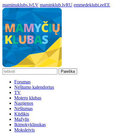
maminuklubs.lv
LV
maminklub.lv
RU
emmedeklubi.ee
EE
Paieška
Forumas
Nėštumo kalendorius
TV
Moterų klubas
Naujienos
Nėštumas
Kūdikis
Mažylis
Ikimokyklinukas
Moksleivis