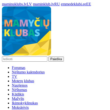
maminuklubs.lv
LV
maminklub.lv
RU
emmedeklubi.ee
EE
Paieška
Forumas
Nėštumo kalendorius
TV
Moterų klubas
Naujienos
Nėštumas
Kūdikis
Mažylis
Ikimokyklinukas
Moksleivis