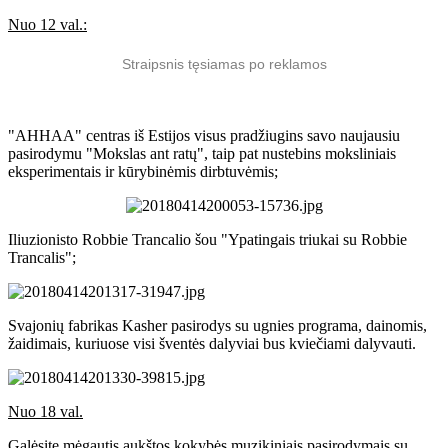
Nuo 12 val.:
Straipsnis tęsiamas po reklamos
"AHHAA" centras iš Estijos visus pradžiugins savo naujausiu
pasirodymu "Mokslas ant ratų", taip pat nustebins moksliniais
eksperimentais ir kūrybinėmis dirbtuvėmis;
Iliuzionisto Robbie Trancalio šou "Ypatingais triukai su Robbie
Trancalis";
Svajonių fabrikas Kasher pasirodys su ugnies programa, dainomis,
žaidimais, kuriuose visi šventės dalyviai bus kviečiami dalyvauti.
Nuo 18 val.
Galėsite mėgautis aukštos kokybės muzikiniais pasirodymais su