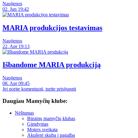
Naujienos
02. Jun 19:42
MARIA produkcijos testavimas
Naujienos
22. Apr 19:13
Išbandome MARIA produkciją
Naujienos
08. Apr 09:45
Jei norite komentuoti, turite prisijungti
Daugiau Mamyčių klube:
Nėštumas
Būsimų mamyčių klubas
Gimdymas
Moters sveikata
Akušerė skuba į pagalbą