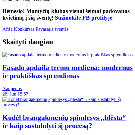
Dėmesio! Mamyčių klubas vienai šeimai padovanos
kvietimą į šią šventę!
Sužinokite FB profilyje!
Afiša
Konkursas
Pavasaris
šventės
Skaityti daugiau
Fasado apdaila termo mediena: modernus
ir praktiškas sprendimas
Naujienos
26. Jun 15:57
Kodėl brangakmenių spindesys „blėsta“
ir kaip sustabdyti šį procesą?