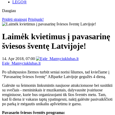
LEGO®
Daugiau
Pridėti straipsnį
Prisijunk!
Laimėk kvietimus į pavasarinę
šviesos šventę Latvijoje!
14. Apr 2018, 07:00
Egle_Mamyciuklubas.lt
Po užsitęsusios žiemos turbūt seniai norisi šilumos, tad kviečiame į
"Pavasarinę šviesos šventę" ABparke Latvijoje gegužės 4 dieną.
Galėsite su šeimomis linksmintis naujuose atrakcionuose bei susitikti
su svečiais - menininkais ir muzikantais, dalyvausite įvairiuose
renginiuose, kurie bus organizuojami tik šios šventės metu. Tam,
kad ši diena ir vakaras taptų ypatingesni, naktį galėsite pasivaikščioti
po parką ir mėgautis unikaliu apšvietimu ir garsu.
Pavasario šviesos šventės programa: