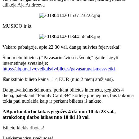
atlikėja Aja Andreeva
MUSIQQ ir kt.
Vakaro pabaigoje, apie 22.30 val. dangų nušvies fejerverkai!
Šiuo metu bilietus į "Pavasario šviesos šventę" galite įsigyti
internetinėje svetainėje:
https://abpark.lv/eveikals/lv/biletes/pavasaragaismassvetki
Išankstinio bilieto kaina - 14 EUR (nuo 2 metų amžiaus).
Daugiavaikėms šeimoms, perkant bilietus internetu, gegužės 4
dieną, pateikiant "Family Card 3+" kortelę prie įėjimo, bus taikoma
tokia pati nuolaida kaip ir perkant bilietus iš anksto.
ABparko darbo laikas gegužės 4 d.: nuo 10 iki 23 val.,
atrakcionų darbo laikas nuo 10 iki 18 val.
Bilietų kiekis ribotas!
Laukiame visų svečiuose!