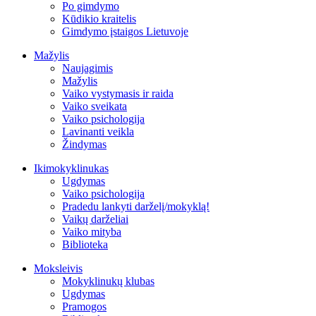
Po gimdymo
Kūdikio kraitelis
Gimdymo įstaigos Lietuvoje
Mažylis
Naujagimis
Mažylis
Vaiko vystymasis ir raida
Vaiko sveikata
Vaiko psichologija
Lavinanti veikla
Žindymas
Ikimokyklinukas
Ugdymas
Vaiko psichologija
Pradedu lankyti darželį/mokyklą!
Vaikų darželiai
Vaiko mityba
Biblioteka
Moksleivis
Mokyklinukų klubas
Ugdymas
Pramogos