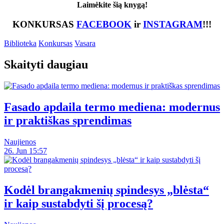
Laimėkite šią knygą!
KONKURSAS
FACEBOOK
ir
INSTAGRAM
!!!
Biblioteka
Konkursas
Vasara
Skaityti daugiau
Fasado apdaila termo mediena: modernus
ir praktiškas sprendimas
Naujienos
26. Jun 15:57
Kodėl brangakmenių spindesys „blėsta“
ir kaip sustabdyti šį procesą?