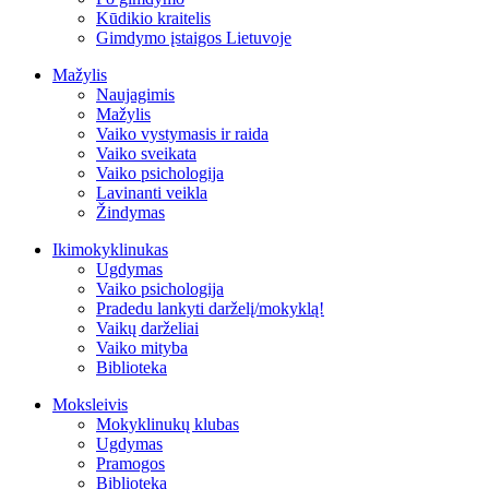
Kūdikio kraitelis
Gimdymo įstaigos Lietuvoje
Mažylis
Naujagimis
Mažylis
Vaiko vystymasis ir raida
Vaiko sveikata
Vaiko psichologija
Lavinanti veikla
Žindymas
Ikimokyklinukas
Ugdymas
Vaiko psichologija
Pradedu lankyti darželį/mokyklą!
Vaikų darželiai
Vaiko mityba
Biblioteka
Moksleivis
Mokyklinukų klubas
Ugdymas
Pramogos
Biblioteka