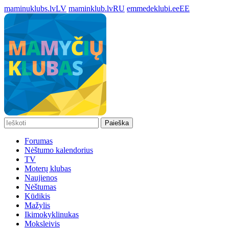
maminuklubs.lv
LV
maminklub.lv
RU
emmedeklubi.ee
EE
Paieška
Forumas
Nėštumo kalendorius
TV
Moterų klubas
Naujienos
Nėštumas
Kūdikis
Mažylis
Ikimokyklinukas
Moksleivis