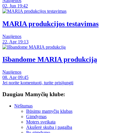
Naujienos
02. Jun 19:42
MARIA produkcijos testavimas
Naujienos
22. Apr 19:13
Išbandome MARIA produkciją
Naujienos
08. Apr 09:45
Jei norite komentuoti, turite prisijungti
Daugiau Mamyčių klube:
Nėštumas
Būsimų mamyčių klubas
Gimdymas
Moters sveikata
Akušerė skuba į pagalbą
Po gimdymo