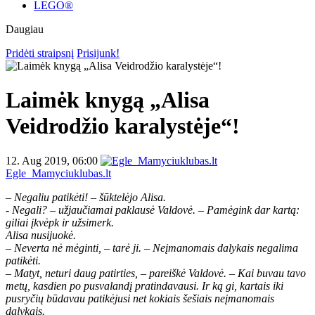
LEGO®
Daugiau
Pridėti straipsnį
Prisijunk!
Laimėk knygą „Alisa
Veidrodžio karalystėje“!
12. Aug 2019, 06:00
Egle_Mamyciuklubas.lt
– Negaliu patikėti! – šūktelėjo Alisa.
- Negali? – užjaučiamai paklausė Valdovė. – Pamėgink dar kartą:
giliai įkvėpk ir užsimerk.
Alisa nusijuokė.
– Neverta nė mėginti, – tarė ji. – Neįmanomais dalykais negalima
patikėti.
– Matyt, neturi daug patirties, – pareiškė Valdovė. – Kai buvau tavo
metų, kasdien po pusvalandį pratindavausi. Ir ką gi, kartais iki
pusryčių būdavau patikėjusi net kokiais šešiais neįmanomais
dalykais.