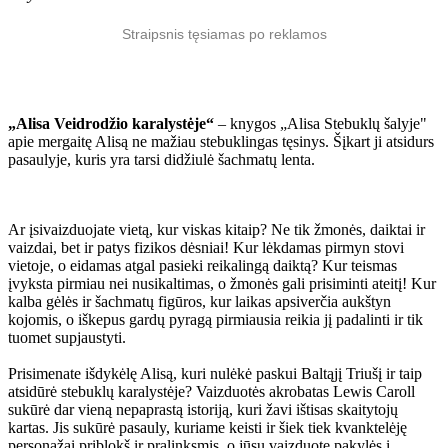
Straipsnis tęsiamas po reklamos
„Alisa Veidrodžio karalystėje“
– knygos „Alisa Stebuklų šalyje"
apie mergaitę Alisą ne mažiau stebuklingas tęsinys. Šįkart ji atsidurs
pasaulyje, kuris yra tarsi didžiulė šachmatų lenta.
Ar įsivaizduojate vietą, kur viskas kitaip? Ne tik žmonės, daiktai ir
vaizdai, bet ir patys fizikos dėsniai! Kur lėkdamas pirmyn stovi
vietoje, o eidamas atgal pasieki reikalingą daiktą? Kur teismas
įvyksta pirmiau nei nusikaltimas, o žmonės gali prisiminti ateitį! Kur
kalba gėlės ir šachmatų figūros, kur laikas apsiverčia aukštyn
kojomis, o iškepus gardų pyragą pirmiausia reikia jį padalinti ir tik
tuomet supjaustyti.
Prisimenate išdykėlę Alisą, kuri nulėkė paskui Baltąjį Triušį ir taip
atsidūrė stebuklų karalystėje? Vaizduotės akrobatas Lewis Caroll
sukūrė dar vieną nepaprastą istoriją, kuri žavi ištisas skaitytojų
kartas. Jis sukūrė pasauly, kuriame keisti ir šiek tiek kvanktelėję
personažai priblokš ir pralinksmis, o jūsų vaizduotę pakylės į