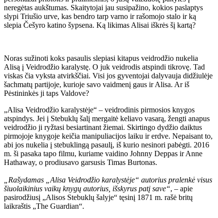
neregėtas aukštumas. Skaitytojai jau susipažino, kokios paslaptys
slypi Triušio urve, kas bendro tarp varno ir rašomojo stalo ir ką
slepia Češyro katino šypsena. Ką likimas Alisai iškrės šį kartą?
Noras sužinoti koks pasaulis slepiasi kitapus veidrodžio nukelia
Alisą į Veidrodžio karalystę. O juk veidrodis atspindi tikrovę. Tad
viskas čia vyksta atvirkščiai. Visi jos gyventojai dalyvauja didžiulėje
šachmatų partijoje, kurioje savo vaidmenį gaus ir Alisa. Ar iš
Pėstininkės ji taps Valdove?
„Alisa Veidrodžio karalystėje“ – veidrodinis pirmosios knygos
atspindys. Jei į Stebuklų šalį mergaitė keliavo vasarą, žengti anapus
veidrodžio ji ryžtasi besiartinant žiemai. Skirtingo dydžio daiktus
pirmojoje knygoje keičia manipuliacijos laiku ir erdve. Nepaisant to,
abi jos nukelia į stebuklingą pasaulį, iš kurio nesinori pabėgti. 2016
m. ši pasaka tapo filmu, kuriame vaidino Johnny Deppas ir Anne
Hathaway, o prodiusavo garsusis Timas Burtonas.
„Rašydamas „Alisa Veidrodžio karalystėje“ autorius pralenkė visus
šiuolaikinius vaikų knygų autorius, išskyrus patį save“
, – apie
pasirodžiusį „Alisos Stebuklų šalyje“ tęsinį 1871 m. rašė britų
laikraštis „The Guardian“.