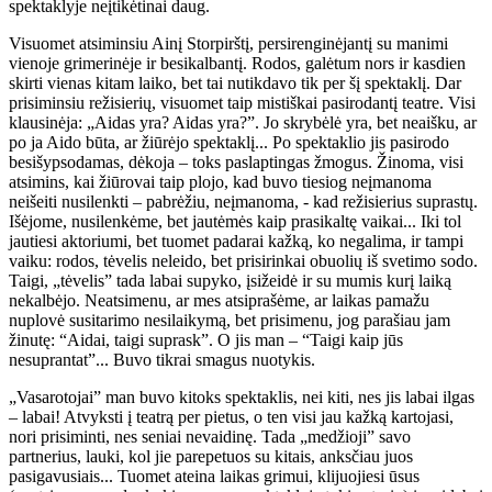
spektaklyje neįtikėtinai daug.
Visuomet atsiminsiu Ainį Storpirštį, persirenginėjantį su manimi
vienoje grimerinėje ir besikalbantį. Rodos, galėtum nors ir kasdien
skirti vienas kitam laiko, bet tai nutikdavo tik per šį spektaklį. Dar
prisiminsiu režisierių, visuomet taip mistiškai pasirodantį teatre. Visi
klausinėja: „Aidas yra? Aidas yra?”. Jo skrybėlė yra, bet neaišku, ar
po ja Aido būta, ar žiūrėjo spektaklį... Po spektaklio jis pasirodo
besišypsodamas, dėkoja – toks paslaptingas žmogus. Žinoma, visi
atsimins, kai žiūrovai taip plojo, kad buvo tiesiog neįmanoma
neišeiti nusilenkti – pabrėžiu, neįmanoma, - kad režisierius suprastų.
Išėjome, nusilenkėme, bet jautėmės kaip prasikaltę vaikai... Iki tol
jautiesi aktoriumi, bet tuomet padarai kažką, ko negalima, ir tampi
vaiku: rodos, tėvelis neleido, bet prisirinkai obuolių iš svetimo sodo.
Taigi, „tėvelis” tada labai supyko, įsižeidė ir su mumis kurį laiką
nekalbėjo. Neatsimenu, ar mes atsiprašėme, ar laikas pamažu
nuplovė susitarimo nesilaikymą, bet prisimenu, jog parašiau jam
žinutę: “Aidai, taigi suprask”. O jis man – “Taigi kaip jūs
nesuprantat”... Buvo tikrai smagus nuotykis.
„Vasarotojai” man buvo kitoks spektaklis, nei kiti, nes jis labai ilgas
– labai! Atvyksti į teatrą per pietus, o ten visi jau kažką kartojasi,
nori prisiminti, nes seniai nevaidinę. Tada „medžioji” savo
partnerius, lauki, kol jie parepetuos su kitais, anksčiau juos
pasigavusiais... Tuomet ateina laikas grimui, klijuojiesi ūsus