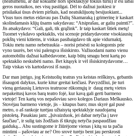
(neatsimenu, ar dar kokiame nors spektaklyje tokius turiu) ir esi labai
geros nuotaikos, nes visų pasiilgai. Dėl to dažnai juokiesi ir
prisilaikai ūsus dviem pirštais, kad neatsiklijuotų besijuokiant...
Visus tuos metus eidavau pas Dalių Skamaraką į grimerinę ir kaskart
skolindamasis klijų ūsams sakydavau: “Atsiprašau, ar galiu paimti?”.
Jis atsakydavo: “Gali, gali, tik grąžink”. Ir taip kaskart šitiek metų!
Tuomet vykdavo spektaklis, visi scenoje pridarydavome visokiausių
pokštų vieni kitiems, ir viskas pasibaigdavo tik apie vidurnaktį.
Tokiu metu namo nebetraukia – norisi prisėsti su kolegomis prie
vyno taurės, bet visi palengva išsiskirsto. Važiuodami namo vienu
automobiliu dažnai kalbėdavome, kaip būtų smagu bent kartą po
spektaklio neskubėti namo. Bet kitąsyk ir vėl išsiskirstydavome…
Taip viskas vis kartodavosi iš naujo.
Dar man įstrigo, jog Keistuolių teatras yra keistas reiškinys, gebantis
išsaugoti dalykus, kurie kitur greitai keičiasi. Pavyzdžiui, jie turi
vieną geriausių Lietuvos teatruose rūkomųjų ir
daug metų vietos
nepakeitusį kavos barą teatro fojė, kur kavą gali gerti barmeno
vietoje! Ten kartą vos nepašoviau savo kolegos Dariaus Meškausko.
Stovėjau barmeno vietoje, jis – kitapus baro; mus skyrė gal pusė
metro, o aš rankoje turėjau užtaisytą spektaklyje naudojamą
pistoletą. Pasakiau jam: „Įsivaizduok, jei dabar netyčia į tave
šaučiau”, ir sulig tais žodžiais iš tikrųjų netyčia paspaudžiau
gaiduką... Abu sustingome ir žiūrėjome vienas į kitą su ta pačia
mintimi – pašoviau ar ne? Oro srovė turėjo bent jau perskrosti