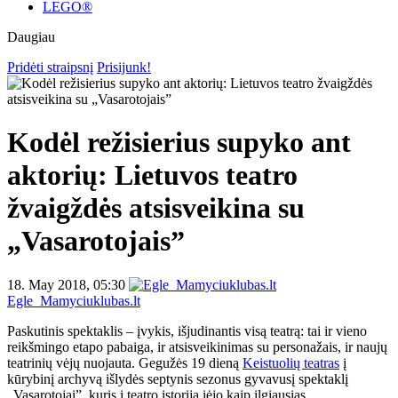
LEGO®
Daugiau
Pridėti straipsnį
Prisijunk!
Kodėl režisierius supyko ant
aktorių: Lietuvos teatro
žvaigždės atsisveikina su
„Vasarotojais”
18. May 2018, 05:30
Egle_Mamyciuklubas.lt
Paskutinis spektaklis – įvykis, išjudinantis visą teatrą: tai ir vieno
reikšmingo etapo pabaiga, ir atsisveikinimas su personažais, ir naujų
teatrinių vėjų nuojauta. Gegužės 19 dieną
Keistuolių teatras
į
kūrybinį archyvą išlydės septynis sezonus gyvavusį spektaklį
„Vasarotojai”, kuris į teatro istoriją įėjo kaip ilgiausias,