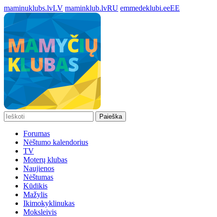
maminuklubs.lv
LV
maminklub.lv
RU
emmedeklubi.ee
EE
Paieška
Forumas
Nėštumo kalendorius
TV
Moterų klubas
Naujienos
Nėštumas
Kūdikis
Mažylis
Ikimokyklinukas
Moksleivis