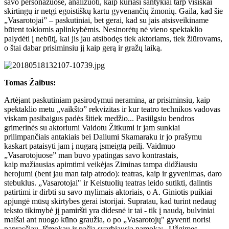
savo personažuose, analizuoti, kaip kuriasi santykiai tarp visiškai
skirtingų ir netgi egoistiškų kartu gyvenančių žmonių. Gaila, kad šie
„Vasarotojai” – paskutiniai, bet gerai, kad su jais atsisveikiname
būtent tokiomis aplinkybėmis. Nesinorėtų nė vieno spektaklio
palydėti į nebūtį, kai jis jau atsibodęs tiek aktoriams, tiek žiūrovams,
o štai dabar prisiminsiu jį kaip gerą ir gražų laiką.
Tomas Žaibus:
Artėjant paskutiniam pasirodymui neramina, ar prisiminsiu, kaip
spektaklio metu „vaikšto” rekvizitas ir kur teatro technikos vadovas
viskam pasibaigus padės šitiek medžio... Pasiilgsiu bendros
grimerinės su aktoriumi Vaidotu Žitkumi ir jam sunkiai
prilimpančiais antakiais bei Daliumi Skamaraku ir jo prašymu
kaskart pataisyti jam į nugarą įsmeigtą peilį. Vaidmuo
„Vasarotojuose” man buvo ypatingas savo kontrastais,
kaip mažiausias apimtimi veikėjas Ziminas tampa didžiausiu
herojumi (bent jau man taip atrodo): teatras, kaip ir gyvenimas, daro
stebuklus. „Vasarotojai" ir Keistuolių teatras leido sutikti, dalintis
patirtimi ir dirbti su savo mylimais aktoriais, o A. Giniotis puikiai
apjungė mūsų skirtybes gerai istorijai. Supratau, kad turint nedaug
teksto tikimybė jį pamiršti yra didesnė ir tai - tik į naudą, bulviniai
maišai ant nuogo kūno graužia, o po „Vasarotojų" gyventi norisi
paprasčiau. Išmokau ir pačią svarbiausią pamoką: „Užgimęs