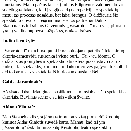
nuostabus. Mano pačios kelias į Julijos Filipovnos vaidmenį buvo
sudėtingas. Manau, kad jis įgijo sielą ne repeticijų, o spektaklių
metu; tas procesas nesaldus, bet labai brangus.
O didžiausia šio
spektaklio dovana - pagrindiniai scenos partneriai Dalius
Skamarakas ir Dainius Gavenonis
. „Vasarotojai” man visų pirma ir
yra jų vaidinamų personažų akys, rankos, balsas.
Judita Urnikytė:
„Vasarotojai” man buvo puiki ir neįkainojama patirtis. Tiek skirtingų
aktorių-asmenybių susirenka į vieną būrį... Tai - jau įdomu. O
didžiausios įdomybės ir spektaklio atmosfera prasidėdavo dar už
kulisų. Tai spektaklis, kuriame turi laiko ir erdvės pagyventi. Galbūt
dėl to kartu tai - spektaklis, iš kurio sunkiausia ir išeiti.
Gabija Jaraminaitė:
Aš visada labai džiaugiuosi susitikimu su nuostabiais šio spektaklio
aktoriais. Buvimas scenoje su jais - tikra šventė.
Aldona Vilutytė:
Man šis spektaklis yra įdomus ir brangus visų pirma dėl žmonių,
kuriuos Aidas Giniotis suvedė kartu. Manau, kad tai yra
„Vasarotojų” išskirtinumas kitų Keistuolių teatro spektaklių