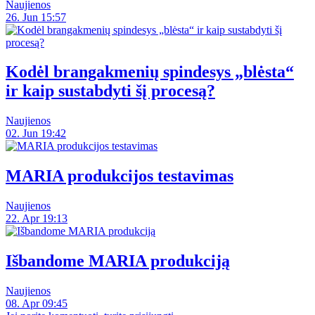
Naujienos
26. Jun 15:57
Kodėl brangakmenių spindesys „blėsta“
ir kaip sustabdyti šį procesą?
Naujienos
02. Jun 19:42
MARIA produkcijos testavimas
Naujienos
22. Apr 19:13
Išbandome MARIA produkciją
Naujienos
08. Apr 09:45