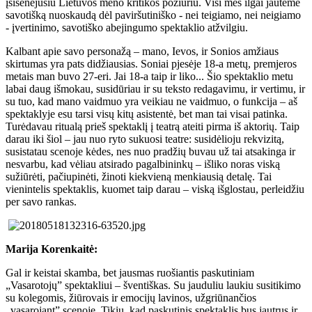
įsisenėjusiu Lietuvos meno kritikos požiūriu. Visi mes ilgai jautėme
savotišką nuoskaudą dėl paviršutiniško - nei teigiamo, nei neigiamo
- įvertinimo, savotiško abejingumo spektaklio atžvilgiu.
Kalbant apie savo personažą – mano, Ievos, ir Sonios amžiaus
skirtumas yra pats didžiausias. Soniai pjesėje 18-a metų, premjeros
metais man buvo 27-eri. Jai 18-a taip ir liko... Šio spektaklio metu
labai daug išmokau, susidūriau ir su teksto redagavimu, ir vertimu, ir
su tuo, kad mano vaidmuo yra veikiau ne vaidmuo, o funkcija – aš
spektaklyje esu tarsi visų kitų asistentė, bet man tai visai patinka.
Turėdavau ritualą prieš spektaklį į teatrą ateiti pirma iš aktorių. Taip
darau iki šiol – jau nuo ryto sukuosi teatre: susidėlioju rekvizitą,
susistatau scenoje kėdes, nes nuo pradžių buvau už tai atsakinga ir
nesvarbu, kad vėliau atsirado pagalbininkų – išliko noras viską
sužiūrėti, pačiupinėti, žinoti kiekvieną menkiausią detalę. Tai
vienintelis spektaklis, kuomet taip darau – viską išglostau, perleidžiu
per savo rankas.
Marija Korenkaitė:
Gal ir keistai skamba, bet jausmas ruošiantis paskutiniam
„Vasarotojų” spektakliui – šventiškas. Su jauduliu laukiu susitikimo
su kolegomis, žiūrovais ir emocijų lavinos, užgriūnančios
„vasarojant” scenoje. Tikiu, kad paskutinis spektaklis bus jautrus ir