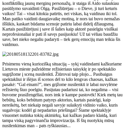
konfliktiškų jaunų merginų personažų, ir staiga iš Aido sulaukiau
pasiūlymo suvaidinti Olgą. Pasižiūrėjau – o Dieve, ji turi keturis
vaikus! Tai – visai kitokia patirtis, nei viskas, ką vaidinau iki tol.
Man patiko vaidinti daugiavaikę motiną, ir nors tai buvo nemažas
iššūkis, kaskart būdama scenoje patiriu labai didelį džiaugsmą.
Kartais pasižiūrėjusi į save iš šalies kaip aktorė pasielgiu visiškai
neprofesionaliai ir pati iš savęs pasijuokiu! Už tai vėliau baudžiu
save, bet nieko negaliu padaryti – tiek gerų emocijų man teikia šis
vaidmuo.
Prisimenu vieną kuriozišką situaciją – sykį vaidindami kažkuriame
Lietuvos mieste pažeidėme režisieriaus taisyklę ir po spektaklio
sugrįžome į sceną nusilenkti. Žiūrovai taip plojo... Pasibaigus
spektakliui ir išėjus iš scenos dėl to kilo lengvas chaosas, kažkas
pasakė: “Gal einam?”, mes grįžome nusilenkti ir labai nuvylėme
režisierių šiuo poelgiu. Pasijutau padariusi tai, ko negalima – visi
buvome prasižengėliai, nors imk ir kampe pastovėk! Kiek metų tau
bebūtų, koks bebūtum patyręs aktorius, kartais pasielgi, kaip
nereikėtų, bet niekaip negali savyje sulaikyti vidinio vaiko, kuris
sugalvoja: kodėl gi nepadarius priešingai? Šiame spektaklyje
visuomet nutinka tokių akimirkų, kai kažkas padaro klaidą, kuri
tampa viską pagyvinančia improvizacija. Iš šių nuotykių mūsų
nusilenkimas man – pats ryškiausias...