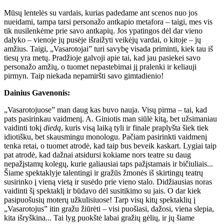
Mūsų lentelės su vardais, kurias padedame ant scenos nuo jos
nueidami, tampa tarsi personažo antkapio metafora – taigi, mes vis
tik nusilenkėme prie savo antkapių. Jos ypatingos dėl dar vieno
dalyko – vienoje jų pusėje išraižyti veikėjų vardai, o kitoje – jų
amžius. Taigi, „Vasarotojai” turi savybę visada priminti, kiek tau iš
tiesų yra metų. Pradžioje galvoji apie tai, kad jau pasiekei savo
personažo amžių, o tuomet nepastebimai jį pralenki ir keliauji
pirmyn. Taip niekada nepamiršti savo gimtadienio!
Dainius Gavenonis:
„Vasarotojuose” man daug kas buvo nauja. Visų pirma – tai, kad
pats pasirinkau vaidmenį. A. Giniotis man siūlė kitą, bet užsimaniau
vaidinti tokį
diedą
, kuris visą laiką tyli ir finale praplyšta šiek tiek
idiotišku, bet skausmingu monologu. Pačiam pasirinkti vaidmenį
tenka retai, o tuomet atrodė, kad taip bus beveik kaskart. Lygiai taip
pat atrodė, kad dažnai atsidursi kokiame nors teatre su daug
nepažįstamų kolegų, kurie galiausiai taps pažįstamais ir bičiuliais...
Šiame spektaklyje talentingi ir gražūs žmonės iš skirtingų teatrų
susirinko į vieną vietą ir susėdo prie vieno stalo. Didžiausias noras
vaidinti šį spektaklį ir būdavo dėl susitikimo su jais. O dar kiek
pasipuošusių moterų užkulisiuose! Tarp visų kitų spektaklių į
„Vasarotojus” itin gražu žiūrėti – visi puošiasi, dažosi, viena slepia,
kita išryškina... Tai lyg puokštė labai gražių gėlių, ir jų šiame