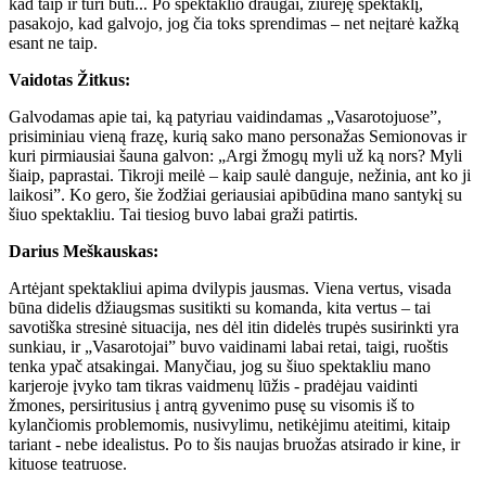
kad taip ir turi būti... Po spektaklio draugai, žiūrėję spektaklį,
pasakojo, kad galvojo, jog čia toks sprendimas – net neįtarė kažką
esant ne taip.
Vaidotas Žitkus:
Galvodamas apie tai, ką patyriau vaidindamas „Vasarotojuose”,
prisiminiau vieną frazę, kurią sako mano personažas Semionovas ir
kuri pirmiausiai šauna galvon: „Argi žmogų myli už ką nors? Myli
šiaip, paprastai. Tikroji meilė – kaip saulė danguje, nežinia, ant ko ji
laikosi”. Ko gero, šie žodžiai geriausiai apibūdina mano santykį su
šiuo spektakliu. Tai tiesiog buvo labai graži patirtis.
Darius Meškauskas:
Artėjant spektakliui apima dvilypis jausmas. Viena vertus, visada
būna didelis džiaugsmas susitikti su komanda, kita vertus – tai
savotiška stresinė situacija, nes dėl itin didelės trupės susirinkti yra
sunkiau, ir „Vasarotojai” buvo vaidinami labai retai, taigi, ruoštis
tenka ypač atsakingai. Manyčiau, jog su šiuo spektakliu mano
karjeroje įvyko tam tikras vaidmenų lūžis - pradėjau vaidinti
žmones, persiritusius į antrą gyvenimo pusę su visomis iš to
kylančiomis problemomis, nusivylimu, netikėjimu ateitimi, kitaip
tariant - nebe idealistus. Po to šis naujas bruožas atsirado ir kine, ir
kituose teatruose.