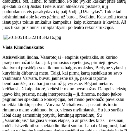
drabužius, bet, laimei, to nenutiko. Po šio įvykio kaskart prieš antrą
spektaklio dalį Justas Tertelis man atnešdavo pistoletą ir jį
paduodamas vis pasakydavo tą patį žodį: „Užtaisytas”. Tokie tad
prisiminimai apie kavos gėrimą už baro... Sveikinu Keistuolių teatrą
išsaugojus tokius unikalius kampelius, kaip rūkomasis ir kavinė. Aš
juos tikrai prisiminsiu ir aplankysiu po teatro rekonstrukcijos.
Viola Klimčiauskaitė:
Atsisveikinti liūdna. Vasarotojai - etapinis spektaklis, su kuriuo
praėjo nemažai laiko - juk pirmosios repeticijos, pirmieji pjesės
skaitymai prasidėjo vos tik mums baigus mokslus, Berlyne vykusių
kūrybinių dirbtuvių metu. Taigi, kai pirmą kartą susitikau su savo
vaidinama Varvara, buvau jaunesnė už ją, paskui tapome
bendraamžės, o dabar jau esu už ją vyresnė. Bėgant metams
keičiausi aš kaip aktorė, keitėsi ir mano personažas. Daugelis tekstų
įgavo kitą prasmę, naują interpretaciją – ji, žinoma, nedaro įtakos
pagrindinei spektaklio koncepcijai, bet mano personažo paveikslui
suteikia kitokių spalvų. Varvara Michailovna - paskutinis tokio
rimtumo mano vaidmuo, be to, vienas mylimiausių. Su juo surišta
labai daug asmeninių potyrių, lemtingų sprendimų. Su
„Vasarotojais” baigiasi vienas etapas, o ar prasidės kitas – nežinau,
todėl atsisveikinti su spektakliu tikrai sunku. Labai džiaugiuosi, kad
turėjau galimybę bendrame darbe susitikti su tokiais aktoriais kaip R.