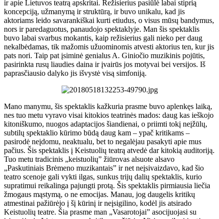
ir apie Lietuvos teatrą apskritai. Režisierius pasiūlė labai stiprią
koncepciją, užmanymą ir struktūrą, ir buvo unikalu, kad jis
aktoriams leido savarankiškai kurti etiudus, o visus mūsų bandymus,
nors ir paredaguotus, panaudojo spektaklyje. Man šis spektaklis
buvo labai svarbus mokantis, kaip režisierius gali nieko per daug
nekalbėdamas, tik mažomis užuominomis atvesti aktorius ten, kur jis
pats nori. Taip pat įsiminė genialus A. Giniočio muzikinis pojūtis,
pasirinkta rusų liaudies daina ir įvairūs jos motyvai bei versijos. Iš
paprasčiausio dalyko jis išvystė visą simfoniją.
Mano manymu, šis spektaklis kažkuria prasme buvo aplenkęs laiką,
nes tuo metu vyravo visai kitokios teatrinės mados: daug kas ieškojo
kitoniškumo, nuogos adaptacijos šiandienai, o priimti tokį neįžūlų,
subtilų spektaklio kūrimo būdą daug kam – ypač kritikams –
pasirodė neįdomu, neaktualu, bet to negalėjau pasakyti apie mus
pačius. Šis spektaklis į Keistuolių teatrą atvedė dar kitokią auditoriją.
Tuo metu tradicinis „keistuolių” žiūrovas alsuote alsavo
„Paskutiniais Brėmeno muzikantais” ir net neįsivaizdavo, kad šio
teatro scenoje gali vykti ilgas, sunkus trijų dalių spektaklis, kurio
supratimui reikalinga pajungti protą. Šis spektaklis pirmiausia liečia
žmogaus mąstymą, o ne emocijas. Manau, jog daugelis kritikų
atmestinai pažiūrėjo į šį kūrinį ir neįsigilino, kodėl jis atsirado
Keistuolių teatre. Šia prasme man „Vasarotojai” asocijuojasi su