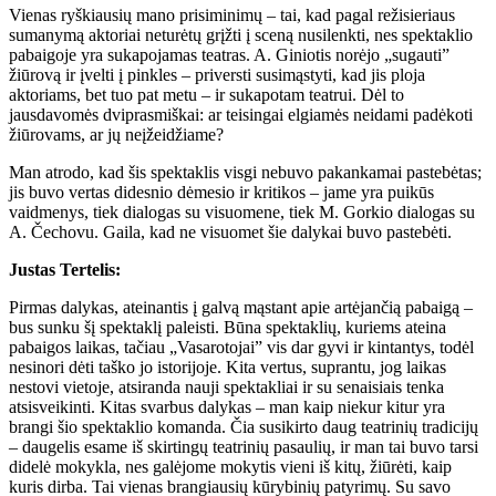
Vienas ryškiausių mano prisiminimų – tai, kad pagal režisieriaus
sumanymą aktoriai neturėtų grįžti į sceną nusilenkti, nes spektaklio
pabaigoje yra sukapojamas teatras. A. Giniotis norėjo „sugauti”
žiūrovą ir įvelti į pinkles – priversti susimąstyti, kad jis ploja
aktoriams, bet tuo pat metu – ir sukapotam teatrui. Dėl to
jausdavomės dviprasmiškai: ar teisingai elgiamės neidami padėkoti
žiūrovams, ar jų neįžeidžiame?
Man atrodo, kad šis spektaklis visgi nebuvo pakankamai pastebėtas;
jis buvo vertas didesnio dėmesio ir kritikos – jame yra puikūs
vaidmenys, tiek dialogas su visuomene, tiek M. Gorkio dialogas su
A. Čechovu. Gaila, kad ne visuomet šie dalykai buvo pastebėti.
Justas Tertelis:
Pirmas dalykas, ateinantis į galvą mąstant apie artėjančią pabaigą –
bus sunku šį spektaklį paleisti. Būna spektaklių, kuriems ateina
pabaigos laikas, tačiau „Vasarotojai” vis dar gyvi ir kintantys, todėl
nesinori dėti taško jo istorijoje. Kita vertus, suprantu, jog laikas
nestovi vietoje, atsiranda nauji spektakliai ir su senaisiais tenka
atsisveikinti. Kitas svarbus dalykas – man kaip niekur kitur yra
brangi šio spektaklio komanda. Čia susikirto daug teatrinių tradicijų
– daugelis esame iš skirtingų teatrinių pasaulių, ir man tai buvo tarsi
didelė mokykla, nes galėjome mokytis vieni iš kitų, žiūrėti, kaip
kuris dirba. Tai vienas brangiausių kūrybinių patyrimų. Su savo