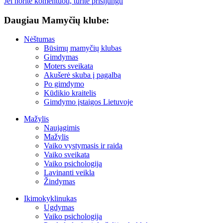
Jei norite komentuoti, turite prisijungti
Daugiau Mamyčių klube:
Nėštumas
Būsimų mamyčių klubas
Gimdymas
Moters sveikata
Akušerė skuba į pagalbą
Po gimdymo
Kūdikio kraitelis
Gimdymo įstaigos Lietuvoje
Mažylis
Naujagimis
Mažylis
Vaiko vystymasis ir raida
Vaiko sveikata
Vaiko psichologija
Lavinanti veikla
Žindymas
Ikimokyklinukas
Ugdymas
Vaiko psichologija