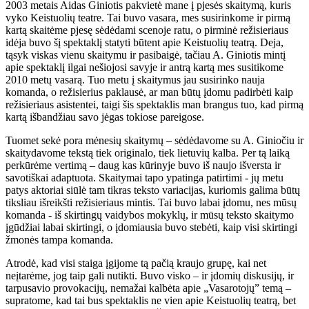
2003 metais Aidas Giniotis pakvietė mane į pjesės skaitymą, kuris
vyko Keistuolių teatre. Tai buvo vasara, mes susirinkome ir pirmą
kartą skaitėme pjesę sėdėdami scenoje ratu, o pirminė režisieriaus
idėja buvo šį spektaklį statyti būtent apie Keistuolių teatrą. Deja,
tąsyk viskas vienu skaitymu ir pasibaigė, tačiau A. Giniotis mintį
apie spektaklį ilgai nešiojosi savyje ir antrą kartą mes susitikome
2010 metų vasarą. Tuo metu į skaitymus jau susirinko nauja
komanda, o režisierius paklausė, ar man būtų įdomu padirbėti kaip
režisieriaus asistentei, taigi šis spektaklis man brangus tuo, kad pirmą
kartą išbandžiau savo jėgas tokiose pareigose.
Tuomet sekė pora mėnesių skaitymų – sėdėdavome su A. Giniočiu ir
skaitydavome tekstą tiek originalo, tiek lietuvių kalba. Per tą laiką
perkūrėme vertimą – daug kas kūrinyje buvo iš naujo išversta ir
savotiškai adaptuota. Skaitymai tapo ypatinga patirtimi - jų metu
patys aktoriai siūlė tam tikras teksto variacijas, kuriomis galima būtų
tiksliau išreikšti režisieriaus mintis. Tai buvo labai įdomu, nes mūsų
komanda - iš skirtingų vaidybos mokyklų, ir mūsų teksto skaitymo
įgūdžiai labai skirtingi, o įdomiausia buvo stebėti, kaip visi skirtingi
žmonės tampa komanda.
Atrodė, kad visi staiga įgijome tą pačią kraujo grupę, kai net
neįtarėme, jog taip gali nutikti. Buvo visko – ir įdomių diskusijų, ir
tarpusavio provokacijų, nemažai kalbėta apie „Vasarotojų” temą –
supratome, kad tai bus spektaklis ne vien apie Keistuolių teatrą, bet