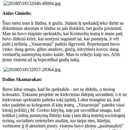
Aidas Giniotis:
Šiuo metu man ir liūdna, ir gražu. Statant šį spektaklį teko dirbti su
išskirtiniais aktoriais ir liūdna su jais išsiskirti, bet gražu prisiminti.
Man tai buvo etapinis spektaklis, kai Keistuolių teatrą ir mane patį
buvo ištikusi krizė, kai norėjosi sugriauti tai, kas pastatyta, ir vėl
pulti į nežinią. „Vasarotojai” padėjo išgyventi. Repetuojant buvo
visko: daug geros, gilios analizės, ginčų, kūrybinės kovos; daug
verdančių asmenybių teatro katile. Man to reikėjo kaip oro. Ačiū
jiems visiems už tą beprotiškai gražų laiką.
Dalius Skamarakas:
Buvo labai smagu, kad šis spektaklis - net ne didelis, o tiesiog
kolosalus. Tokiame projekte ne kiekvienas išdrįstų suvaidinti, o ir ne
kiekvienas spektaklis palieka tokį įspūdį. Labai branginu tai, kad
teko padirbti su kolegomis iš kitų teatrų. „Vasarotojai” pateikė visai
kitokį požiūrį į M. Gorkio kūrybą, taip pat savotiškai smagu, kad
kritikai į mūsų pastatymą žiūrėjo kaip į tam tikrą teatrinį-sociologinį
tyrimą, socialinės neteisybės analizę, tuo tarpu mes, kūrėjai,
vertinome jį iš aktorinės pusės: visiems buvo įdomu „pasimaudyti”