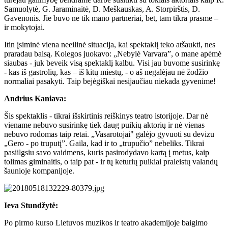
Samuolytė, G. Jaraminaitė, D. Meškauskas, A. Storpirštis, D.
Gavenonis. Jie buvo ne tik mano partneriai, bet, tam tikra prasme –
ir mokytojai.
Itin įsiminė viena neeilinė situacija, kai spektaklį teko atšaukti, nes
praradau balsą. Kolegos juokavo: „Nebylė Varvara”, o mane apėmė
siaubas - juk beveik visą spektaklį kalbu. Visi jau buvome susirinkę
- kas iš gastrolių, kas – iš kitų miestų, - o aš negalėjau nė žodžio
normaliai pasakyti. Taip bejėgiškai nesijaučiau niekada gyvenime!
Andrius Kaniava:
Šis spektaklis - tikrai išskirtinis reiškinys teatro istorijoje. Dar nė
viename nebuvo susirinkę tiek daug puikių aktorių ir nė vienas
nebuvo rodomas taip retai. „Vasarotojai" galėjo gyvuoti su devizu
„Gero - po truputį”. Gaila, kad ir to „trupučio” nebeliks. Tikrai
pasiilgsiu savo vaidmens, kuris pasirodydavo kartą į metus, kaip
tolimas giminaitis, o taip pat - ir tų keturių puikiai praleistų valandų
šaunioje kompanijoje.
Ieva Stundžytė:
Po pirmo kurso Lietuvos muzikos ir teatro akademijoje baigimo