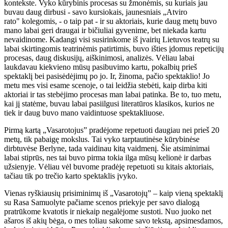
kontekste. Vyko kūrybinis procesas su žmonėmis, su kuriais jau
buvau daug dirbusi - savo kursiokais, jaunesniais „Atviro
rato" kolegomis, - o taip pat - ir su aktoriais, kurie daug metų buvo
mano labai geri draugai ir bičiuliai gyvenime, bet niekada kartu
nevaidinome. Kadangi visi susirinkome iš įvairių Lietuvos teatrų su
labai skirtingomis teatrinėmis patirtimis, buvo išties įdomus repeticijų
procesas, daug diskusijų, aiškinimosi, analizės. Vėliau labai
laukdavau kiekvieno mūsų pasibuvimo kartu, pokalbių prieš
spektaklį bei pasisėdėjimų po jo. Ir, žinoma, pačio spektaklio! Jo
metu mes visi esame scenoje, o tai leidžia stebėti, kaip dirba kiti
aktoriai ir tas stebėjimo procesas man labai patinka. Be to, tuo metu,
kai jį statėme, buvau labai pasiilgusi literatūros klasikos, kurios ne
tiek ir daug buvo mano vaidintuose spektakliuose.
Pirmą kartą „Vasarotojus” pradėjome repetuoti daugiau nei prieš 20
metų, tik pabaigę mokslus. Tai vyko tarptautinėse kūrybinėse
dirbtuvėse Berlyne, tada vaidinau kitą vaidmenį. Šie atsiminimai
labai stiprūs, nes tai buvo pirma tokia ilga mūsų kelionė ir darbas
užsienyje. Vėliau vėl buvome pradėję repetuoti su kitais aktoriais,
tačiau tik po trečio karto spektaklis įvyko.
Vienas ryškiausių prisiminimų iš „Vasarotojų” – kaip vieną spektaklį
su Rasa Samuolyte pačiame scenos priekyje per savo dialogą
pratrūkome kvatotis ir niekaip negalėjome sustoti. Nuo juoko net
ašaros iš akių bėga, o mes toliau sakome savo tekstą, apsimesdamos,