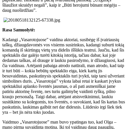
šliaužiot skraidyt negali”, kaip ir „Būti herojumi būnant mėgėju –
daug nuoširdžiau”.
Rasa Samuolytė:
Kadangi „Vasarotojuose” vaidina aktoriai, susibėgę iš įvairiausių
taškų, džiaugdavomės vos visiems susirinkus, kadangi suburti tokią
komandą iš skirtingų vietų yra didelis iššūkis teatrui. Jaučiu, kad šis
spektaklis dar galėjo turėti kitokią istoriją, tačiau dabar, kai joje
dedamas taškas, aš drauge ir laukiu pasirodymo, ir džiaugiuosi, kad
čia vaidinau. Artėjanti pabaiga atrodo natūrali, man atrodo, kad taip
ir turi būti – kokia bebūtų spektaklio eiga, kiek kartų jis
besuvaidintas, paskutinysis spektaklis turi įvykti, taip tarsi užveriant
simbolines duris. „Vasarotojai” vyksta labai retai ir kaskart įvykus
spektakliui aplanko šventės jausmas, o aš pati asmeniškai jame
patiriu aktorinę šventę, nes turiu galimybę vaidinti ryškų, pilno
kraujo personažą. Taigi dabar, artėjant atsisveikinimui, laukiu
susitikimo su kolegomis, tos šventės, o suvokiant, kad šis kartas bus
paskutinis, laukimas galbūt net dar didesnis. Liūdesio irgi šiek tiek
yra – bet jis nėra toks juodas.
Vaidmuo „Vasarotojuose” man buvo ypatingas tuo, kad Olga –
mano pirma suvaidinta motina. Iki tol vaidinau daug paauglių,