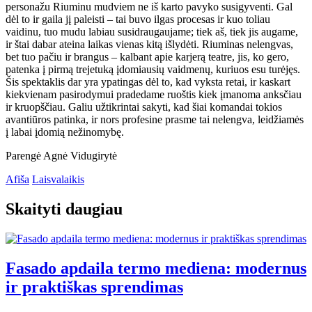
personažu Riuminu mudviem ne iš karto pavyko susigyventi. Gal
dėl to ir gaila jį paleisti – tai buvo ilgas procesas ir kuo toliau
vaidinu, tuo mudu labiau susidraugaujame; tiek aš, tiek jis augame,
ir štai dabar ateina laikas vienas kitą išlydėti. Riuminas nelengvas,
bet tuo pačiu ir brangus – kalbant apie karjerą teatre, jis, ko gero,
patenka į pirmą trejetuką įdomiausių vaidmenų, kuriuos esu turėjęs.
Šis spektaklis dar yra ypatingas dėl to, kad vyksta retai, ir kaskart
kiekvienam pasirodymui pradedame ruoštis kiek įmanoma anksčiau
ir kruopščiau. Galiu užtikrintai sakyti, kad šiai komandai tokios
avantiūros patinka, ir nors profesine prasme tai nelengva, leidžiamės
į labai įdomią nežinomybę.
Parengė Agnė Vidugirytė
Afiša
Laisvalaikis
Skaityti daugiau
Fasado apdaila termo mediena: modernus
ir praktiškas sprendimas