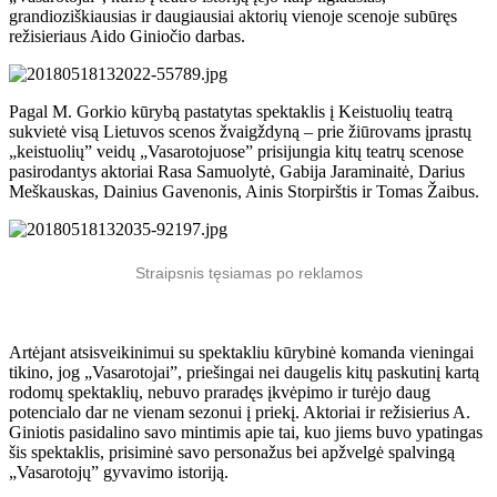
grandioziškiausias ir daugiausiai aktorių vienoje scenoje subūręs
režisieriaus Aido Giniočio darbas.
Pagal M. Gorkio kūrybą pastatytas spektaklis į Keistuolių teatrą
sukvietė visą Lietuvos scenos žvaigždyną – prie žiūrovams įprastų
„keistuolių” veidų „Vasarotojuose” prisijungia kitų teatrų scenose
pasirodantys aktoriai Rasa Samuolytė, Gabija Jaraminaitė, Darius
Meškauskas, Dainius Gavenonis, Ainis Storpirštis ir Tomas Žaibus.
Straipsnis tęsiamas po reklamos
Artėjant atsisveikinimui su spektakliu kūrybinė komanda vieningai
tikino, jog „Vasarotojai”, priešingai nei daugelis kitų paskutinį kartą
rodomų spektaklių, nebuvo praradęs įkvėpimo ir turėjo daug
potencialo dar ne vienam sezonui į priekį. Aktoriai ir režisierius A.
Giniotis pasidalino savo mintimis apie tai, kuo jiems buvo ypatingas
šis spektaklis, prisiminė savo personažus bei apžvelgė spalvingą
„Vasarotojų” gyvavimo istoriją.