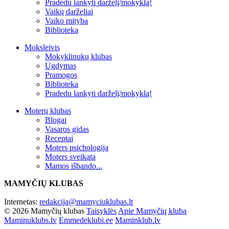
Pradedu lankyti darželį/mokyklą!
Vaikų darželiai
Vaiko mityba
Biblioteka
Moksleivis
Mokyklinukų klubas
Ugdymas
Pramogos
Biblioteka
Pradedu lankyti darželį/mokyklą!
Moterų klubas
Blogai
Vasaros gidas
Receptai
Moters psichologija
Moters sveikata
Mamos išbando...
MAMYČIŲ KLUBAS
Internetas:
redakcija@mamyciuklubas.lt
© 2026 Mamyčių klubas
Taisyklės
Apie Mamyčių klubą
Maminuklubs.lv
Emmedeklubi.ee
Maminklub.lv