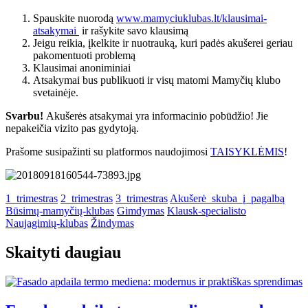
Spauskite nuorodą
www.mamyciuklubas.lt/klausimai-
atsakymai
ir rašykite savo klausimą
Jeigu reikia, įkelkite ir nuotrauką, kuri padės akušerei geriau
pakomentuoti problemą
Klausimai anoniminiai
Atsakymai bus publikuoti ir visų matomi Mamyčių klubo
svetainėje.
Svarbu!
Akušerės atsakymai yra informacinio pobūdžio! Jie
nepakeičia vizito pas gydytoją.
Prašome susipažinti su platformos naudojimosi
TAISYKLĖMIS
!
1_trimestras
2_trimestras
3_trimestras
Akušerė_skuba_į_pagalbą
Būsimų-mamyčių-klubas
Gimdymas
Klausk-specialisto
Naujagimių-klubas
Žindymas
Skaityti daugiau