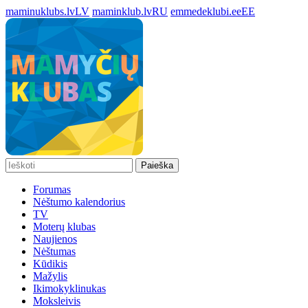
maminuklubs.lv
LV
maminklub.lv
RU
emmedeklubi.ee
EE
Paieška
Forumas
Nėštumo kalendorius
TV
Moterų klubas
Naujienos
Nėštumas
Kūdikis
Mažylis
Ikimokyklinukas
Moksleivis