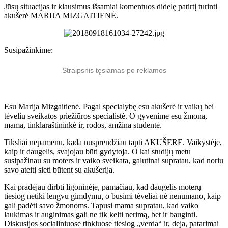
Jūsų situacijas ir klausimus išsamiai komentuos didelę patirtį turinti
akušerė MARIJA MIZGAITIENĖ.
Susipažinkime:
Straipsnis tęsiamas po reklamos
Esu Marija Mizgaitienė. Pagal specialybę esu akušerė ir vaikų bei
tėvelių sveikatos priežiūros specialistė. O gyvenime esu žmona,
mama, tinklaraštininkė ir, rodos, amžina studentė.
Tiksliai nepamenu, kada nusprendžiau tapti AKUŠERE. Vaikystėje,
kaip ir daugelis, svajojau būti gydytoja. O kai studijų metu
susipažinau su moters ir vaiko sveikata, galutinai supratau, kad noriu
savo ateitį sieti būtent su akušerija.
Kai pradėjau dirbti ligoninėje, pamačiau, kad daugelis moterų
tiesiog netiki lengvu gimdymu, o būsimi tėveliai nė nenumano, kaip
gali padėti savo žmonoms. Tapusi mama supratau, kad vaiko
laukimas ir auginimas gali ne tik kelti nerimą, bet ir bauginti.
Diskusijos socialiniuose tinkluose tiesiog „verda“ ir, deja, patarimai