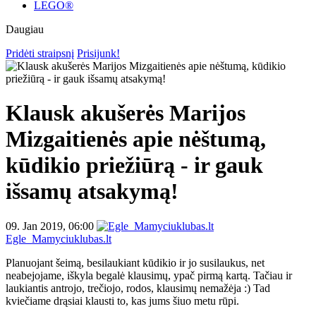
LEGO®
Daugiau
Pridėti straipsnį
Prisijunk!
Klausk akušerės Marijos
Mizgaitienės apie nėštumą,
kūdikio priežiūrą - ir gauk
išsamų atsakymą!
09. Jan 2019, 06:00
Egle_Mamyciuklubas.lt
Planuojant šeimą, besilaukiant kūdikio ir jo susilaukus, net
neabejojame, iškyla begalė klausimų, ypač pirmą kartą. Tačiau ir
laukiantis antrojo, trečiojo, rodos, klausimų nemažėja :) Tad
kviečiame drąsiai klausti to, kas jums šiuo metu rūpi.