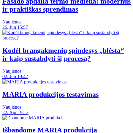
Fasado apdaila termo mediena: modernus
ir praktiškas sprendimas
Naujienos
26. Jun 15:57
Kodėl brangakmenių spindesys „blėsta“
ir kaip sustabdyti šį procesą?
Naujienos
02. Jun 19:42
MARIA produkcijos testavimas
Naujienos
22. Apr 19:13
Išbandome MARIA produkciją