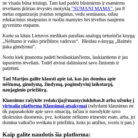
ne visada būna teisingi. Tam kad padėti būsimiems ir esamiems
tėveliams įkūriau tėvystės mokyklą
"SUMANI MAMA"
, jau 8
metus organizuoju įvairius renginius, vedu seminarus, rašau
edukacinius straipsnius ir ruošiu mamytes bei tėvelius naujiems
gyvenimo etapams.
Kartu su kitais Lietuvos medikais parašiau analogų neturinčia knygą
„Nėštumo ir vaiko priežiūros vadovas“.
Išleidau e-knygą „Baimės
įtaka gimdymui“.
Noriu kiek įmanoma padėti besilaukiančioms, laukiantiems ir jau
tapusiems tėveliais.
Todėl atvirai dalinsiuosi savo žiniomis ir
patirtimi.
Tad Marijos galite klausti apie tai, kas jus domina apie
nėštumą, gimdymą, žindymą, pogimdyvinį laikotarpį,
naujagimio priežiūrą.
Klausimus rašykite redakcija@mamyciuklubas.lt arba užsukę į
virtualią platformą Klausimai-atsakymai
(rašydami klausimus ne
tik papasakokite apie savo situaciją, tačiau ir nurodykite savo
tikslesnius duomenis, pvz. kokiame nėštumo trimestre esate, arba, jei
domina vaikučio sveikata ir priežiūra, koks jo amžius, svoris ir pan.)
Kaip galite naudotis šia platforma: