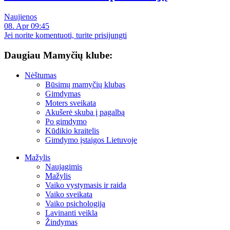
Naujienos
08. Apr 09:45
Jei norite komentuoti, turite prisijungti
Daugiau Mamyčių klube:
Nėštumas
Būsimų mamyčių klubas
Gimdymas
Moters sveikata
Akušerė skuba į pagalbą
Po gimdymo
Kūdikio kraitelis
Gimdymo įstaigos Lietuvoje
Mažylis
Naujagimis
Mažylis
Vaiko vystymasis ir raida
Vaiko sveikata
Vaiko psichologija
Lavinanti veikla
Žindymas