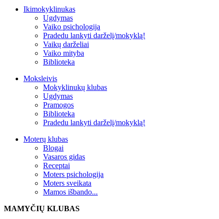
Ikimokyklinukas
Ugdymas
Vaiko psichologija
Pradedu lankyti darželį/mokyklą!
Vaikų darželiai
Vaiko mityba
Biblioteka
Moksleivis
Mokyklinukų klubas
Ugdymas
Pramogos
Biblioteka
Pradedu lankyti darželį/mokyklą!
Moterų klubas
Blogai
Vasaros gidas
Receptai
Moters psichologija
Moters sveikata
Mamos išbando...
MAMYČIŲ KLUBAS