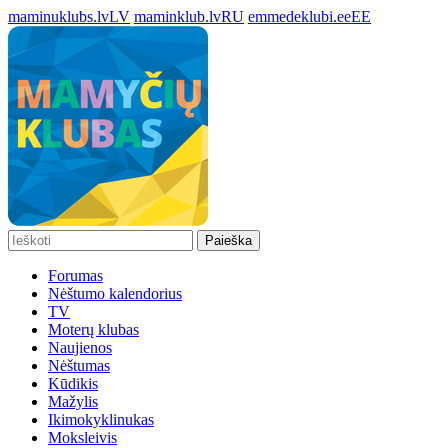
maminuklubs.lv
LV
maminklub.lv
RU
emmedeklubi.ee
EE
Paieška
Forumas
Nėštumo kalendorius
TV
Moterų klubas
Naujienos
Nėštumas
Kūdikis
Mažylis
Ikimokyklinukas
Moksleivis