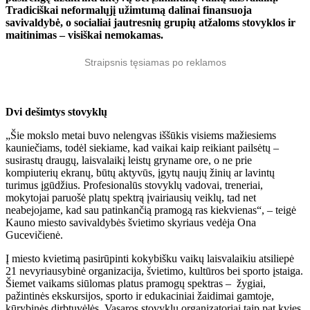
Tradiciškai neformalųjį užimtumą dalinai finansuoja
savivaldybė, o
socialiai jautresnių grupių atžaloms stovyklos ir
maitinimas – visiškai nemokamas.
Straipsnis tęsiamas po reklamos
Dvi dešimtys stovyklų
„Šie mokslo metai buvo nelengvas iššūkis visiems mažiesiems
kauniečiams, todėl siekiame, kad vaikai kaip reikiant pailsėtų –
susirastų draugų, laisvalaikį leistų gryname ore, o ne prie
kompiuterių ekranų, būtų aktyvūs, įgytų naujų žinių ar lavintų
turimus įgūdžius. Profesionalūs stovyklų vadovai, treneriai,
mokytojai paruošė platų spektrą įvairiausių veiklų, tad net
neabejojame, kad sau patinkančią pramogą ras kiekvienas“, – teigė
Kauno miesto savivaldybės švietimo skyriaus vedėja Ona
Gucevičienė.
Į miesto kvietimą pasirūpinti kokybišku vaikų laisvalaikiu atsiliepė
21 nevyriausybinė organizacija, švietimo, kultūros bei sporto įstaiga.
Šiemet vaikams siūlomas platus pramogų spektras – žygiai,
pažintinės ekskursijos, sporto ir edukaciniai žaidimai gamtoje,
kūrybinės dirbtuvėlės. Vasaros stovyklų organizatoriai taip pat kvies