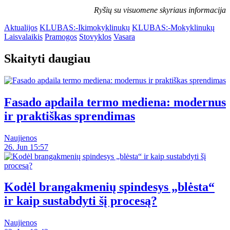
Ryšių su visuomene skyriaus informacija
Aktualijos
KLUBAS:-Ikimokyklinukų
KLUBAS:-Mokyklinukų
Laisvalaikis
Pramogos
Stovyklos
Vasara
Skaityti daugiau
Fasado apdaila termo mediena: modernus
ir praktiškas sprendimas
Naujienos
26. Jun 15:57
Kodėl brangakmenių spindesys „blėsta“
ir kaip sustabdyti šį procesą?
Naujienos