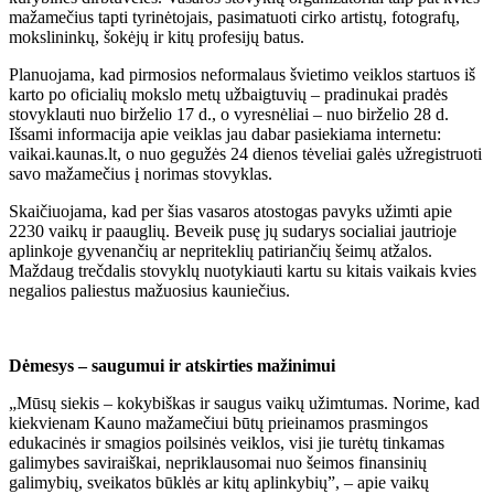
mažamečius tapti tyrinėtojais, pasimatuoti cirko artistų, fotografų,
mokslininkų, šokėjų ir kitų profesijų batus.
Planuojama, kad pirmosios neformalaus švietimo veiklos startuos iš
karto po oficialių mokslo metų užbaigtuvių – pradinukai pradės
stovyklauti nuo birželio 17 d., o vyresnėliai – nuo birželio 28 d.
Išsami informacija apie veiklas jau dabar pasiekiama internetu:
vaikai.kaunas.lt, o nuo gegužės 24 dienos
tėveliai galės užregistruoti
savo mažamečius į norimas stovyklas.
Skaičiuojama, kad per šias vasaros atostogas pavyks užimti apie
2230 vaikų ir paauglių. Beveik pusę jų sudarys socialiai jautrioje
aplinkoje gyvenančių ar nepriteklių patiriančių šeimų atžalos.
Maždaug trečdalis stovyklų nuotykiauti kartu su kitais vaikais kvies
negalios paliestus mažuosius kauniečius.
Dėmesys – saugumui ir atskirties mažinimui
„Mūsų siekis – kokybiškas ir saugus vaikų užimtumas. Norime, kad
kiekvienam Kauno mažamečiui būtų prieinamos prasmingos
edukacinės ir smagios poilsinės veiklos, visi jie turėtų tinkamas
galimybes saviraiškai, nepriklausomai nuo šeimos finansinių
galimybių, sveikatos būklės ar kitų aplinkybių”, – apie vaikų