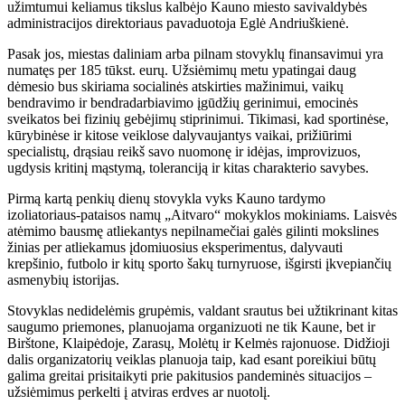
užimtumui keliamus tikslus kalbėjo Kauno miesto savivaldybės
administracijos direktoriaus pavaduotoja Eglė Andriuškienė.
Pasak jos, miestas daliniam arba pilnam stovyklų finansavimui yra
numatęs per 185 tūkst. eurų. Užsiėmimų metu ypatingai daug
dėmesio bus skiriama socialinės atskirties mažinimui, vaikų
bendravimo ir bendradarbiavimo įgūdžių gerinimui, emocinės
sveikatos bei fizinių gebėjimų stiprinimui. Tikimasi, kad sportinėse,
kūrybinėse ir kitose veiklose dalyvaujantys vaikai, prižiūrimi
specialistų, drąsiau reikš savo nuomonę ir idėjas, improvizuos,
ugdysis kritinį mąstymą, toleranciją ir kitas charakterio savybes.
Pirmą kartą penkių dienų stovykla vyks Kauno tardymo
izoliatoriaus-pataisos namų „Aitvaro“ mokyklos mokiniams. Laisvės
atėmimo bausmę atliekantys nepilnamečiai galės gilinti mokslines
žinias per atliekamus įdomiuosius eksperimentus, dalyvauti
krepšinio, futbolo ir kitų sporto šakų turnyruose, išgirsti įkvepiančių
asmenybių istorijas.
Stovyklas nedidelėmis grupėmis, valdant srautus bei užtikrinant kitas
saugumo priemones, planuojama organizuoti ne tik Kaune, bet ir
Birštone, Klaipėdoje, Zarasų, Molėtų ir Kelmės rajonuose. Didžioji
dalis organizatorių veiklas planuoja taip, kad esant poreikiui būtų
galima greitai prisitaikyti prie pakitusios pandeminės situacijos –
užsiėmimus perkelti į atviras erdves ar nuotolį.