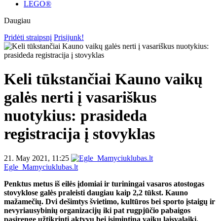
LEGO®
Daugiau
Pridėti straipsnį
Prisijunk!
Keli tūkstančiai Kauno vaikų
galės nerti į vasariškus
nuotykius: prasideda
registracija į stovyklas
21. May 2021, 11:25
Egle_Mamyciuklubas.lt
Penktus metus iš eilės įdomiai ir turiningai vasaros atostogas
stovyklose galės praleisti daugiau kaip 2,2 tūkst. Kauno
mažamečių. Dvi dešimtys švietimo, kultūros bei sporto įstaigų ir
nevyriausybinių organizacijų iki pat rugpjūčio pabaigos
pasirengę užtikrinti aktyvų bei įsimintiną vaikų laisvalaikį
.