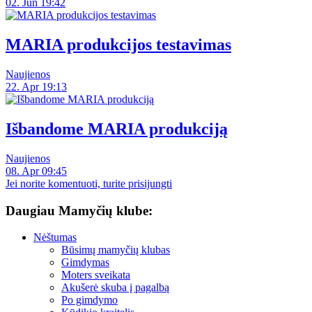
02. Jun 19:42
MARIA produkcijos testavimas
Naujienos
22. Apr 19:13
Išbandome MARIA produkciją
Naujienos
08. Apr 09:45
Jei norite komentuoti, turite prisijungti
Daugiau Mamyčių klube:
Nėštumas
Būsimų mamyčių klubas
Gimdymas
Moters sveikata
Akušerė skuba į pagalbą
Po gimdymo