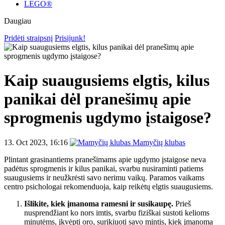
LEGO®
Daugiau
Pridėti straipsnį
Prisijunk!
Kaip suaugusiems elgtis, kilus
panikai dėl pranešimų apie
sprogmenis ugdymo įstaigose?
13. Oct 2023, 16:16
Mamyčių klubas
Plintant grasinantiems pranešimams apie ugdymo įstaigose neva
padėtus sprogmenis ir kilus panikai, svarbu nusiraminti patiems
suaugusiems ir neužkrėsti savo nerimu vaikų. Paramos vaikams
centro psichologai rekomenduoja, kaip reikėtų elgtis suaugusiems.
Išlikite, kiek įmanoma ramesni ir susikaupę.
Prieš
nusprendžiant ko nors imtis, svarbu fiziškai sustoti kelioms
minutėms, įkvėpti oro, surikiuoti savo mintis, kiek įmanoma