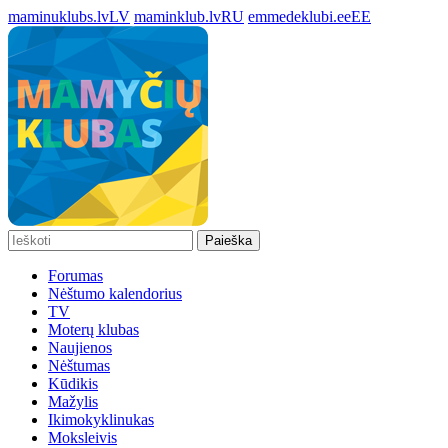
maminuklubs.lv
LV
maminklub.lv
RU
emmedeklubi.ee
EE
Paieška
Forumas
Nėštumo kalendorius
TV
Moterų klubas
Naujienos
Nėštumas
Kūdikis
Mažylis
Ikimokyklinukas
Moksleivis