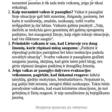
nuraminti jausmus ir tik tada imtis veiksmų, jeigu jie tikrai
reikalingi.
Kaip nuraminti vaikus ir paauglius?
Vaikai ir paaugliai
šioje situacijoje gali būti sunerimę, išsigandę, pasimetę, bet
kartu ir susidomėję, smalsūs, susikaupę, todėl svarbu
neišgąsdinti jų dar labiau. Vaikams galima pasakyti: „Taip,
darželis ar mokykla gavo grasinimų dėl galimų sprogmenų
padėjimo, bet suaugusieji žinojo, kaip elgtis tokioje situacijoje,
kad visi išliktume saugūs“.
Priminkite vaikams ir sau, kad Lietuvoje yra daug
žmonių, kurie rūpinasi mūsų saugumu:
„Patikimi ir
rūpestingi policijos pareigūnai bei kitos institucijos padeda
suvaldyti situaciją“. Svarbu vaikams ir paaugliams gražinti
saugumo jausmą, tikėjimą, kad gėris laimi prieš blogį, nes
gėriu rūpinasi daugiau patikimų ir draugiškų žmonių.
Jeigu vaikas ar paauglys dalyvavo evakuacijos
veiksmuose, pagirkite, kad tinkamai reagavo:
laikėsi
taisyklių, girdėjo mokytojus, bendradarbiavo. Nepaisant to,
jog galėjo būti neramu, stengėsi išlikti susikaupęs. Tokiu būdu
parodysime vaikams, kad esant krizinėms situacijoms, jie turi
gebėjimų ir žinių reaguoti. Ir taip sumažinsime jų bejėgiškumo
jausmą.
Straipsnis tęsiamas po reklamos