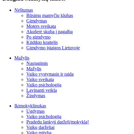
Nėštumas
Būsimų mamyčių klubas
Gimdymas
Moters sveikata
Akušerė skuba į pagalbą
Po gimdymo
Kūdikio kraitelis
Gimdymo įstaigos Lietuvoje
Mažylis
Naujagimis
Mažylis
Vaiko vystymasis ir raida
Vaiko sveikata
Vaiko psichologija
Lavinanti veikla
Žindymas
Ikimokyklinukas
Ugdymas
Vaiko psichologija
Pradedu lankyti darželį/mokyklą!
Vaikų darželiai
Vaiko mityba