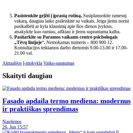
Pasistenkite grįžti į įprastą rutiną.
Susiplanuokite ramesnį
vakarą, daugiau laiko praleiskite su vaikais. Jeigu jiems norisi
pasikalbėti ar kyla klausimų apie šios dienos įvykius,
atsakykite kuo ramiau, aiškiau ir jiems suprantama kalba.
Pasitarkite su Paramos vaikams centro psichologais
„Tėvų linijoje
“
.
Nemokamas numeris – 800 900 12.
Konsultacijos teikiamos darbo dienomis 9.00-13.00 ir 17.00-
21.00 val.
Aktualijos
Į-mokyklą
Vaiko-saugumas
Skaityti daugiau
Fasado apdaila termo mediena: modernus
ir praktiškas sprendimas
Naujienos
26. Jun 15:57