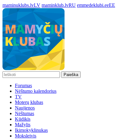
maminuklubs.lv
LV
maminklub.lv
RU
emmedeklubi.ee
EE
Paieška
Forumas
Nėštumo kalendorius
TV
Moterų klubas
Naujienos
Nėštumas
Kūdikis
Mažylis
Ikimokyklinukas
Moksleivis