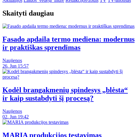
Aktualijos
Laidos_vedėja_Indrė
Redakcijos-žodis
TV
TV-anonsas
Skaityti daugiau
Fasado apdaila termo mediena: modernus
ir praktiškas sprendimas
Naujienos
26. Jun 15:57
Kodėl brangakmenių spindesys „blėsta“
ir kaip sustabdyti šį procesą?
Naujienos
02. Jun 19:42
MARIA produkcijos testavimas