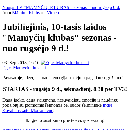
Naujas TV "MAMYČIŲ KLUBAS" sezonas - nuo rugsėjo 9 d.
from
Māmiņu Klubs
on
Vimeo
.
Jubiliejinis, 10-tasis laidos
"Mamyčių klubas" sezonas -
nuo rugsėjo 9 d.!
03. Sep 2018, 16:16
Egle_Mamyciuklubas.lt
Pavasaroję, įdegę, su nauja energija ir idėjom pagaliau sugrįžtame!
STARTAS - rugsėjo 9 d., sekmadienį, 8.30 per TV3!
Daug juoko, daug staigmenų, nesuvaidintų emocijų ir naudingų
pokalbių su įdomiomis šeimomis bei laidos šeimininke
Indre
Kavaliauskaite-Morkuniene
!
Iki greito susitikimo prie televizijos ekranų!