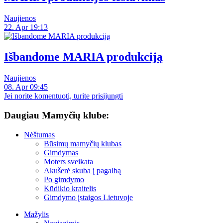
Naujienos
22. Apr 19:13
Išbandome MARIA produkciją
Naujienos
08. Apr 09:45
Jei norite komentuoti, turite prisijungti
Daugiau Mamyčių klube:
Nėštumas
Būsimų mamyčių klubas
Gimdymas
Moters sveikata
Akušerė skuba į pagalbą
Po gimdymo
Kūdikio kraitelis
Gimdymo įstaigos Lietuvoje
Mažylis