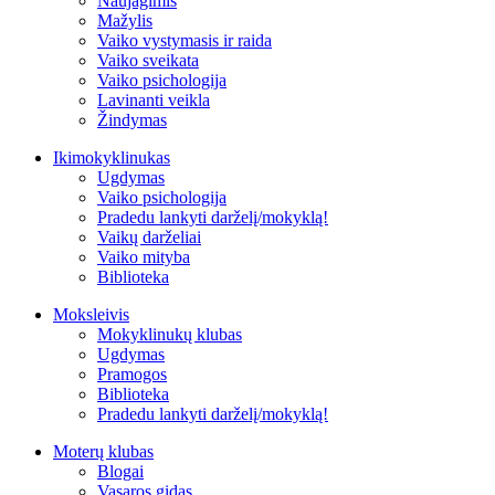
Naujagimis
Mažylis
Vaiko vystymasis ir raida
Vaiko sveikata
Vaiko psichologija
Lavinanti veikla
Žindymas
Ikimokyklinukas
Ugdymas
Vaiko psichologija
Pradedu lankyti darželį/mokyklą!
Vaikų darželiai
Vaiko mityba
Biblioteka
Moksleivis
Mokyklinukų klubas
Ugdymas
Pramogos
Biblioteka
Pradedu lankyti darželį/mokyklą!
Moterų klubas
Blogai
Vasaros gidas