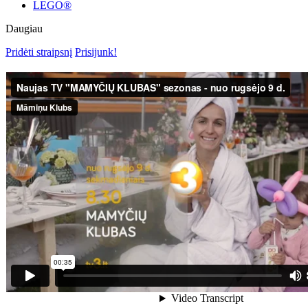
LEGO®
Daugiau
Pridėti straipsnį
Prisijunk!