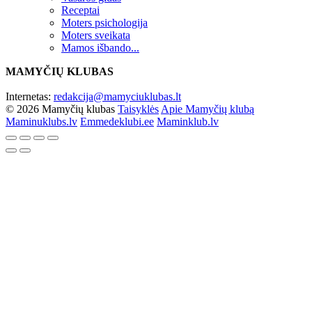
Receptai
Moters psichologija
Moters sveikata
Mamos išbando...
MAMYČIŲ KLUBAS
Internetas:
redakcija@mamyciuklubas.lt
© 2026 Mamyčių klubas
Taisyklės
Apie Mamyčių klubą
Maminuklubs.lv
Emmedeklubi.ee
Maminklub.lv