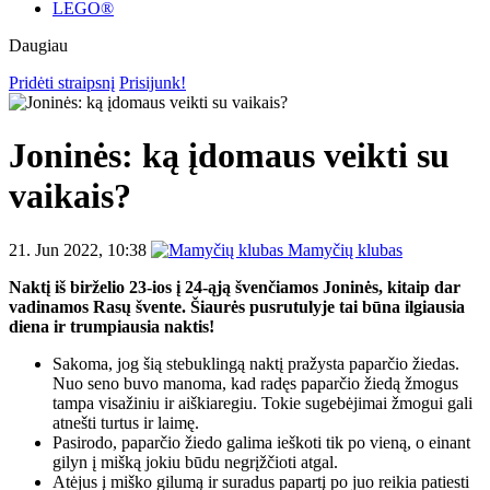
LEGO®
Daugiau
Pridėti straipsnį
Prisijunk!
Joninės: ką įdomaus veikti su
vaikais?
21. Jun 2022, 10:38
Mamyčių klubas
Naktį iš birželio 23-ios į 24-ąją švenčiamos Joninės, kitaip dar
vadinamos Rasų švente. Šiaurės pusrutulyje tai būna ilgiausia
diena ir trumpiausia naktis!
Sakoma, jog šią stebuklingą naktį pražysta paparčio žiedas.
Nuo seno buvo manoma, kad radęs paparčio žiedą žmogus
tampa visažiniu ir aiškiaregiu. Tokie sugebėjimai žmogui gali
atnešti turtus ir laimę.
Pasirodo, paparčio žiedo galima ieškoti tik po vieną, o einant
gilyn į mišką jokiu būdu negrįžčioti atgal.
Atėjus į miško gilumą ir suradus papartį po juo reikia patiesti