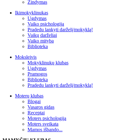
Žindymas
Ikimokyklinukas
Ugdymas
Vaiko psichologija
Pradedu lankyti darželį/mokyklą!
Vaikų darželiai
Vaiko mityba
Biblioteka
Moksleivis
Mokyklinukų klubas
Ugdymas
Pramogos
Biblioteka
Pradedu lankyti darželį/mokyklą!
Moterų klubas
Blogai
Vasaros gidas
Receptai
Moters psichologija
Moters sveikata
Mamos išbando...