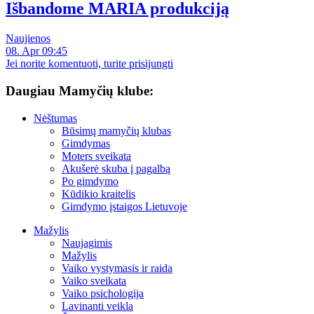
Išbandome MARIA produkciją
Naujienos
08. Apr 09:45
Jei norite komentuoti, turite prisijungti
Daugiau Mamyčių klube:
Nėštumas
Būsimų mamyčių klubas
Gimdymas
Moters sveikata
Akušerė skuba į pagalbą
Po gimdymo
Kūdikio kraitelis
Gimdymo įstaigos Lietuvoje
Mažylis
Naujagimis
Mažylis
Vaiko vystymasis ir raida
Vaiko sveikata
Vaiko psichologija
Lavinanti veikla