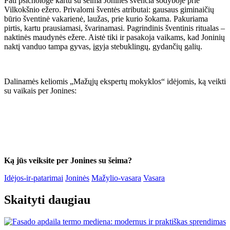
Pati psichologė kartu su šeima Jonines švenčia sodyboje prie
Vilkokšnio ežero. Privalomi šventės atributai: gausaus giminaičių
būrio šventinė vakarienė, laužas, prie kurio šokama. Pakuriama
pirtis, kartu prausiamasi, švarinamasi. Pagrindinis šventinis ritualas –
naktinės maudynės ežere. Aistė tiki ir pasakoja vaikams, kad Joninių
naktį vanduo tampa gyvas, įgyja stebuklingų, gydančių galių.
Dalinamės keliomis „Mažųjų ekspertų mokyklos“ idėjomis, ką veikti
su vaikais per Jonines:
Ką jūs veiksite per Jonines su šeima?
Idėjos-ir-patarimai
Joninės
Mažylio-vasara
Vasara
Skaityti daugiau