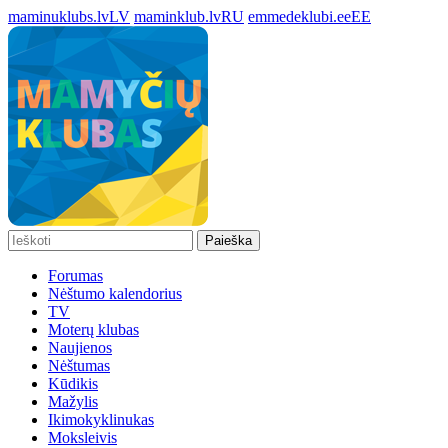
maminuklubs.lv
LV
maminklub.lv
RU
emmedeklubi.ee
EE
Paieška
Forumas
Nėštumo kalendorius
TV
Moterų klubas
Naujienos
Nėštumas
Kūdikis
Mažylis
Ikimokyklinukas
Moksleivis