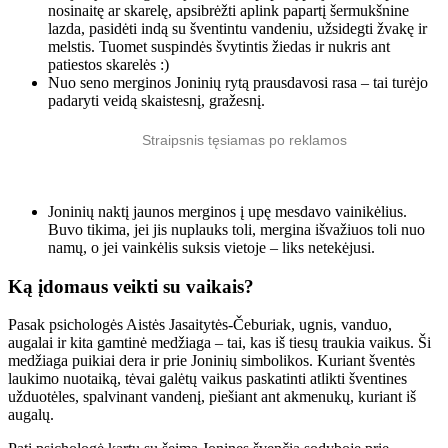
nosinaitę ar skarelę, apsibrėžti aplink papartį šermukšnine
lazda, pasidėti indą su šventintu vandeniu, užsidegti žvakę ir
melstis. Tuomet suspindės švytintis žiedas ir nukris ant
patiestos skarelės :)
Nuo seno merginos Joninių rytą prausdavosi rasa – tai turėjo
padaryti veidą skaistesnį, gražesnį.
Straipsnis tęsiamas po reklamos
Joninių naktį jaunos merginos į upę mesdavo vainikėlius.
Buvo tikima, jei jis nuplauks toli, mergina išvažiuos toli nuo
namų, o jei vainkėlis suksis vietoje – liks netekėjusi.
Ką įdomaus veikti su vaikais?
Pasak psichologės Aistės Jasaitytės-Čeburiak, ugnis, vanduo,
augalai ir kita gamtinė medžiaga – tai, kas iš tiesų traukia vaikus. Ši
medžiaga puikiai dera ir prie Joninių simbolikos. Kuriant šventės
laukimo nuotaiką, tėvai galėtų vaikus paskatinti atlikti šventines
užduotėles, spalvinant vandenį, piešiant ant akmenukų, kuriant iš
augalų.