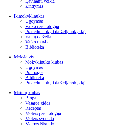
Lavinanti veikla
Žindymas
Ikimokyklinukas
Ugdymas
Vaiko psichologija
Pradedu lankyti darželį/mokyklą!
Vaikų darželiai
Vaiko mityba
Biblioteka
Moksleivis
Mokyklinukų klubas
Ugdymas
Pramogos
Biblioteka
Pradedu lankyti darželį/mokyklą!
Moterų klubas
Blogai
Vasaros gidas
Receptai
Moters psichologija
Moters sveikata
Mamos išbando...