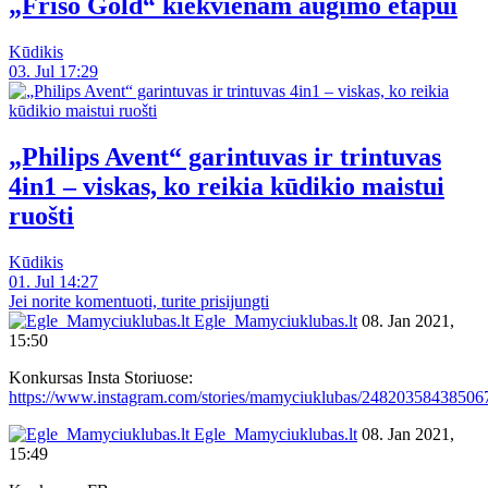
„Friso Gold“ kiekvienam augimo etapui
Kūdikis
03. Jul 17:29
„Philips Avent“ garintuvas ir trintuvas
4in1 – viskas, ko reikia kūdikio maistui
ruošti
Kūdikis
01. Jul 14:27
Jei norite komentuoti, turite prisijungti
Egle_Mamyciuklubas.lt
08. Jan 2021,
15:50
Konkursas Insta Storiuose:
https://www.instagram.com/stories/mamyciuklubas/24820358438506
Egle_Mamyciuklubas.lt
08. Jan 2021,
15:49