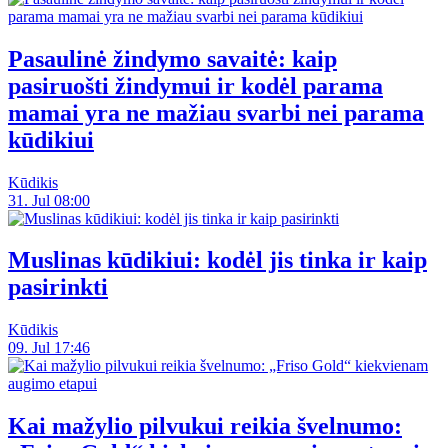
Pasaulinė žindymo savaitė: kaip
pasiruošti žindymui ir kodėl parama
mamai yra ne mažiau svarbi nei parama
kūdikiui
Kūdikis
31. Jul 08:00
Muslinas kūdikiui: kodėl jis tinka ir kaip
pasirinkti
Kūdikis
09. Jul 17:46
Kai mažylio pilvukui reikia švelnumo: