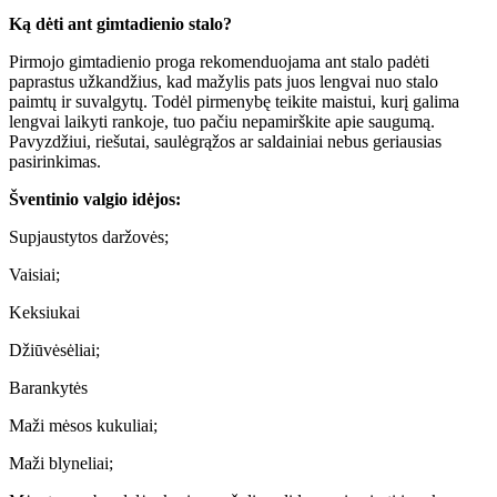
Ką dėti ant gimtadienio stalo?
Pirmojo gimtadienio proga rekomenduojama ant stalo padėti
paprastus užkandžius, kad mažylis pats juos lengvai nuo stalo
paimtų ir suvalgytų. Todėl pirmenybę teikite maistui, kurį galima
lengvai laikyti rankoje, tuo pačiu nepamirškite apie saugumą.
Pavyzdžiui, riešutai, saulėgrąžos ar saldainiai nebus geriausias
pasirinkimas.
Šventinio valgio idėjos:
Supjaustytos daržovės;
Vaisiai;
Keksiukai
Džiūvėsėliai;
Barankytės
Maži mėsos kukuliai;
Maži blyneliai;