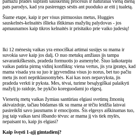
pamažu pradės suprasti sauskelnių procesus ir natūraliai vieną dieną
pats parodys, kad yra pasirengęs sėstis ant puoduko ar eiti į tualetą.
Šiame etape, kaip ir per visus pirmuosius metus, Huggies
sauskelnės-kelnaitės išlieka ištikimas mažylių palydovas - jos
apmaunamos kaip tikros kelnaitės ir prisitaiko prie vaiko judesių!
Iki 12 mėnesių vaikas yra emociškai artimai susijęs su mama ir
suvokia save kaip jos dalį. O nuo metukų amžiaus jis tampa
savarankiškesnis, pradeda formuotis jo asmenybė. Šiuo laikotarpiu
vaikas patiria pirmą vidinį konfliktą: viena vertus, jis yra įpratęs, kad
mama visada yra su juo ir įgyvendina visus jo norus, bet tuo pačiu
metu jis nori nepriklausomybės. Kai kas nors nepavyksta, jis
pradeda verkti ir pyksta. Mes, tėvai, turime besąlygiškai palaikyti
mažylį jo raidoje, be pykčio koreguodami jo elgesį.
Vienerių metų vaikas žymiau santūriau elgiasi svetimų žmonių
akivaizdoje, tačiau būdamas tik su mama ar tėčiu leidžia laisvai
pasireikšti savo jausmams ir emocijoms. Šis elgesys aiškinamas tuo,
jog taip vaikas tarsi išbando tėvus: ar mama jį vis tiek mylės,
nepaisant to, kaip jis elgiasi?
Kaip švęsti 1-ąjį gimtadienį?