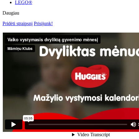
LEGO®
Daugiau
Pridėti straipsnį
Prisijunk!