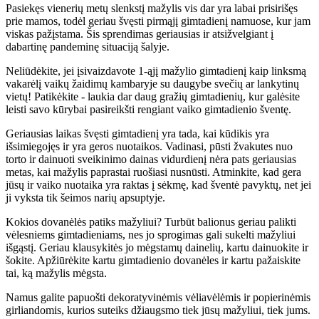
Pasiekęs vienerių metų slenkstį mažylis vis dar yra labai prisirišęs
prie mamos, todėl geriau švęsti pirmąjį gimtadienį namuose, kur jam
viskas pažįstama. Šis sprendimas geriausias ir atsižvelgiant į
dabartinę pandeminę situaciją šalyje.
Neliūdėkite, jei įsivaizdavote 1-ąjį mažylio gimtadienį kaip linksmą
vakarėlį vaikų žaidimų kambaryje su daugybe svečių ar lankytinų
vietų! Patikėkite - laukia dar daug gražių gimtadienių, kur galėsite
leisti savo kūrybai pasireikšti rengiant vaiko gimtadienio šventę.
Geriausias laikas švęsti gimtadienį yra tada, kai kūdikis yra
išsimiegojęs ir yra geros nuotaikos. Vadinasi, pūsti žvakutes nuo
torto ir dainuoti sveikinimo dainas vidurdienį nėra pats geriausias
metas, kai mažylis paprastai ruošiasi nusnūsti. Atminkite, kad gera
jūsų ir vaiko nuotaika yra raktas į sėkmę, kad šventė pavyktų, net jei
ji vyksta tik šeimos narių apsuptyje.
Kokios dovanėlės patiks mažyliui? Turbūt balionus geriau palikti
vėlesniems gimtadieniams, nes jo sprogimas gali sukelti mažyliui
išgąstį. Geriau klausykitės jo mėgstamų dainelių, kartu dainuokite ir
šokite. Apžiūrėkite kartu gimtadienio dovanėles ir kartu pažaiskite
tai, ką mažylis mėgsta.
Namus galite papuošti dekoratyvinėmis vėliavėlėmis ir popierinėmis
girliandomis, kurios suteiks džiaugsmo tiek jūsų mažyliui, tiek jums.