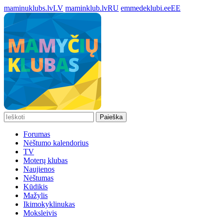
maminuklubs.lv
LV
maminklub.lv
RU
emmedeklubi.ee
EE
Paieška
Forumas
Nėštumo kalendorius
TV
Moterų klubas
Naujienos
Nėštumas
Kūdikis
Mažylis
Ikimokyklinukas
Moksleivis