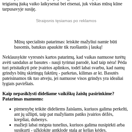
teigiamą įtaką vaiko laikysenai bei eisenai, juk viskas mūsų kūne
tarpusavyje susiję.
Straipsnis tęsiamas po reklamos
Mūsų specialisto patarimas: leiskite mažyliui namie būti
basomis, batukus apaukite tik ruošiantis į lauką!
Neklausykite vyresnės kartos patarimų, kad vaikas namuose turėtų
avėti sandalus ar basutes - nauji tyrimai parodė, kad taip nėra! Pėda
turi prisitaikyti prie įvairios aplinkos, todėl labai svarbu, kad namų
grindys būtų skirtingų faktūrų - parketas, kilimas ar kt. Basutės
pateisinamos tik tuo atveju, jei namuose visos grindys yra idealiai
lygiais paviršiais.
Kaip nepasiklysti dideliame vaikiškų žaislų pasirinkime?
Patarimas mamoms:
pirmenybę teikite dideliems žaislams, kuriuos galima perkelti,
ant jų užlipti, taip pat mažyliams patiks įvairios dėžės,
krepšiai, dubenys.
mažieji labai mėgsta tunelius, kuriuos galima nusipirkti arba
susikurti - užklokite antklode stalą ar kelias kėdes.