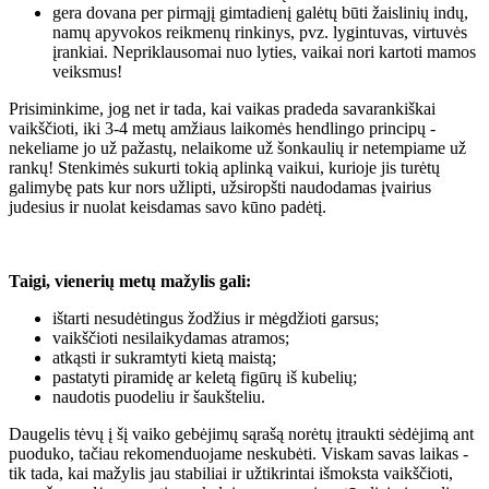
gera dovana per pirmąjį gimtadienį galėtų būti žaislinių indų,
namų apyvokos reikmenų rinkinys, pvz. lygintuvas, virtuvės
įrankiai. Nepriklausomai nuo lyties, vaikai nori kartoti mamos
veiksmus!
Prisiminkime, jog net ir tada, kai vaikas pradeda savarankiškai
vaikščioti, iki 3-4 metų amžiaus laikomės hendlingo principų -
nekeliame jo už pažastų, nelaikome už šonkaulių ir netempiame už
rankų! Stenkimės sukurti tokią aplinką vaikui, kurioje jis turėtų
galimybę pats kur nors užlipti, užsiropšti naudodamas įvairius
judesius ir nuolat keisdamas savo kūno padėtį.
Taigi, vienerių metų mažylis gali:
ištarti nesudėtingus žodžius ir mėgdžioti garsus;
vaikščioti nesilaikydamas atramos;
atkąsti ir sukramtyti kietą maistą;
pastatyti piramidę ar keletą figūrų iš kubelių;
naudotis puodeliu ir šaukšteliu.
Daugelis tėvų į šį vaiko gebėjimų sąrašą norėtų įtraukti sėdėjimą ant
puoduko, tačiau rekomenduojame neskubėti. Viskam savas laikas -
tik tada, kai mažylis jau stabiliai ir užtikrintai išmoksta vaikščioti,