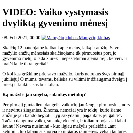
VIDEO: Vaiko vystymasis
dvyliktą gyvenimo mėnesį
08. Feb 2021, 00:00
Mamyčių klubas
Skaičių 12 naudojame kalbant apie metus, laiką ir amžių. Savo
mažylio amžių mėnesiais skaičiuojame tik pirmuosius porą jo
gyvenimo metų, o tada žiūrėk - nepastebimai ateina treji, ketveri. Ir
pralėkia jie tikrai greitai!
O kol kas grįžkime prie savo mažylio, kuris netrukus švęs pirmąjį
jubiliejų! O mums, tėvams, belieka su viltimi ir džiaugsmu žvelgti į
priekį ir laukti - kas bus toliau.
Ką mažylis jau sugeba, sulaukęs metukų?
Per pirmąjį gimtadienį daugelis vaikučių jau žengia pirmuosius, nors
ir netvirtus žingsnius. Žinoma, nemažai yra ir tokių, kurie šiame
amžiuje jau bando bėgioti - lyg sakydami „pagaukite, jei galite".
Tačiau dauguma vaikų, sulaukę vienerių, ir toliau ropoja - tai labai
šaunu! Neverta nusiminti - kuo ilgiau mažylis praleidžia „ant
keturių”, tuo labiau sustiprėja jo nugaros raumenys, vėliau tai turės