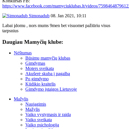
Konkursas FB:
https://www.facebook.com/mamyciuklubas.lt/videos/7598464879612
Simonadub
08. Jan 2021, 10:11
Labai įdomu , nors mums 9men bet visuomet pažiūriu visus
tarpsnius
Daugiau Mamyčių klube:
Nėštumas
Būsimų mamyčių klubas
Gimdymas
Moters sveikata
Akušerė skuba į pagalbą
Po gimdymo
Kūdikio kraitelis
Gimdymo įstaigos Lietuvoje
Mažylis
Naujagimis
Mažylis
Vaiko vystymasis ir raida
Vaiko sveikata
Vaiko psichologija