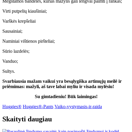
Mėgstamos bandelės, kurias mažylis gali lengvai paimti į rankas;
Virti putpelių kiaušiniai;
Varškės krepšeliai
Sausainiai;
Naminiai vištienos piršteliai;
Sūrio lazdelės;
Vanduo;
Sultys.
Svarbiausia mažam vaikui yra besąlygiška artimųjų meilė ir
priėmimas: mažyli, aš tave labai myliu ir visada mylėsiu!
Su gimtadieniu! Būk laimingas!
Huggies®
Huggies®-Pants
Vaiko-vystymasis-ir-raida
Skaityti daugiau