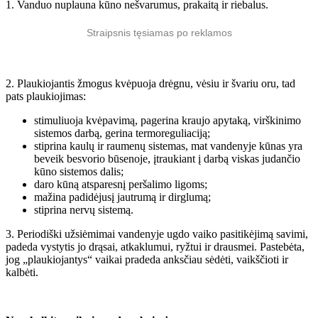
1. Vanduo nuplauna kūno nešvarumus, prakaitą ir riebalus.
Straipsnis tęsiamas po reklamos
2. Plaukiojantis žmogus kvėpuoja drėgnu, vėsiu ir švariu oru, tad
pats plaukiojimas:
stimuliuoja kvėpavimą, pagerina kraujo apytaką, virškinimo
sistemos darbą, gerina termoreguliaciją;
stiprina kaulų ir raumenų sistemas, mat vandenyje kūnas yra
beveik besvorio būsenoje, įtraukiant į darbą viskas judančio
kūno sistemos dalis;
daro kūną atsparesnį peršalimo ligoms;
mažina padidėjusį jautrumą ir dirglumą;
stiprina nervų sistemą.
3. Periodiški užsiėmimai vandenyje ugdo vaiko pasitikėjimą savimi,
padeda vystytis jo drąsai, atkaklumui, ryžtui ir drausmei. Pastebėta,
jog „plaukiojantys“ vaikai pradeda anksčiau sėdėti, vaikščioti ir
kalbėti.