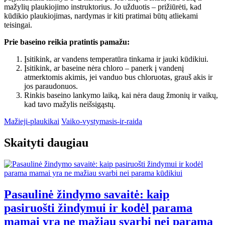
mažylių plaukiojimo instruktorius. Jo užduotis – prižiūrėti, kad
kūdikio plaukiojimas, nardymas ir kiti pratimai būtų atliekami
teisingai.
Prie baseino reikia pratintis pamažu:
Įsitikink, ar vandens temperatūra tinkama ir jauki kūdikiui.
Įsitikink, ar baseine nėra chloro – panerk į vandenį
atmerktomis akimis, jei vanduo bus chloruotas, grauš akis ir
jos paraudonuos.
Rinkis baseino lankymo laiką, kai nėra daug žmonių ir vaikų,
kad tavo mažylis neišsigąstų.
Mažieji-plaukikai
Vaiko-vystymasis-ir-raida
Skaityti daugiau
Pasaulinė žindymo savaitė: kaip
pasiruošti žindymui ir kodėl parama
mamai yra ne mažiau svarbi nei parama