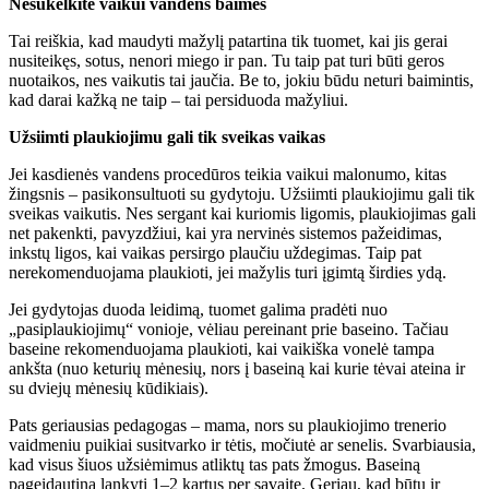
Nesukelkite vaikui vandens baimės
Tai reiškia, kad maudyti mažylį patartina tik tuomet, kai jis gerai
nusiteikęs, sotus, nenori miego ir pan. Tu taip pat turi būti geros
nuotaikos, nes vaikutis tai jaučia. Be to, jokiu būdu neturi baimintis,
kad darai kažką ne taip – tai persiduoda mažyliui.
Užsiimti plaukiojimu gali tik sveikas vaikas
Jei kasdienės vandens procedūros teikia vaikui malonumo, kitas
žingsnis – pasikonsultuoti su gydytoju. Užsiimti plaukiojimu gali tik
sveikas vaikutis. Nes sergant kai kuriomis ligomis, plaukiojimas gali
net pakenkti, pavyzdžiui, kai yra nervinės sistemos pažeidimas,
inkstų ligos, kai vaikas persirgo plaučiu uždegimas. Taip pat
nerekomenduojama plaukioti, jei mažylis turi įgimtą širdies ydą.
Jei gydytojas duoda leidimą, tuomet galima pradėti nuo
„pasiplaukiojimų“ vonioje, vėliau pereinant prie baseino. Tačiau
baseine rekomenduojama plaukioti, kai vaikiška vonelė tampa
ankšta (nuo keturių mėnesių, nors į baseiną kai kurie tėvai ateina ir
su dviejų mėnesių kūdikiais).
Pats geriausias pedagogas – mama, nors su plaukiojimo trenerio
vaidmeniu puikiai susitvarko ir tėtis, močiutė ar senelis. Svarbiausia,
kad visus šiuos užsiėmimus atliktų tas pats žmogus. Baseiną
pageidautina lankyti 1–2 kartus per savaitę. Geriau, kad būtų ir