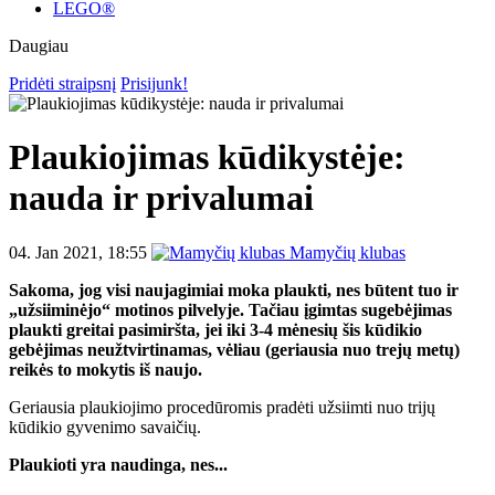
LEGO®
Daugiau
Pridėti straipsnį
Prisijunk!
Plaukiojimas kūdikystėje:
nauda ir privalumai
04. Jan 2021, 18:55
Mamyčių klubas
Sakoma, jog visi naujagimiai moka plaukti, nes būtent tuo ir
„užsiiminėjo“ motinos pilvelyje. Tačiau įgimtas sugebėjimas
plaukti greitai pasimiršta, jei iki 3-4 mėnesių šis kūdikio
gebėjimas neužtvirtinamas, vėliau (geriausia nuo trejų metų)
reikės to mokytis iš naujo.
Geriausia plaukiojimo procedūromis pradėti užsiimti nuo trijų
kūdikio gyvenimo savaičių.
Plaukioti yra naudinga, nes...