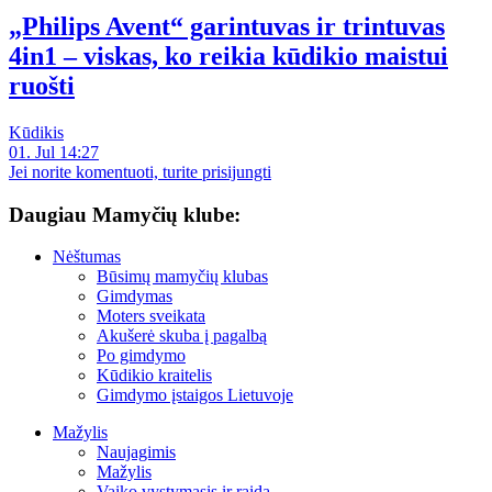
„Philips Avent“ garintuvas ir trintuvas
4in1 – viskas, ko reikia kūdikio maistui
ruošti
Kūdikis
01. Jul 14:27
Jei norite komentuoti, turite prisijungti
Daugiau Mamyčių klube:
Nėštumas
Būsimų mamyčių klubas
Gimdymas
Moters sveikata
Akušerė skuba į pagalbą
Po gimdymo
Kūdikio kraitelis
Gimdymo įstaigos Lietuvoje
Mažylis
Naujagimis
Mažylis
Vaiko vystymasis ir raida