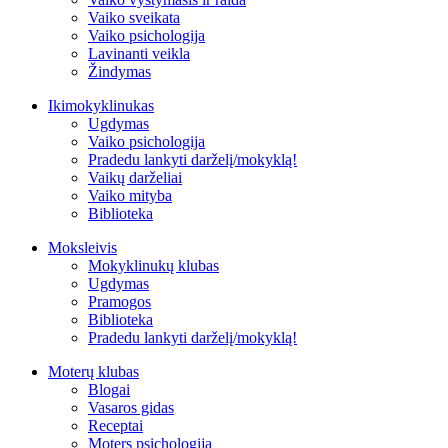
Vaiko sveikata
Vaiko psichologija
Lavinanti veikla
Žindymas
Ikimokyklinukas
Ugdymas
Vaiko psichologija
Pradedu lankyti darželį/mokyklą!
Vaikų darželiai
Vaiko mityba
Biblioteka
Moksleivis
Mokyklinukų klubas
Ugdymas
Pramogos
Biblioteka
Pradedu lankyti darželį/mokyklą!
Moterų klubas
Blogai
Vasaros gidas
Receptai
Moters psichologija