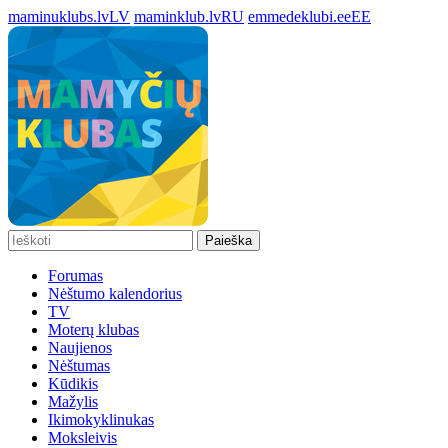
maminuklubs.lv
LV
maminklub.lv
RU
emmedeklubi.ee
EE
Paieška
Forumas
Nėštumo kalendorius
TV
Moterų klubas
Naujienos
Nėštumas
Kūdikis
Mažylis
Ikimokyklinukas
Moksleivis