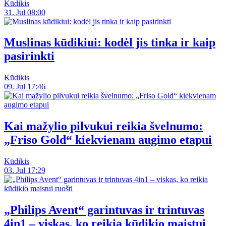
Kūdikis
31. Jul 08:00
Muslinas kūdikiui: kodėl jis tinka ir kaip
pasirinkti
Kūdikis
09. Jul 17:46
Kai mažylio pilvukui reikia švelnumo:
„Friso Gold“ kiekvienam augimo etapui
Kūdikis
03. Jul 17:29
„Philips Avent“ garintuvas ir trintuvas
4in1 – viskas, ko reikia kūdikio maistui