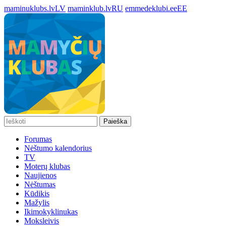
maminuklubs.lv
LV
maminklub.lv
RU
emmedeklubi.ee
EE
Paieška
Forumas
Nėštumo kalendorius
TV
Moterų klubas
Naujienos
Nėštumas
Kūdikis
Mažylis
Ikimokyklinukas
Moksleivis