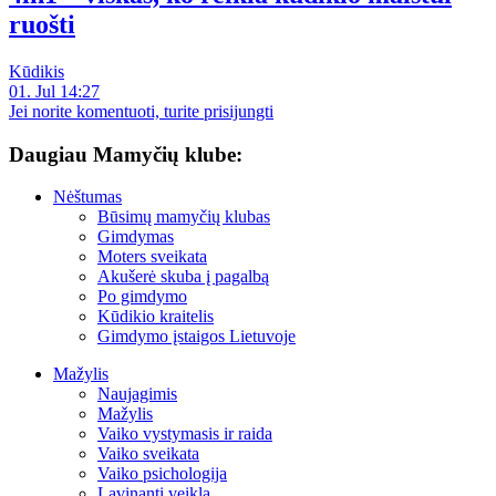
ruošti
Kūdikis
01. Jul 14:27
Jei norite komentuoti, turite prisijungti
Daugiau Mamyčių klube:
Nėštumas
Būsimų mamyčių klubas
Gimdymas
Moters sveikata
Akušerė skuba į pagalbą
Po gimdymo
Kūdikio kraitelis
Gimdymo įstaigos Lietuvoje
Mažylis
Naujagimis
Mažylis
Vaiko vystymasis ir raida
Vaiko sveikata
Vaiko psichologija
Lavinanti veikla