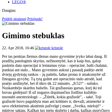
LEGO®
Daugiau
Pridėti straipsnį
Prisijunk!
Gimimo stebuklas
22. Apr 2018, 16:46
kristole
Per tas penkias žiemos dienas mano gyvenime įvyko labai daug. Iš
pradžių patologinis skyrius, nežinomybė, kas ir kaip bus, galop
paskirta data operacijai ir lemiamas rytas – operacinė, balti chalatai,
įrankiai ant stalo... Mano gyvenimo auksui į pasaulį padėjo ateiti
dviejų gydytojų rankos – jų patirtis, šaltas protas ir atsakomybė už
žmogaus gyvybę. Tą rytą gulint ant operacinio stalo atrodė, kad
praėjo amžinybė, bet iš tikro tik 22 minutės. „8:52!“ - sušuko.
Nuskambėjo skar
dus balselis. Tai gražiausias garsas, kurį iki tol
buvau girdėjusi! Iš už nugaros drąsinančius žodžius kuždėjo
nuostabi anesteziologė. – „Žiūrėk, kokia gražuolė", - sakė. Toji
gražuolė buvo paguldyta man ant krūtinės ir, dievaži, atsimerkė ir
savo elektrinėmis akutėmis pažvelgė į mane. „Sveika, mieloji!“ -
mintyse sakiau. Kažkas tuo metu skubėjo į darbą, kažkas pusryčiavo