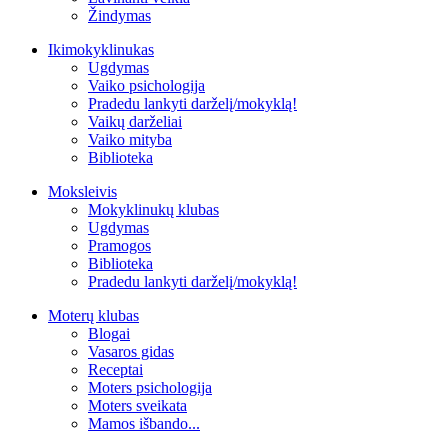
Žindymas
Ikimokyklinukas
Ugdymas
Vaiko psichologija
Pradedu lankyti darželį/mokyklą!
Vaikų darželiai
Vaiko mityba
Biblioteka
Moksleivis
Mokyklinukų klubas
Ugdymas
Pramogos
Biblioteka
Pradedu lankyti darželį/mokyklą!
Moterų klubas
Blogai
Vasaros gidas
Receptai
Moters psichologija
Moters sveikata
Mamos išbando...