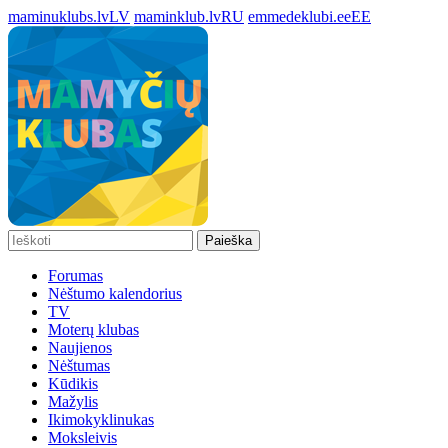
maminuklubs.lv
LV
maminklub.lv
RU
emmedeklubi.ee
EE
Paieška
Forumas
Nėštumo kalendorius
TV
Moterų klubas
Naujienos
Nėštumas
Kūdikis
Mažylis
Ikimokyklinukas
Moksleivis