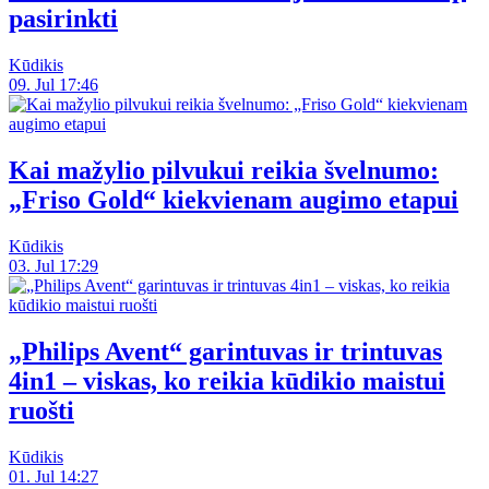
pasirinkti
Kūdikis
09. Jul 17:46
Kai mažylio pilvukui reikia švelnumo:
„Friso Gold“ kiekvienam augimo etapui
Kūdikis
03. Jul 17:29
„Philips Avent“ garintuvas ir trintuvas
4in1 – viskas, ko reikia kūdikio maistui
ruošti
Kūdikis
01. Jul 14:27