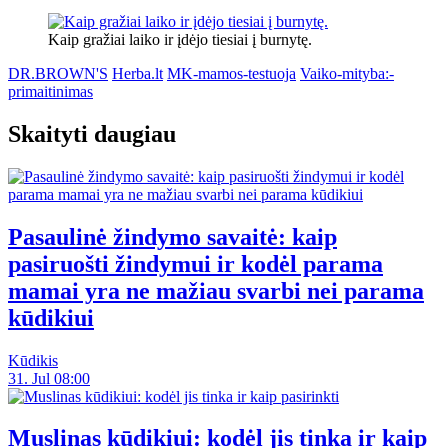
Kaip gražiai laiko ir įdėjo tiesiai į burnytę.
DR.BROWN'S
Herba.lt
MK-mamos-testuoja
Vaiko-mityba:-
primaitinimas
Skaityti daugiau
Pasaulinė žindymo savaitė: kaip
pasiruošti žindymui ir kodėl parama
mamai yra ne mažiau svarbi nei parama
kūdikiui
Kūdikis
31. Jul 08:00
Muslinas kūdikiui: kodėl jis tinka ir kaip