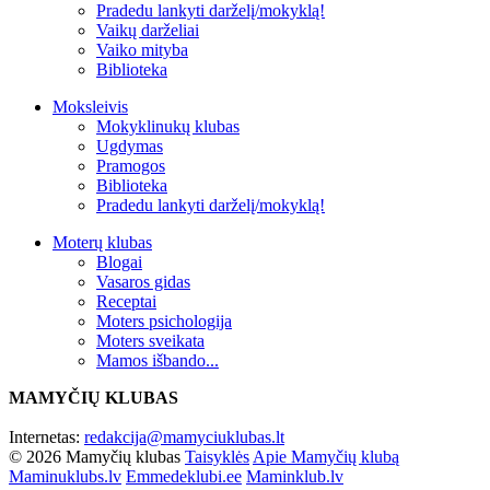
Pradedu lankyti darželį/mokyklą!
Vaikų darželiai
Vaiko mityba
Biblioteka
Moksleivis
Mokyklinukų klubas
Ugdymas
Pramogos
Biblioteka
Pradedu lankyti darželį/mokyklą!
Moterų klubas
Blogai
Vasaros gidas
Receptai
Moters psichologija
Moters sveikata
Mamos išbando...
MAMYČIŲ KLUBAS
Internetas:
redakcija@mamyciuklubas.lt
© 2026 Mamyčių klubas
Taisyklės
Apie Mamyčių klubą
Maminuklubs.lv
Emmedeklubi.ee
Maminklub.lv