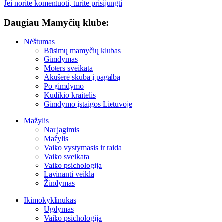
Jei norite komentuoti, turite prisijungti
Daugiau Mamyčių klube:
Nėštumas
Būsimų mamyčių klubas
Gimdymas
Moters sveikata
Akušerė skuba į pagalbą
Po gimdymo
Kūdikio kraitelis
Gimdymo įstaigos Lietuvoje
Mažylis
Naujagimis
Mažylis
Vaiko vystymasis ir raida
Vaiko sveikata
Vaiko psichologija
Lavinanti veikla
Žindymas
Ikimokyklinukas
Ugdymas
Vaiko psichologija