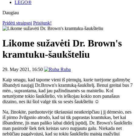
LEGO®
Daugiau
Pridėti straipsnį
Prisijunk!
Likome sužavėti Dr. Brown's
kramtuku-šaukšteliu
29. May 2021, 16:50
Ruba
Kaip smagu, kad tapome vieni iš pirmųjų, kurie turėjome galimybę
išbandyti naująjį Dr.Brown's kramtuką-šaukštelį. Benui greitai bus 7
mėn., suprantama, kad jau pažindinamės su maisteliu. Kol
neturėjome tokio šaukštelio, vis ieškojau kokio nors panašaus
dizaino, nes iki šiol valgė tik su sesės šaukšteliu ☺️
Na, žinokite, parduotuvėje tikriausiai neatkreipčiau į jį dėmesio, nes
iš pirmo žvilgsnio atrodo, kad tai tik paprastas kramtukas, bet kai
išbandėme, jis man paliko labai didelį įspūdį. Dr. Brown's šaukštelis
man pasirodė šiek tiek keistas savo nupjautu galu. Niekada net
nebūčiau pagalvojusi, kad su tokiu šaukšteliu maistą mažyliui