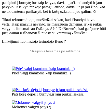
patalpinti į burnytę bus taip lengva, daviau pačiam bandyti ir jam
pavyko. Ir laikyti rankoje patogu, atrodo, daviau ir jis jau žino, kad
ne tik dantenas pasikasyti, bet ir košę užkabinti juo galima ☺️
Tikrai rekomenduoju, nuoširdžiai sakau, kad išbandyti buvo
verta. Kaip mažylis nevalgo, jis masažuoja dantenas, ir kai reikia
valgyti - linksmai sau išsižioja. Ačiū Dr.Brown's, kad galėjome būti
jūsų dalimi ir išbandyti ši nuostabų kramtuką - šaukštelį.
Linkėjimai nuo mažojo testuotojo Beno ?
Straipsnis tęsiamas po reklamos
Prieš valgį kramtome kaip kramtuką :)
Pats košę dėjosi į burnyte,ir jam puikiai sekėsi.
Mokomes valgyti patys :)