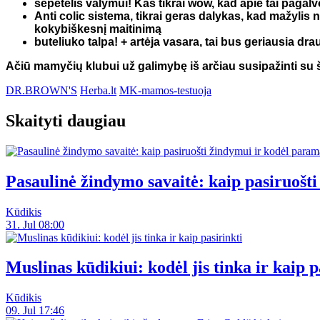
šepetėlis valymui! Kas tikrai wow, kad apie tai pagalv
Anti colic sistema, tikrai geras dalykas, kad mažylis n
kokybiškesnį maitinimą
buteliuko talpa! + artėja vasara, tai bus geriausia dr
Ačiū mamyčių klubui už galimybę iš arčiau susipažinti su 
DR.BROWN'S
Herba.lt
MK-mamos-testuoja
Skaityti daugiau
Pasaulinė žindymo savaitė: kaip pasiruoš
Kūdikis
31. Jul 08:00
Muslinas kūdikiui: kodėl jis tinka ir kaip p
Kūdikis
09. Jul 17:46