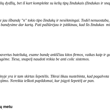
elių dydžių, bet iš kart komplekte su kelių tipų žindukais (žindukas ir sn
ame jau išbandę "n" tokio tipo žindukų ir nesėkmingai. Todėl nenuostabu
andysime dar kartą. Pati pažiūrėjau ir įsitikinau, kad šis žindukas min
 pavertus buteliuką, esame bandę ankščiau kitos firmos, vaikas kaip ir ge
ugėme. Tiesa, snapelį naudoti reikia be anti colic sistemos.
kinyje yra ir tam skirtas šepetėlis. Tikrai likau nustebinta, kad pagalvota
jimo. Nereikia ieškoti papildomai, kur įsigyti šepetėlį ar pan.
ių metu