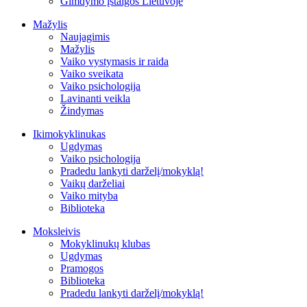
Gimdymo įstaigos Lietuvoje
Mažylis
Naujagimis
Mažylis
Vaiko vystymasis ir raida
Vaiko sveikata
Vaiko psichologija
Lavinanti veikla
Žindymas
Ikimokyklinukas
Ugdymas
Vaiko psichologija
Pradedu lankyti darželį/mokyklą!
Vaikų darželiai
Vaiko mityba
Biblioteka
Moksleivis
Mokyklinukų klubas
Ugdymas
Pramogos
Biblioteka
Pradedu lankyti darželį/mokyklą!