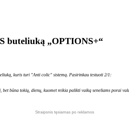
’S buteliuką „OPTIONS+“
uką, kuris turi "Anti colic" sistemą. Pasirinkau testuoti 2/1:
bet būna tokių, dienų, kuomet reikia palikti vaiką seneliams porai val
Straipsnis tęsiamas po reklamos