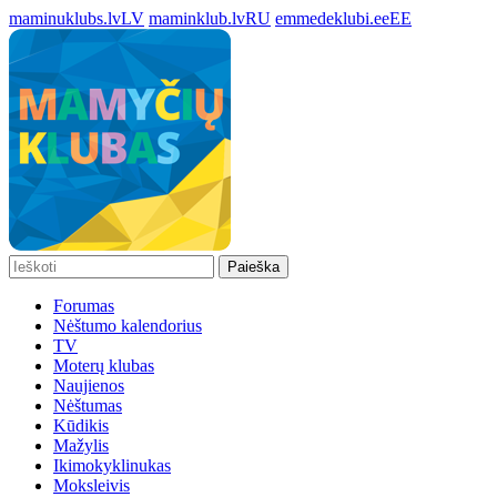
maminuklubs.lv
LV
maminklub.lv
RU
emmedeklubi.ee
EE
Paieška
Forumas
Nėštumo kalendorius
TV
Moterų klubas
Naujienos
Nėštumas
Kūdikis
Mažylis
Ikimokyklinukas
Moksleivis