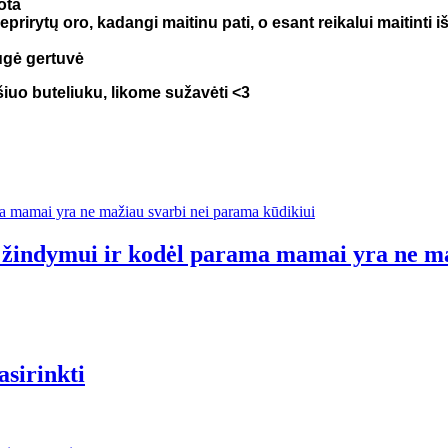
ota
eprirytų oro, kadangi maitinu pati, o esant reikalui maitinti 
augė gertuvė
šiuo buteliuku, likome sužavėti <3
ti žindymui ir kodėl parama mamai yra ne m
asirinkti