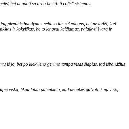
apelis) bei naudoti su arba be "Anti colic" sistemos.
, jog pirminis bandymas nebuvo itin sėkmingas, bet ne todėl, kad
kštas ir kokyiškas, be to lengvai keičiamas, palaikyti švarą ir
rtų iš jo, bet po kiekvieno gėrimo tampa visas šlapias, tad išbandžius
 apie viską, likau labai patenkinta, kad nereikės galvoti, kaip viską