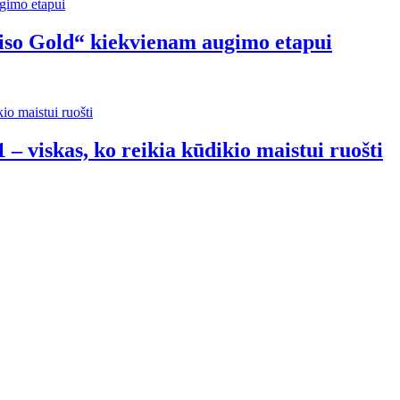
riso Gold“ kiekvienam augimo etapui
 – viskas, ko reikia kūdikio maistui ruošti