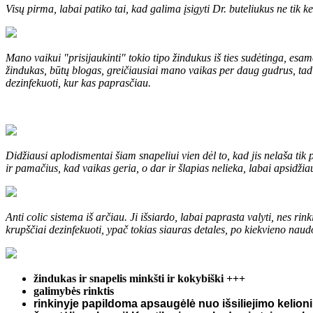
Visų pirma, labai patiko tai, kad galima įsigyti Dr. buteliukus ne tik k
Mano vaikui "prisijaukinti" tokio tipo žindukus iš ties sudėtinga, es
žindukas, būtų blogas, greičiausiai mano vaikas per daug gudrus, tad b
dezinfekuoti, kur kas paprasčiau.
Didžiausi aplodismentai šiam snapeliui vien dėl to, kad jis nelaša tik
ir pamačius, kad vaikas geria, o dar ir šlapias nelieka, labai apsidžia
Anti colic sistema iš arčiau. Ji išsiardo, labai paprasta valyti, nes rin
krupščiai dezinfekuoti, ypač tokias siauras detales, po kiekvieno naudo
žindukas ir snapelis minkšti ir kokybiški +++
galimybės rinktis
rinkinyje papildoma apsaugėlė nuo išsiliejimo kelion