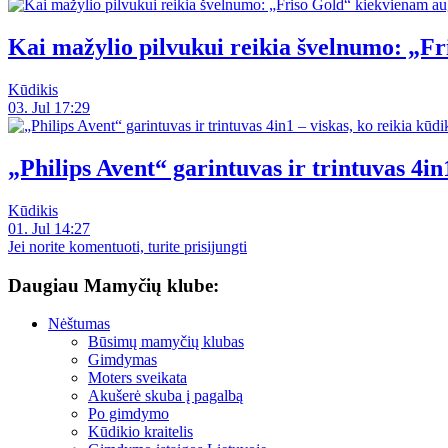
Kai mažylio pilvukui reikia švelnumo: „F
Kūdikis
03. Jul 17:29
„Philips Avent“ garintuvas ir trintuvas 4in1
Kūdikis
01. Jul 14:27
Jei norite komentuoti, turite prisijungti
Daugiau Mamyčių klube:
Nėštumas
Būsimų mamyčių klubas
Gimdymas
Moters sveikata
Akušerė skuba į pagalbą
Po gimdymo
Kūdikio kraitelis