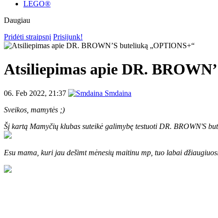
LEGO®
Daugiau
Pridėti straipsnį
Prisijunk!
Atsiliepimas apie DR. BROWN
06. Feb 2022, 21:37
Smdaina
Sveikos, mamytės ;)
Šį kartą Mamyčių klubas suteikė galimybę testuoti DR. BROWN'S buteli
Esu mama, kuri jau dešimt mėnesių maitinu mp, tuo labai džiaugiuosi, 