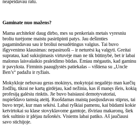
neapeidavau ratu.
Gaminate nuo mažens?
Mama architektė daug dirbo, mes su penkeriais metais vyresniu
broliu turėjome maistu pasirūpinti patys. Jau dešimties
pagamindavau sau ir broliui nesudėtingus valgius. Tai buvo
išgyvenimo klausimas: nepasiruoši – ir neturėsi ką valgyti. Greitai
supratau, kad sukiojimasis virtuvėje man ne tik būtinybė, bet ir labai
malonus laisvalaikio praleidimo būdas. Ėmiau mėgautis, kad gaminu
ir pavyksta. Firminis paauglystės patiekalas – vištiena su „Uncle
Ben’s“ padažu ir ryžiais.
Mokykloje nebuvau geras mokinys, mokytojai negailėjo man karčių
žodžių, tikrai ne kartą girdėjau, kad nežinia, kas iš manęs išeis, kokią
profesiją galėsiu rinktis. Jie buvo baisiausi demotyvatoriai,
nupiešdavo tamsią ateitį. Ruošdamas maistą pasijusdavau stiprus, tai
buvo terpė, kur man sekėsi. Labai ryškiai pamenu, kai būdami kokie
ketvirtokai su klase stovyklavome gamtoje, išviriau makaronų, šiek
tiek sultinio ir įdėjau
tušonkės.
Visiems labai patiko. Aš jaučiausi
savo stichijoje.