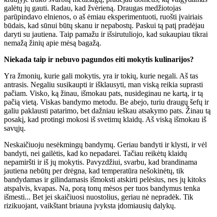
galėtų jų gauti. Radau, kad žvėrieną. Draugas medžiotojas
parūpindavo elnienos, o aš ėmiau eksperimentuoti, ruošti įvairiais
būdais, kad sūnui būtų skanu ir nepabostų. Paskui tą patį pradėjau
daryti su jautiena. Taip pamažu ir išsirutuliojo, kad sukaupiau tikrai
nemažą žinių apie mėsą bagažą.
Niekada taip ir nebuvo pagundos eiti mokytis kulinarijos?
Yra žmonių, kurie gali mokytis, yra ir tokių, kurie negali. Aš tas
antrasis. Negaliu susikaupti ir išklausyti, man viską reikia suprasti
pačiam. Visko, ką žinau, išmokau pats, nusideginau ne kartą, ir tą
pačią vietą. Viskas bandymo metodu. Be abejo, turiu draugų šefų ir
galiu paklausti patarimo, bet dažniau ieškau atsakymo pats. Žinau tą
posakį, kad protingi mokosi iš svetimų klaidų. Aš viską išmokau iš
savųjų.
Neskaičiuoju nesėkmingų bandymų. Geriau bandyti ir klysti, ir vėl
bandyti, nei gailėtis, kad ko nepadarei. Tačiau reikėtų klaidų
nepamiršti ir iš jų mokytis. Pavyzdžiui, svarbu, kad brandinama
jautiena nebūtų per drėgna, kad temperatūra nešokinėtų, tik
bandydamas ir gilindamasis išmoksti atskirti pelėsius, nes jų kitoks
atspalvis, kvapas. Na, porą tonų mėsos per tuos bandymus tenka
išmesti... Bet jei skaičiuosi nuostolius, geriau nė nepradėk. Tik
rizikuojant, vaikštant briauna įvyksta įdomiausių dalykų.