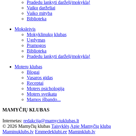
Pradedu lankyti darželį/mokyklą!
Vaikų darželiai
Vaiko mityba
Biblioteka
Moksleivis
Mokyklinukų klubas
Ugdymas
Pramogos
Biblioteka
Pradedu lankyti darželį/mokyklą!
Moterų klubas
Blogai
Vasaros gidas
Receptai
Moters psichologija
Moters sveikata
Mamos išbando...
MAMYČIŲ KLUBAS
Internetas:
redakcija@mamyciuklubas.lt
© 2026 Mamyčių klubas
Taisyklės
Apie Mamyčių klubą
Maminuklubs.lv
Emmedeklubi.ee
Maminklub.lv