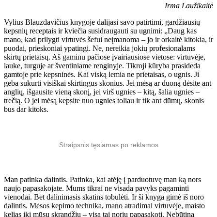
Irma Laužikaitė
Vylius Blauzdavičius knygoje dalijasi savo patirtimi, gardžiausių
kepsnių receptais ir kviečia susidraugauti su ugnimi: „Daug kas
mano, kad prilygti virtuvės šefui neįmanoma – jo ir orkaitė kitokia, ir
puodai, prieskoniai ypatingi. Ne, nereikia jokių profesionalams
skirtų prietaisų. Aš gaminu pačiose įvairiausiose vietose: virtuvėje,
lauke, turguje ar šventiniame renginyje. Tikroji kūryba prasideda
gamtoje prie kepsninės. Kai viską lemia ne prietaisas, o ugnis. Ji
geba sukurti visiškai skirtingus skonius. Jei mėsą ar duoną dėsite ant
anglių, išgausite vieną skonį, jei virš ugnies – kitą, šalia ugnies –
trečią. O jei mėsą kepsite nuo ugnies toliau ir tik ant dūmų, skonis
bus dar kitoks.
Straipsnis tęsiamas po reklamos
Man patinka dalintis. Patinka, kai atėję į parduotuvę man ką nors
naujo papasakojate. Mums tikrai ne visada pavyks pagaminti
vienodai. Bet dalinimasis skatins tobulėti. Ir ši knyga gimė iš noro
dalintis. Mėsos kepimo technika, mano atradimai virtuvėje, maisto
kelias iki mūsų skrandžių – visa tai noriu papasakoti. Nebūtina