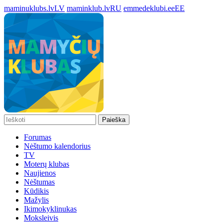
maminuklubs.lv
LV
maminklub.lv
RU
emmedeklubi.ee
EE
Paieška
Forumas
Nėštumo kalendorius
TV
Moterų klubas
Naujienos
Nėštumas
Kūdikis
Mažylis
Ikimokyklinukas
Moksleivis