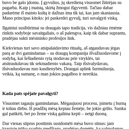
buvo be galo įdomu. Į gyvulius, jų skerdieną visuomet žiūrėjau su
pagarba. Kaip į maistą, skirtą žmogui išgyventi. Tačiau dabar
padarėme iš maisto kultą ir dažnas ima tik tai, kas jam skaniausia.
Mano principas kitoks: jei paskerdei gyvulį, turi suvalgyti viską.
Ilgainiui susibūrimai su draugais tapo tradicija, vis dažniau ėmėme
rinktis sodyboje savaitgaliais, o aš palengva, kaip tik dabar suprantu,
pradėjau sukti mėsininko profesijos link.
Kiekvienas turi savo atsipalaidavimo ritualų, aš atgaudavau jėgas
parą ar dvi gamindamas – su draugų kompanija išvažiuodavome į
sodybą, kai šeštadienio rytą stodavau prie viryklės, tai
atsitraukdavau tik sekmadienio vakarą. Taip išsivalydavau,
išsivaduodavau nuo kasdienybės. Draugai aplink šurmuliuoja,
veikia, ką sumanę, o man jokios pagalbos ir nereikia.
Kada pats spėjate pavalgyti?
Visuomet ragauju gamindamas. Mėgaujuosi procesu, įsimetu į burną
ir toliau dirbu. Iš pradžių mėsą kepiau žemėje, be jokio grilio. Sunku
gal patikėti, bet po žeme viską galima kepti – netgi duoną.
Dar vienas stiprus postūmis susidomėti mėsa buvo sūnus: jam
kraujyje trūko svarbių medžiagų, pradėjau domėtis, ką valgydamas