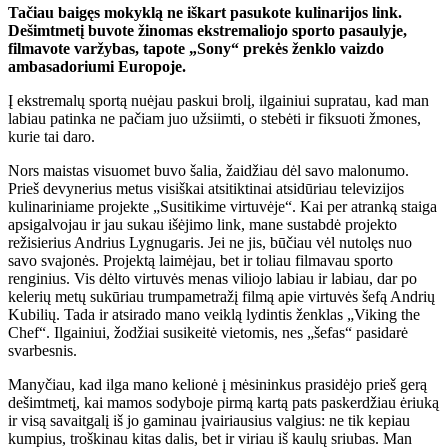
Tačiau baigęs mokyklą ne iškart pasukote kulinarijos link.
Dešimtmetį buvote žinomas ekstremaliojo sporto pasaulyje,
filmavote varžybas, tapote „Sony“ prekės ženklo vaizdo
ambasadoriumi Europoje.
Į ekstremalų sportą nuėjau paskui brolį, ilgainiui supratau, kad man
labiau patinka ne pačiam juo užsiimti, o stebėti ir fiksuoti žmones,
kurie tai daro.
Nors maistas visuomet buvo šalia, žaidžiau dėl savo malonumo.
Prieš devynerius metus visiškai atsitiktinai atsidūriau televizijos
kulinariniame projekte „Susitikime virtuvėje“. Kai per atranką staiga
apsigalvojau ir jau sukau išėjimo link, mane sustabdė projekto
režisierius Andrius Lygnugaris. Jei ne jis, būčiau vėl nutolęs nuo
savo svajonės. Projektą laimėjau, bet ir toliau filmavau sporto
renginius. Vis dėlto virtuvės menas viliojo labiau ir labiau, dar po
kelerių metų sukūriau trumpametražį filmą apie virtuvės šefą Andrių
Kubilių. Tada ir atsirado mano veiklą lydintis ženklas „Viking the
Chef“. Ilgainiui, žodžiai susikeitė vietomis, nes „šefas“ pasidarė
svarbesnis.
Manyčiau, kad ilga mano kelionė į mėsininkus prasidėjo prieš gerą
dešimtmetį, kai mamos sodyboje pirmą kartą pats paskerdžiau ėriuką
ir visą savaitgalį iš jo gaminau įvairiausius valgius: ne tik kepiau
kumpius, troškinau kitas dalis, bet ir viriau iš kaulų sriubas. Man