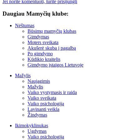
Jei norite komentuoti, turite prisijungti
Daugiau Mamyčių klube:
Nėštumas
Būsimų mamyčių klubas
Gimdymas
Moters sveikata
Akušerė skuba į pagalbą
Po gimdymo
Kūdikio kraitelis
Gimdymo įstaigos Lietuvoje
Mažylis
Naujagimis
Mažylis
Vaiko vystymasis ir raida
Vaiko sveikata
Vaiko psichologija
Lavinanti veikla
Žindymas
Ikimokyklinukas
Ugdymas
Vaiko psichologija