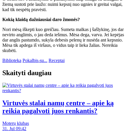
žiemą sustoti prie laužo: nuimi kepsnį nuo ugnies ir greitai valgai,
kad tik nespėtų pravėsti.
Kokią klaidą dažniausiai daro žmonės?
Nori mėsą iškepti kuo greičiau. Sumeta malkas į šašlykinę, jos dar
nevirto anglimis, o jau deda iešmus. Mėsa dega, varva. Jei kepėjas
dar anglis pastumdo, sukyla debesis pelenų ir nusėda ant kepsnio.
Mėsa tik apdega iš viršaus, o vidus taip ir lieka žalias. Nereikia
skubėti.
Biblioteka
Pokalbis-su...
Receptai
Skaityti daugiau
Virtuvės stalai namų centre – apie ką
reikia pagalvoti juos renkantis?
Moterų klubas
31. Jul 09:42