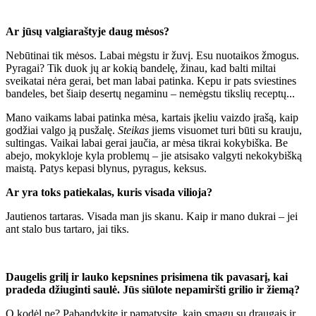
Ar jūsų valgiaraštyje daug mėsos?
Nebūtinai tik mėsos. Labai mėgstu ir žuvį. Esu nuotaikos žmogus.
Pyragai? Tik duok jų ar kokią bandelę, žinau, kad balti miltai
sveikatai nėra gerai, bet man labai patinka. Kepu ir pats sviestines
bandeles, bet šiaip desertų negaminu – nemėgstu tikslių receptų...
Mano vaikams labai patinka mėsa, kartais įkeliu vaizdo įrašą, kaip
godžiai valgo ją pusžalę.
Steikas
jiems visuomet turi būti su krauju,
sultingas. Vaikai labai gerai jaučia, ar mėsa tikrai kokybiška. Be
abejo, mokykloje kyla problemų – jie atsisako valgyti nekokybišką
maistą. Patys kepasi blynus, pyragus, keksus.
Ar yra toks patiekalas, kuris visada vilioja?
Jautienos tartaras. Visada man jis skanu. Kaip ir mano dukrai – jei
ant stalo bus tartaro, jai tiks.
Daugelis grilį ir lauko kepsnines prisimena tik pavasarį, kai
pradeda džiuginti saulė. Jūs siūlote nepamiršti grilio ir žiemą?
O kodėl ne? Pabandykite ir pamatysite, kaip smagu su draugais ir