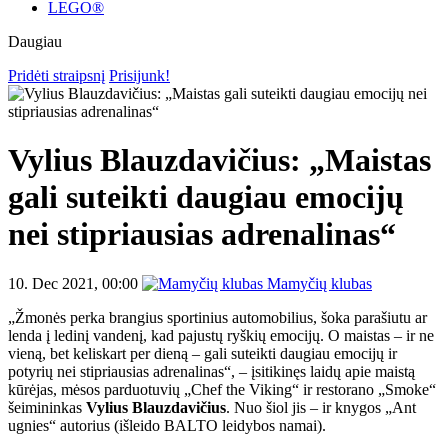
LEGO®
Daugiau
Pridėti straipsnį
Prisijunk!
Vylius Blauzdavičius: „Maistas
gali suteikti daugiau emocijų
nei stipriausias adrenalinas“
10. Dec 2021, 00:00
Mamyčių klubas
„Žmonės perka brangius sportinius automobilius, šoka parašiutu ar
lenda į ledinį vandenį, kad pajustų ryškių emocijų. O maistas – ir ne
vieną, bet keliskart per dieną – gali suteikti daugiau emocijų ir
potyrių nei stipriausias adrenalinas“, – įsitikinęs laidų apie maistą
kūrėjas, mėsos parduotuvių „Chef the Viking“ ir restorano „Smoke“
šeimininkas
Vylius Blauzdavičius
. Nuo šiol jis – ir knygos „Ant
ugnies“ autorius (išleido BALTO leidybos namai).