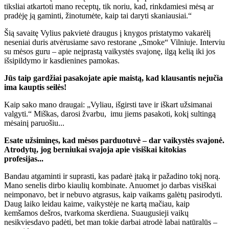
tiksliai atkartoti mano receptų, tik noriu, kad, rinkdamiesi mėsą ar
pradėję ją gaminti, žinotumėte, kaip tai daryti skaniausiai.“
Šią savaitę Vylius pakvietė draugus į knygos pristatymo vakarėlį
neseniai duris atvėrusiame savo restorane „Smoke“ Vilniuje. Interviu
su mėsos guru – apie neįprastą vaikystės svajonę, ilgą kelią iki jos
išsipildymo ir kasdienines pamokas.
Jūs taip gardžiai pasakojate apie maistą, kad klausantis nejučia
ima kauptis seilės!
Kaip sako mano draugai: „Vyliau, išgirsti tave ir iškart užsimanai
valgyti.“ Miškas, darosi žvarbu, imu jiems pasakoti, kokį sultingą
mėsainį paruošiu...
Esate užsiminęs, kad mėsos parduotuvė – dar vaikystės svajonė.
Atrodytų, jog berniukai svajoja apie visiškai kitokias
profesijas...
Bandau atgaminti ir suprasti, kas padarė įtaką ir pažadino tokį norą.
Mano senelis dirbo kiaulių kombinate. Anuomet jo darbas visiškai
neimponavo, bet ir nebuvo atgrasus, kaip vaikams galėtų pasirodyti.
Daug laiko leidau kaime, vaikystėje ne kartą mačiau, kaip
kemšamos dešros, tvarkoma skerdiena. Suaugusieji vaikų
nesikviesdavo padėti, bet man tokie darbai atrodė labai natūralūs –