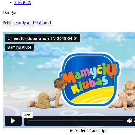
LEGO®
Daugiau
Pridėti straipsnį
Prisijunk!