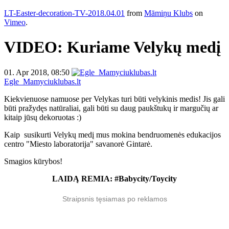
LT-Easter-decoration-TV-2018.04.01
from
Māmiņu Klubs
on
Vimeo
.
VIDEO: Kuriame Velykų medį
01. Apr 2018, 08:50
Egle_Mamyciuklubas.lt
Kiekvienuose namuose per Velykas turi būti velykinis medis! Jis gali
būti pražydęs natūraliai, gali būti su daug paukštukų ir margučių ar
kitaip jūsų dekoruotas :)
Kaip susikurti Velykų medį mus mokina bendruomenės edukacijos
centro "Miesto laboratorija" savanorė Gintarė.
Smagios kūrybos!
LAIDĄ REMIA: #Babycity/Toycity
Straipsnis tęsiamas po reklamos