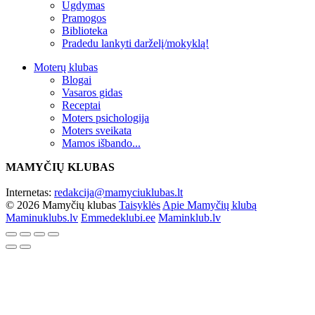
Ugdymas
Pramogos
Biblioteka
Pradedu lankyti darželį/mokyklą!
Moterų klubas
Blogai
Vasaros gidas
Receptai
Moters psichologija
Moters sveikata
Mamos išbando...
MAMYČIŲ KLUBAS
Internetas:
redakcija@mamyciuklubas.lt
© 2026 Mamyčių klubas
Taisyklės
Apie Mamyčių klubą
Maminuklubs.lv
Emmedeklubi.ee
Maminklub.lv