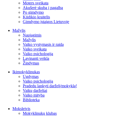
Moters sveikata
Akušerė skuba į pagalbą
Po gimdymo
Kūdikio kraitelis
Gimdymo įstaigos Lietuvoje
Mažylis
Naujagimis
Mažylis
Vaiko vystymasis ir raida
Vaiko sveikata
Vaiko psichologija
Lavinanti veikla
Žindymas
Ikimokyklinukas
Ugdymas
Vaiko psichologija
Pradedu lankyti darželį/mokyklą!
Vaikų darželiai
Vaiko mityba
Biblioteka
Moksleivis
Mokyklinukų klubas