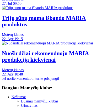
27. Jul 09:50
Trijų sūnų mama išbando MARIA
produktus
Moterų klubas
22. Apr 19:15
Nuoširdžiai rekomenduoju MARIA
produkciją kiekvienai
Moterų klubas
22. Apr 18:48
Jei norite komentuoti, turite prisijungti
Daugiau Mamyčių klube:
Nėštumas
Būsimų mamyčių klubas
Gimdymas