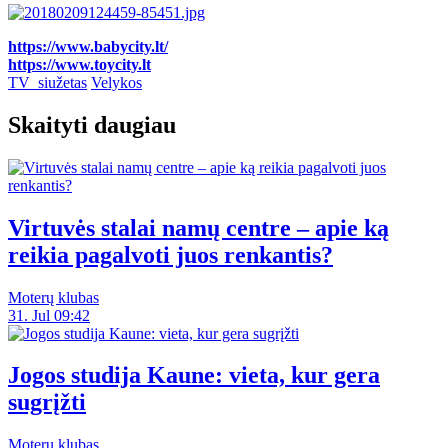
https://www.babycity.lt/
https://www.toycity.lt
TV_siužetas
Velykos
Skaityti daugiau
Virtuvės stalai namų centre – apie ką
reikia pagalvoti juos renkantis?
Moterų klubas
31. Jul 09:42
Jogos studija Kaune: vieta, kur gera
sugrįžti
Moterų klubas