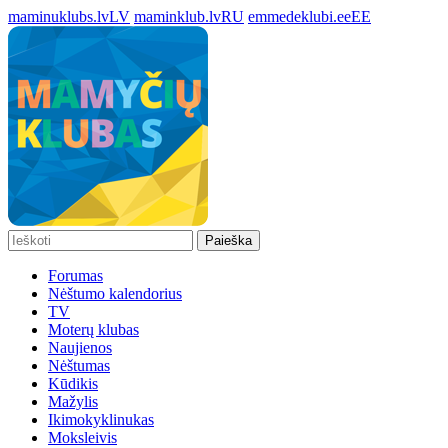
maminuklubs.lv
LV
maminklub.lv
RU
emmedeklubi.ee
EE
Paieška
Forumas
Nėštumo kalendorius
TV
Moterų klubas
Naujienos
Nėštumas
Kūdikis
Mažylis
Ikimokyklinukas
Moksleivis