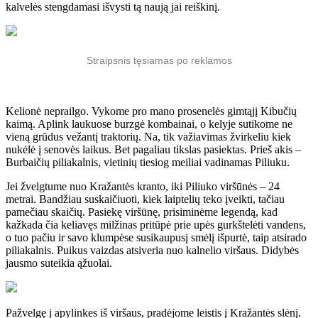
kalvelės stengdamasi išvysti tą naują jai reiškinį.
Straipsnis tęsiamas po reklamos
Kelionė neprailgo. Vykome pro mano prosenelės gimtąjį Kibučių
kaimą. Aplink laukuose burzgė kombainai, o kelyje sutikome ne
vieną grūdus vežantį traktorių. Na, tik važiavimas žvirkeliu kiek
nukėlė į senovės laikus. Bet pagaliau tikslas pasiektas. Prieš akis –
Burbaičių piliakalnis, vietinių tiesiog meiliai vadinamas Piliuku.
Jei žvelgtume nuo Kražantės kranto, iki Piliuko viršūnės – 24
metrai. Bandžiau suskaičiuoti, kiek laiptelių teko įveikti, tačiau
pamečiau skaičių. Pasiekę viršūnę, prisiminėme legendą, kad
kažkada čia keliavęs milžinas pritūpė prie upės gurkštelėti vandens,
o tuo pačiu ir savo klumpėse susikaupusį smėlį išpurtė, taip atsirado
piliakalnis. Puikus vaizdas atsiveria nuo kalnelio viršaus. Didybės
jausmo suteikia ąžuolai.
Pažvelgę į apylinkes iš viršaus, pradėjome leistis į Kražantės slėnį.