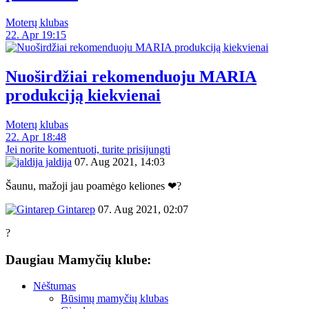
Moterų klubas
22. Apr 19:15
Nuoširdžiai rekomenduoju MARIA
produkciją kiekvienai
Moterų klubas
22. Apr 18:48
Jei norite komentuoti, turite prisijungti
jaldija
07. Aug 2021, 14:03
Šaunu, mažoji jau poamėgo keliones ❤?
Gintarep
07. Aug 2021, 02:07
?
Daugiau Mamyčių klube:
Nėštumas
Būsimų mamyčių klubas