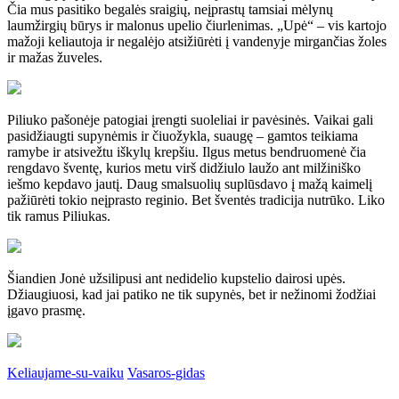
Čia mus pasitiko begalės sraigių, neįprastų tamsiai mėlynų
laumžirgių būrys ir malonus upelio čiurlenimas. „Upė“ – vis kartojo
mažoji keliautoja ir negalėjo atsižiūrėti į vandenyje mirgančias žoles
ir mažas žuveles.
Piliuko pašonėje patogiai įrengti suoleliai ir pavėsinės. Vaikai gali
pasidžiaugti supynėmis ir čiuožykla, suaugę – gamtos teikiama
ramybe ir atsivežtu iškylų krepšiu. Ilgus metus bendruomenė čia
rengdavo šventę, kurios metu virš didžiulo laužo ant milžiniško
iešmo kepdavo jautį. Daug smalsuolių suplūsdavo į mažą kaimelį
pažiūrėti tokio neįprasto reginio. Bet šventės tradicija nutrūko. Liko
tik ramus Piliukas.
Šiandien Jonė užsilipusi ant nedidelio kupstelio dairosi upės.
Džiaugiuosi, kad jai patiko ne tik supynės, bet ir nežinomi žodžiai
įgavo prasmę.
Keliaujame-su-vaiku
Vasaros-gidas