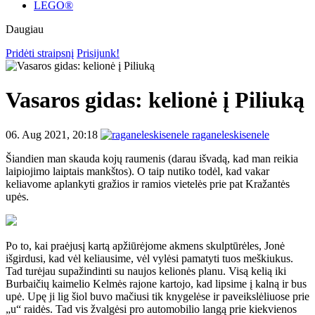
LEGO®
Daugiau
Pridėti straipsnį
Prisijunk!
Vasaros gidas: kelionė į Piliuką
06. Aug 2021, 20:18
raganeleskisenele
Šiandien man skauda kojų raumenis (darau išvadą, kad man reikia
laipiojimo laiptais mankštos). O taip nutiko todėl, kad vakar
keliavome aplankyti gražios ir ramios vietelės prie pat Kražantės
upės.
Po to, kai praėjusį kartą apžiūrėjome akmens skulptūrėles, Jonė
išgirdusi, kad vėl keliausime, vėl vylėsi pamatyti tuos meškiukus.
Tad turėjau supažindinti su naujos kelionės planu. Visą kelią iki
Burbaičių kaimelio Kelmės rajone kartojo, kad lipsime į kalną ir bus
upė. Upę ji lig šiol buvo mačiusi tik knygelėse ir paveikslėliuose prie
„u“ raidės. Tad vis žvalgėsi pro automobilio langą prie kiekvienos