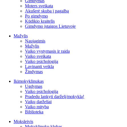
Gimdymas
Moters sveikata
Akušerė skuba į pagalbą
Po gimdymo
Kūdikio kraitelis
Gimdymo įstaigos Lietuvoje
Mažylis
Naujagimis
Mažylis
Vaiko vystymasis ir raida
Vaiko sveikata
Vaiko psichologija
Lavinanti veikla
Žindymas
Ikimokyklinukas
Ugdymas
Vaiko psichologija
Pradedu lankyti darželį/mokyklą!
Vaikų darželiai
Vaiko mityba
Biblioteka
Moksleivis
Mokyklinukų klubas