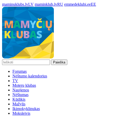
maminuklubs.lv
LV
maminklub.lv
RU
emmedeklubi.ee
EE
Paieška
Forumas
Nėštumo kalendorius
TV
Moterų klubas
Naujienos
Nėštumas
Kūdikis
Mažylis
Ikimokyklinukas
Moksleivis