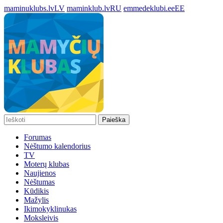
maminuklubs.lv
LV
maminklub.lv
RU
emmedeklubi.ee
EE
Paieška
Forumas
Nėštumo kalendorius
TV
Moterų klubas
Naujienos
Nėštumas
Kūdikis
Mažylis
Ikimokyklinukas
Moksleivis