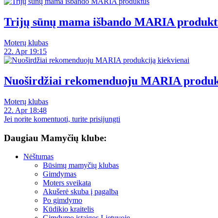
Trijų sūnų mama išbando MARIA produkt
Moterų klubas
22. Apr 19:15
Nuoširdžiai rekomenduoju MARIA produkc
Moterų klubas
22. Apr 18:48
Jei norite komentuoti, turite prisijungti
Daugiau Mamyčių klube:
Nėštumas
Būsimų mamyčių klubas
Gimdymas
Moters sveikata
Akušerė skuba į pagalbą
Po gimdymo
Kūdikio kraitelis
Gimdymo įstaigos Lietuvoje