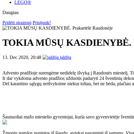
LEGO®
Daugiau
Pridėti straipsnį
Prisijunk!
TOKIA MŪSŲ KASDIENYBĖ. Pr
13. Dec 2020, 20:48
jaldija
Advento pradžioje surengėme nedidelę išvyką į Raudonės miestelį. Tiks
Ir dar vykdoma advento pradžios užduotis padaryti 24 šventinių dekora
Dėl karantino sąlygų neišvyksime niekur toliau, bet ne bėda, plačiau
Šaunuoliai mažo miestelio gyventojai, kuria savo gyvenvietėje šventinę
Žmonių statulos nupintos iš šiaudų, aviukai pagaminti iš samanų. Visa 