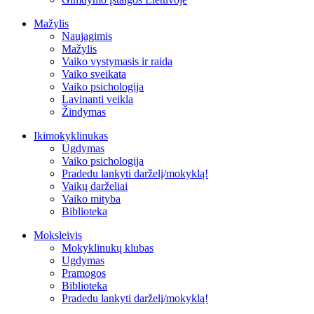
Mažylis
Naujagimis
Mažylis
Vaiko vystymasis ir raida
Vaiko sveikata
Vaiko psichologija
Lavinanti veikla
Žindymas
Ikimokyklinukas
Ugdymas
Vaiko psichologija
Pradedu lankyti darželį/mokyklą!
Vaikų darželiai
Vaiko mityba
Biblioteka
Moksleivis
Mokyklinukų klubas
Ugdymas
Pramogos
Biblioteka
Pradedu lankyti darželį/mokyklą!