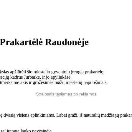
akartėlė Raudonėje
las apžiūrėti šio miestelio gyventojų įrengtą prakartelę.
cijų kadrus Jurbarke, ir jo apylinkėse.
 atmerksime akis ir grožėsimės mažų miestelių papuošimais.
Straipsnis tęsiamas po reklamos
 dvasią visiens aplinkiniams. Labai graži, iš natūralių medžiagų prakar
tai įrengta lauko pavėsinėje.