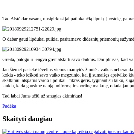
Tad Aistė dar vasarą, nusipirkusi jai patinkančią lipnią juostelę, papraš
O dabar gauti lipdukai puikiai pasitarnavo didesnių priemonių sužym
Greita, patogu ir lengva greit atskirti savo daiktus. Dar pliusas, kad 
Jau šiemet pasiekė tėvelius vienos mamytės žinutė - vaikas neberanda 
kokia - teko ieškoti savo vaiko megztinio, kai jį sumaišęs apsivilko k
skalbimui atsparūs vardo lipdukai - tikras gėris, lyginant su laiku, sug
laukia, kada gausime naują uniformą ir sportinę maikutę, o tada jau pu
Tad labai Jums ačiū už smagias akimirkas!
Padėka
Skaityti daugiau