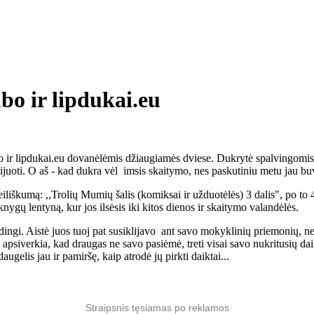
bo ir lipdukai.eu
 ir lipdukai.eu dovanėlėmis džiaugiamės dviese. Dukrytė spalvingomis
juoti. O aš - kad dukra vėl imsis skaitymo, nes paskutiniu metu jau buvo
iliškumą: ,,Trolių Mumių šalis (komiksai ir užduotėlės) 3 dalis", po to 4
ygų lentyną, kur jos ilsėsis iki kitos dienos ir skaitymo valandėlės.
ngi. Aistė juos tuoj pat susiklijavo ant savo mokyklinių priemonių, nes 
i apsiverkia, kad draugas ne savo pasiėmė, treti visai savo nukritusių da
ugelis jau ir pamiršę, kaip atrodė jų pirkti daiktai...
Straipsnis tęsiamas po reklamos