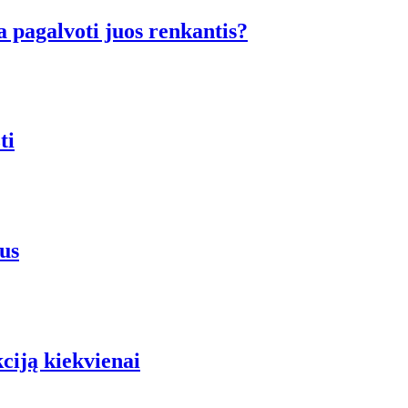
a pagalvoti juos renkantis?
ti
us
iją kiekvienai