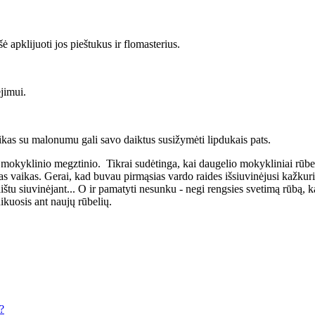
ė apklijuoti jos pieštukus ir flomasterius.
ėjimui.
vaikas su malonumu gali savo daiktus susižymėti lipdukais pats.
mokyklinio megztinio. Tikrai sudėtinga, kai daugelio mokykliniai rūbel
itas vaikas. Gerai, kad buvau pirmąsias vardo raides išsiuvinėjusi kažku
aištu siuvinėjant... O ir pamatyti nesunku - negi rengsies svetimą rūbą, k
ikuosis ant naujų rūbelių.