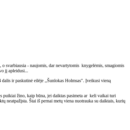
, o svarbiausia - naujomis, dar nevartytomis knygelėmis, smagiomis
 jį apleidusi...
 dalis ir paskutinė eilėje ,,Šunlokas Holmsas". Įveikusi vieną
puikiai žino, kaip būna, jei daiktas pasimeta ar keli vaikai turi
iktų neatpažįsta. Štai iš pernai metų viena nuotrauka su daiktais, kurių