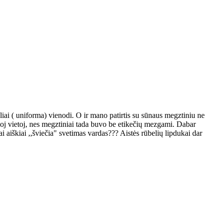
iai ( uniforma) vienodi. O ir mano patirtis su sūnaus megztiniu ne
rioj vietoj, nes megztiniai tada buvo be etikečių mezgami. Dabar
ai aiškiai ,,šviečia" svetimas vardas??? Aistės rūbelių lipdukai dar