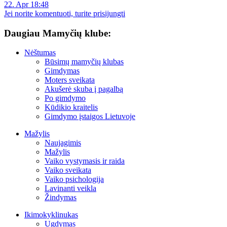
22. Apr 18:48
Jei norite komentuoti, turite prisijungti
Daugiau Mamyčių klube:
Nėštumas
Būsimų mamyčių klubas
Gimdymas
Moters sveikata
Akušerė skuba į pagalbą
Po gimdymo
Kūdikio kraitelis
Gimdymo įstaigos Lietuvoje
Mažylis
Naujagimis
Mažylis
Vaiko vystymasis ir raida
Vaiko sveikata
Vaiko psichologija
Lavinanti veikla
Žindymas
Ikimokyklinukas
Ugdymas