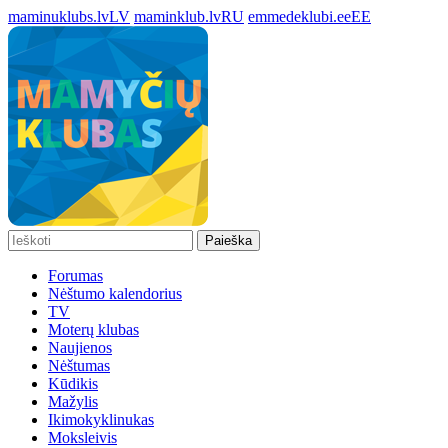
maminuklubs.lv
LV
maminklub.lv
RU
emmedeklubi.ee
EE
Paieška
Forumas
Nėštumo kalendorius
TV
Moterų klubas
Naujienos
Nėštumas
Kūdikis
Mažylis
Ikimokyklinukas
Moksleivis