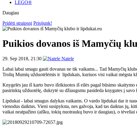
LEGO®
Daugiau
Pridėti straipsnį
Prisijunk!
Puikios dovanos iš Mamyčių klu
29. Sep 2018, 21:30
Natele
Labai labai smagu gauti dovanas ne tik vaikams... Tad Mamyčių klubo
Trolių Mumių užduotėlėmis ir lipdukais, kuriuos visi vaikai mėgsta kli
Knygelės jau iš karto buvo išrikiuotos iš eilės pagal būsimo skaitymo e
pasirinktą užduotėlę, dukrytė su džiaugsmu pasideda knygutes į savo kn
Lipdukai - labai smagus dalykas vaikams. O vardo lipdukai dar ir naudi
vienodus daiktus. Vieni susipyksta, nes galvoja, kad tas daiktas jų, kit
vaikai neatpažino (aišku, tokių nuotraukų buvo ir daugiau), o tėveliai da