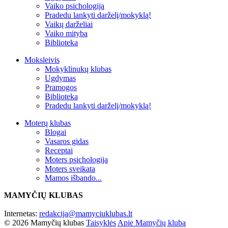
Vaiko psichologija
Pradedu lankyti darželį/mokyklą!
Vaikų darželiai
Vaiko mityba
Biblioteka
Moksleivis
Mokyklinukų klubas
Ugdymas
Pramogos
Biblioteka
Pradedu lankyti darželį/mokyklą!
Moterų klubas
Blogai
Vasaros gidas
Receptai
Moters psichologija
Moters sveikata
Mamos išbando...
MAMYČIŲ KLUBAS
Internetas:
redakcija@mamyciuklubas.lt
© 2026 Mamyčių klubas
Taisyklės
Apie Mamyčių klubą