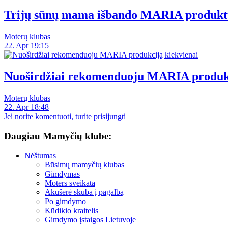
Trijų sūnų mama išbando MARIA produkt
Moterų klubas
22. Apr 19:15
Nuoširdžiai rekomenduoju MARIA produkc
Moterų klubas
22. Apr 18:48
Jei norite komentuoti, turite prisijungti
Daugiau Mamyčių klube:
Nėštumas
Būsimų mamyčių klubas
Gimdymas
Moters sveikata
Akušerė skuba į pagalbą
Po gimdymo
Kūdikio kraitelis
Gimdymo įstaigos Lietuvoje