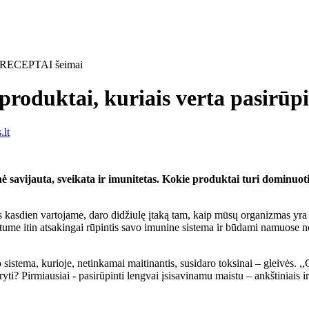
produktai, kuriais verta pasir
lt
ė savijauta, sveikata ir imunitetas. Kokie produktai turi dominu
s kasdien vartojame, daro didžiulę įtaką tam, kaip mūsų organizmas yra 
ume itin atsakingai rūpintis savo imunine sistema ir būdami namuose ne 
 sistema, kurioje, netinkamai maitinantis, susidaro toksinai – gleivės. 
ti? Pirmiausiai - pasirūpinti lengvai įsisavinamu maistu – ankštiniais i