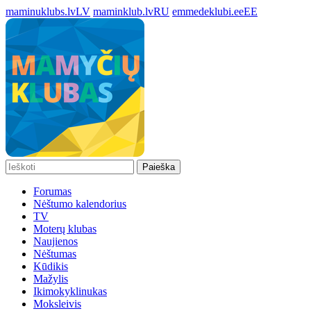
maminuklubs.lv
LV
maminklub.lv
RU
emmedeklubi.ee
EE
Paieška
Forumas
Nėštumo kalendorius
TV
Moterų klubas
Naujienos
Nėštumas
Kūdikis
Mažylis
Ikimokyklinukas
Moksleivis