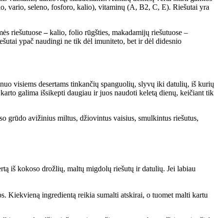
, vario, seleno, fosforo, kalio), vitaminų (A, B2, C, E). Riešutai yra
emės riešutuose
–
kalio, folio rūgšties, makadamijų riešutuose –
šutai ypač naudingi ne tik dėl imuniteto, bet ir dėl didesnio
 nuo visiems desertams tinkančių spanguolių, slyvų iki datulių, iš kurių
arto galima išsikepti daugiau ir juos naudoti keletą dienų, keičiant tik
so grūdo avižinius miltus, džiovintus vaisius, smulkintus riešutus,
tą iš kokoso drožlių, maltų migdolų riešutų ir datulių. Jei labiau
s. Kiekvieną ingredientą reikia sumalti atskirai, o tuomet malti kartu