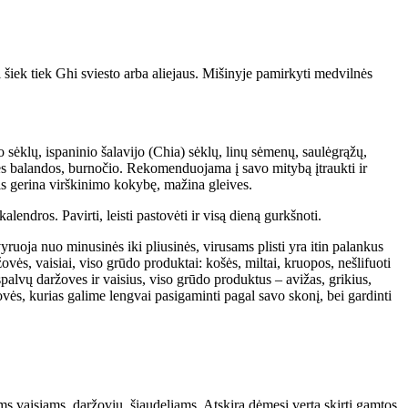
 šiek tiek Ghi sviesto arba aliejaus. Mišinyje pamirkyti medvilnės
o sėklų, ispaninio šalavijo (Chia) sėklų, linų sėmenų, saulėgrąžų,
inės balandos, burnočio. Rekomenduojama į savo mitybą įtraukti ir
uris gerina virškinimo kokybę, mažina gleives.
endros. Pavirti, leisti pastovėti ir visą dieną gurkšnoti.
yruoja nuo minusinės iki pliusinės, virusams plisti yra itin palankus
ovės, vaisiai, viso grūdo produktai: košės, miltai, kruopos, nešlifuoti
ų spalvų daržoves ir vaisius, viso grūdo produktus – avižas, grikius,
ovės, kurias galime lengvai pasigaminti pagal savo skonį, bei gardinti
ems vaisiams, daržovių, šiaudeliams. Atskirą dėmesį verta skirti gamtos