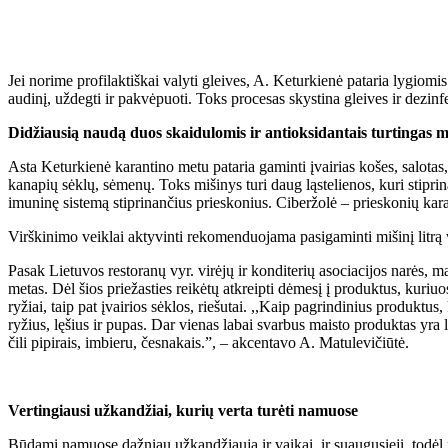
Jei norime profilaktiškai valyti gleives, A. Keturkienė pataria lygiom
audinį, uždegti ir pakvėpuoti. Toks procesas skystina gleives ir dezinf
Didžiausią naudą duos skaidulomis ir antioksidantais turtingas m
Asta Keturkienė karantino metu pataria gaminti įvairias košes, salotas,
kanapių sėklų, sėmenų. Toks mišinys turi daug ląstelienos, kuri stipri
imuninę sistemą stiprinančius prieskonius. Ciberžolė – prieskonių karal
Virškinimo veiklai aktyvinti rekomenduojama pasigaminti mišinį litrą va
Pasak Lietuvos restoranų vyr. virėjų ir konditerių asociacijos narės, m
metas. Dėl šios priežasties reikėtų atkreipti dėmesį į produktus, kuriuo
ryžiai, taip pat įvairios sėklos, riešutai. ,,Kaip pagrindinius produktus
ryžius, lęšius ir pupas. Dar vienas labai svarbus maisto produktas yra 
čili pipirais, imbieru, česnakais.”, – akcentavo A. Matulevičiūtė.
Vertingiausi užkandžiai, kurių verta turėti namuose
Būdami namuose dažniau užkandžiauja ir vaikai, ir suaugusieji, todėl p