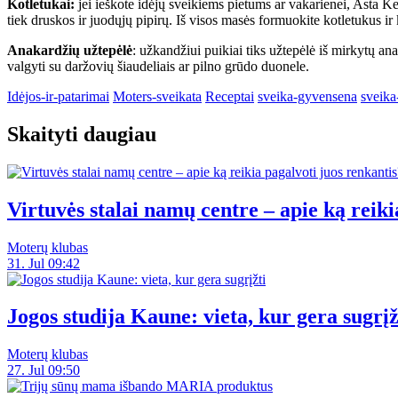
Kotletukai:
jei ieškote idėjų sveikiems pietums ar vakarienei, Asta Ke
tiek druskos ir juodųjų pipirų. Iš visos masės formuokite kotletukus ir k
Anakardžių užtepėlė
: užkandžiui puikiai tiks užtepėlė iš mirkytų an
valgyti su daržovių šiaudeliais ar pilno grūdo duonele.
Idėjos-ir-patarimai
Moters-sveikata
Receptai
sveika-gyvensena
sveika
Skaityti daugiau
Virtuvės stalai namų centre – apie ką reiki
Moterų klubas
31. Jul 09:42
Jogos studija Kaune: vieta, kur gera sugrįž
Moterų klubas
27. Jul 09:50