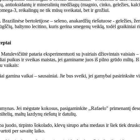
, antioksidantų ir mineralinių medžiagų (magnio, cinko, geležies, kalcio
 omega-3, reikalingų ne tik mūsų sveikatai, bet ir grožiui.
 Brazilinėse bertoletijose – seleno, anakardžių riešutuose - geležies, ž
ščių, baltymo lecitino, kuris gerina smegenų veiklą, todėl graikiniai rie
ceptai
atulevičiūtė pataria eksperimentuoti su įvairiais džiovintais vaisiais –
i puikus ir sveikas maistas, jei gaminame juos iš pilno grūdo miltų. Iš k
su vaikais:
 gamina vaikai – sausainiai. Jie bus sveiki, jei gamybai pasirinksite vi
numynas. Jei mėgstate kokosus, pasigaminkite ,,Rafaelo" primenantį deser
ltelių, maltų lazdynų riešutų ir datulių.
ba juodo, tirpinto šokolado, klevų sirupo arba medaus ir šiek tiek drusko
artoti per savaitę laiko.