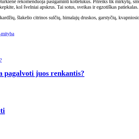
turkienė rekomenduoja pasigaminti kotletukus. Prireiks tik mirkytų, smul
epkite, kol švelniai apskrus. Tai sotus, sveikas ir egzotiškas patiekalas.
akardžių, šlakelio citrinos sulčių, himalajų druskos, garstyčių, kvapnios
-mityba
a pagalvoti juos renkantis?
ti