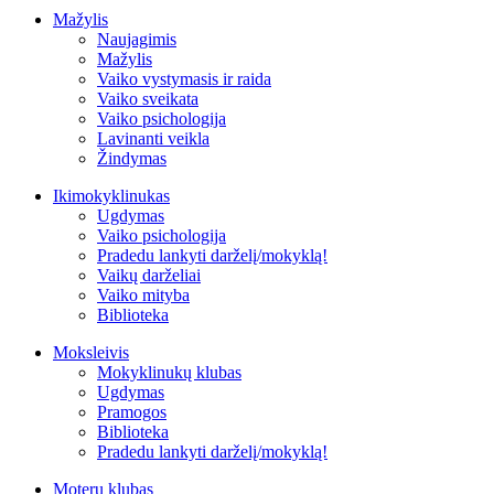
Mažylis
Naujagimis
Mažylis
Vaiko vystymasis ir raida
Vaiko sveikata
Vaiko psichologija
Lavinanti veikla
Žindymas
Ikimokyklinukas
Ugdymas
Vaiko psichologija
Pradedu lankyti darželį/mokyklą!
Vaikų darželiai
Vaiko mityba
Biblioteka
Moksleivis
Mokyklinukų klubas
Ugdymas
Pramogos
Biblioteka
Pradedu lankyti darželį/mokyklą!
Moterų klubas