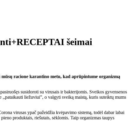
ūpinti+RECEPTAI šeimai
oti mūsų racione karantino metu, kad aprūpintume organizmą
pasiruošęs susidoroti su virusais ir bakterijomis. Sveikos gyvensenos
,,pataikauti liežuviui”, o valgyti sveiką maistą, kuris suteiktų mums
,,Corona virusas ypač pažeidžia kvėpavimo sistemą, todėl dabar labai
r pieno produktais, riešutais, sėklomis. Taip organizmas taupys