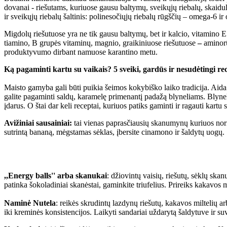
dovanai - riešutams, kuriuose gausu baltymų, sveikųjų riebalų, skaidulų
ir sveikųjų riebalų šaltinis: polinesočiųjų riebalų rūgščių – omega-6 ir
Migdolų riešutuose yra ne tik gausu baltymų, bet ir kalcio, vitamino E.
tiamino, B grupės vitaminų, magnio, graikiniuose riešutuose
–
aminorūg
produktyvumo dirbant namuose karantino metu.
Ką pagaminti kartu su vaikais? 5 sveiki, gardūs ir nesudėtingi re
Maisto gamyba gali būti puikia šeimos kokybiško laiko tradicija. Aida M
galite pagaminti saldų, karamelę primenantį padažą blyneliams. Blynelia
įdarus. O štai dar keli receptai, kuriuos patiks gaminti ir ragauti kartu 
Avižiniai sausainiai:
tai vienas paprasčiausių skanumynų kuriuos noriai
sutrintą bananą, mėgstamas sėklas, įbersite cinamono ir šaldytų uogų.
,,Energy balls'' arba skanukai
: džiovintų vaisių, riešutų, sėklų ska
patinka šokoladiniai skanėstai, gaminkite triufelius. Prireiks kakavos mi
Naminė Nutela
: reikės skrudintų lazdynų riešutų, kakavos miltelių ar
iki kreminės konsistencijos. Laikyti sandariai uždarytą šaldytuve ir suv