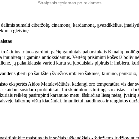
Straipsnis tęsiamas po reklamos
is dalimis sumalti ciberžolę, cinamoną, kardamoną, gvazdikėlius, įmaišyti
ekuoja gleivinę.
aistas
 troškinius ir juos gardinti pačių gamintais pabarstukais iš maltų moliūg
na imunitetą ir gamina antioksidantus. Vertėtų prisiminti košes iš boliv
ienė, ją palankiausia vartoti kartu su juodaisiais pipirais ir imbieru, k
ndens įberti po šaukštelį šviežios imbiero šaknies, kumino, pankolio, kal
aisto ekspertės Aidos Matulevičiūtės, kadangi oro temperatūra vis dar sv
s skaidant susidaro probiotikai. Tai skaidulomis turtingas maistas – darž
, kuriais reikėtų pasirūpinti karantino metu, išskirčiau liesą mėsą, įvairi
laisvėje laikomų vištų kiaušiniai. Imunitetui naudingos ir raugintos darž
asirūpinkite maistingais ir sočiais užkandžiais - šviežiems ir džiovinti