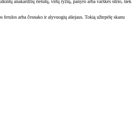
kintų anakardžių riešutų, virtų ryžių, panyro arba varškės sūrio, šiek
ios ferulos arba česnako ir alyvuogių aliejaus. Tokią užtepėlę skanu