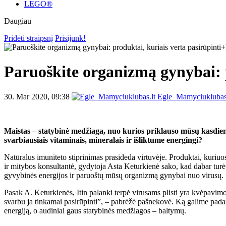
LEGO®
Daugiau
Pridėti straipsnį
Prisijunk!
Paruoškite organizmą gynybai: 
30. Mar 2020, 09:38
Egle_Mamyciuklubas.
Maistas
–
statybinė medžiaga, nuo kurios priklauso mūsų kasdien
svarbiausiais vitaminais, mineralais ir išliktume energingi?
Natūralus imuniteto stiprinimas prasideda virtuvėje. Produktai, kuriuo
ir mitybos konsultantė, gydytoja Asta Keturkienė sako, kad dabar turėt
gyvybinės energijos ir paruoštų mūsų organizmą gynybai nuo virusų.
Pasak A. Keturkienės, Itin palanki terpė virusams plisti yra kvėpavimo
svarbu ja tinkamai pasirūpinti”, – pabrėžė pašnekovė. Ką galime padary
energiją, o audiniai gaus statybinės medžiagos – baltymų.