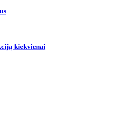
us
iją kiekvienai