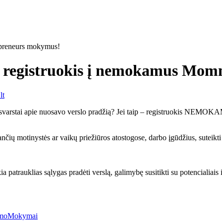
s - registruokis į nemokamus M
lt
al svarstai apie nuosavo verslo pradžią? Jei taip – registruokis NEM
ių motinystės ar vaikų priežiūros atostogose, darbo įgūdžius, suteikti
ia patrauklias sąlygas pradėti verslą, galimybę susitikti su potencialiai
slumoMokymai