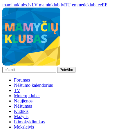
maminuklubs.lv
LV
maminklub.lv
RU
emmedeklubi.ee
EE
Paieška
Forumas
Nėštumo kalendorius
TV
Moterų klubas
Naujienos
Nėštumas
Kūdikis
Mažylis
Ikimokyklinukas
Moksleivis