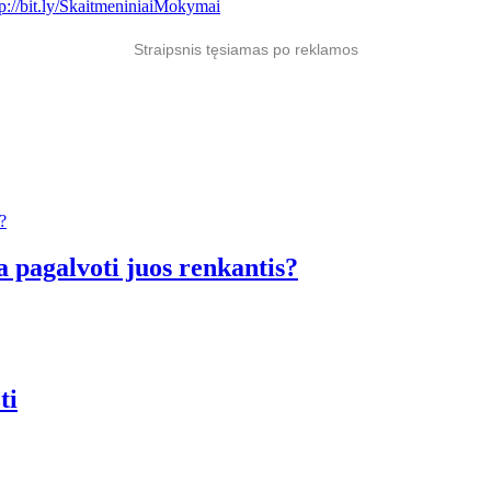
tp://bit.ly/SkaitmeniniaiMokymai
Straipsnis tęsiamas po reklamos
a pagalvoti juos renkantis?
ti