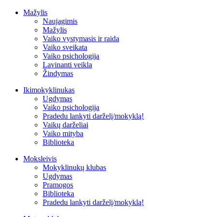
Mažylis
Naujagimis
Mažylis
Vaiko vystymasis ir raida
Vaiko sveikata
Vaiko psichologija
Lavinanti veikla
Žindymas
Ikimokyklinukas
Ugdymas
Vaiko psichologija
Pradedu lankyti darželį/mokyklą!
Vaikų darželiai
Vaiko mityba
Biblioteka
Moksleivis
Mokyklinukų klubas
Ugdymas
Pramogos
Biblioteka
Pradedu lankyti darželį/mokyklą!