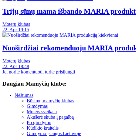
Trijų sūnų mama išbando MARIA produkt
Moterų klubas
22. Apr 19:15
Nuoširdžiai rekomenduoju MARIA produkc
Moterų klubas
22. Apr 18:48
Jei norite komentuoti, turite prisijungti
Daugiau Mamyčių klube:
Nėštumas
Būsimų mamyčių klubas
Gimdymas
Moters sveikata
Akušerė skuba į pagalbą
Po gimdymo
Kūdikio kraitelis
Gimdymo įstaigos Lietuvoje