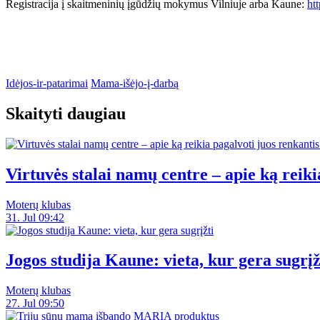
Registracija į skaitmeninių įgūdžių mokymus Vilniuje arba Kaune:
ht
Idėjos-ir-patarimai
Mama-išėjo-į-darbą
Skaityti daugiau
Virtuvės stalai namų centre – apie ką reiki
Moterų klubas
31. Jul 09:42
Jogos studija Kaune: vieta, kur gera sugrįž
Moterų klubas
27. Jul 09:50