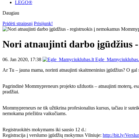
LEGO®
Daugiau
Pridėti straipsnį
Prisijunk!
Nori atnaujinti darbo įgūdžiu
06. Jan 2020, 17:38
Egle_Mamyciuklubas.
Ar Tu – jauna mama, norinti atnaujinti skaitmeninius įgūdžius? O g
Pagrindinė Mommypreneurs projekto užduotis – atnaujinti moterų, esanč
pradžiai.
Mommypreneurs ne tik užtikrina profesionalius kursus, tačiau ir suteik
nemokama priežiūra vaikučiams.
Registruokitės mokymams iki sausio 12 d.:
Registracija į verslumo įgūdžių mokymus Vilniuje:
http://bit.ly/Ver