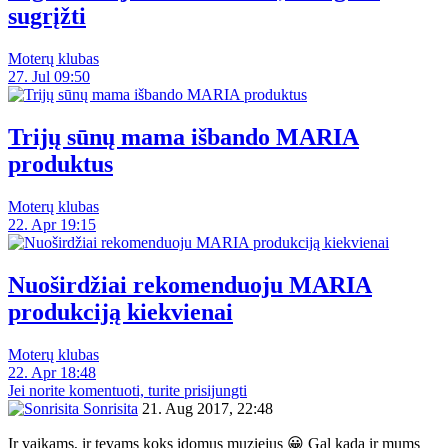
sugrįžti
Moterų klubas
27. Jul 09:50
Trijų sūnų mama išbando MARIA
produktus
Moterų klubas
22. Apr 19:15
Nuoširdžiai rekomenduoju MARIA
produkciją kiekvienai
Moterų klubas
22. Apr 18:48
Jei norite komentuoti, turite prisijungti
Sonrisita
21. Aug 2017, 22:48
Ir vaikams, ir tevams koks idomus muziejus 😀 Gal kada ir mums