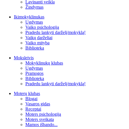
Lavinanti veikla
Žindymas
Ikimokyklinukas
Ugdymas
Vaiko psichologija
Pradedu lankyti darželį/mokyklą!
Vaikų darželiai
Vaiko mityba
Biblioteka
Moksleivis
Mokyklinukų klubas
Ugdymas
Pramogos
Biblioteka
Pradedu lankyti darželį/mokyklą!
Moterų klubas
Blogai
Vasaros gidas
Receptai
Moters psichologija
Moters sveikata
Mamos išbando...