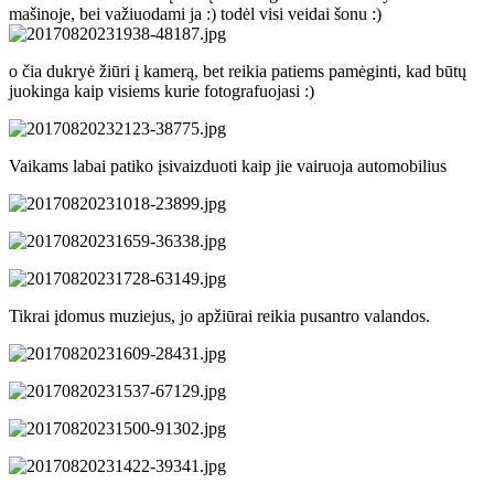
mašinoje, bei važiuodami ja :) todėl visi veidai šonu :)
o čia dukryė žiūri į kamerą, bet reikia patiems pamėginti, kad būtų
juokinga kaip visiems kurie fotografuojasi :)
Vaikams labai patiko įsivaizduoti kaip jie vairuoja automobilius
Tikrai įdomus muziejus, jo apžiūrai reikia pusantro valandos.