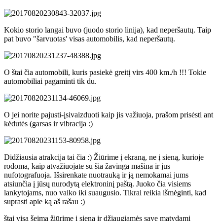
Kokio storio langai buvo (juodo storio linija), kad neperšautų. Taip
pat buvo "šarvuotas' visas automobilis, kad neperšautų.
O štai čia automobili, kuris pasiekė greitį virs 400 km./h !!! Tokie
automobiliai pagaminti tik du.
O jei norite pajusti-įsivaizduoti kaip jis važiuoja, prašom prisėsti ant
kėdutės (garsas ir vibracija :)
Didžiausia atrakcija tai čia :) Žiūrime į ekraną, ne į sieną, kurioje
rodoma, kaip atvažiuojate su šia žavinga mašina ir jus
nufotografuoja. Išsirenkate nuotrauką ir ją nemokamai jums
atsiunčia į jūsų nurodytą elektroninį paštą. Juoko čia visiems
lankytojams, nuo vaiko iki suaugusio. Tikrai reikia išmėginti, kad
suprasti apie ką aš rašau :)
štai visa šeima žiūrime į sieną ir džiaugiamės save matydami