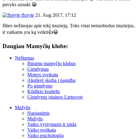
pavyks uzsukt 😀
floryte
21. Aug 2017, 17:12
Išties nežinojau apie tokį muziejų. Toks visai nenuobodus muziejus,
ir vaikams yra ką veikti👍😀
Daugiau Mamyčių klube:
Nėštumas
Būsimų mamyčių klubas
Gimdymas
Moters sveikata
Akušerė skuba į pagalbą
Po gimdymo
Kūdikio kraitelis
Gimdymo įstaigos Lietuvoje
Mažylis
Naujagimis
Mažylis
Vaiko vystymasis ir raida
Vaiko sveikata
Vaiko psichologija