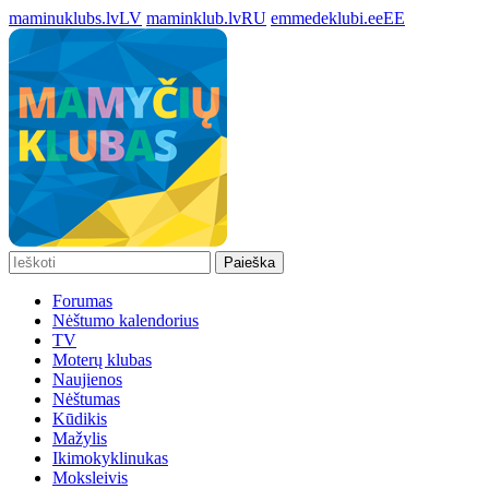
maminuklubs.lv
LV
maminklub.lv
RU
emmedeklubi.ee
EE
Paieška
Forumas
Nėštumo kalendorius
TV
Moterų klubas
Naujienos
Nėštumas
Kūdikis
Mažylis
Ikimokyklinukas
Moksleivis