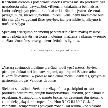
Karštomis dienomis potencialiai didelės rizikos maisto produktai yra
neapdorota mėsa, pavyzdžiui, vištiena ir kalakutiena bei maistas,
kurio sudėtyje yra pieno produktai ar kiaušiniai – įvairūs desertai,
pyragai, sūris, mėsos vyniotiniai, picos. Keliaudami turėtumėte būti
itin atsargūs valgydami jūros gėrybes, tad įvertinkite jų laikymo ir
ruošimo sąlygas.
Specialių atsargumo priemonių perkant ir ruošiant maistą vasaros
metu reikėtų laikytis nėščioms moterims, mažiems vaikams, vyresnio
amžiaus žmonėms ar sergantiems lėtinėmis ligomis.
Straipsnis tęsiamas po reklamos
,,Vasarą apsinuodyti galime greičiau, todėl ypač mėsos, žuvies,
pieno produktai turi būti suvartojami, apdorojami iš karto arba
laikomi šaldytuve”, – pabrėžė medicinos mokslų daktaras, gydytojas
gastroenterologas Vaidotas Urbonas.
Siekiant sumažinti užteršimo riziką, būtina pasirūpinti maisto
produktų perdirbimu, saugiu transportavimu, laikymu, paruošimu ir
patiekimu. Apsinuodijimo maistu bakterijos dauginasi itin greitai, o
tam didelę įtaką daro temperatūra. Nuo 5 ° C iki 60 ° C skalė
vadinama „temperatūros pavojaus zona“. Tai reiškia, kad siekiant