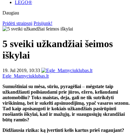
LEGO®
Daugiau
Pridėti straipsnį
Prisijunk!
5 sveiki užkandžiai šeimos
iškylai
19. Jul 2019, 10:33
Egle_Mamyciuklubas.lt
Sumuštiniai su mėsa, sūriu, pyragėliai
–
mėgstate taip
užkandžiauti poilsiaudami prie jūros, ežero, keliaudami
automobiliu? Toks maistas, deja, gali ne tik sutrikdyti
virškinimą, bet ir sukelti apsinuodijimą, ypač vasaros sezonu.
Tad kaip apsisaugoti ir kokiais užkandžiais pasirūpinti
ruošiantis iškylai, kad ir mažųjų, ir suaugusiųjų skrandžiai
būtų ramūs?
Didžiausia rizika: ką įvertinti kelis kartus prieš ragaujant?