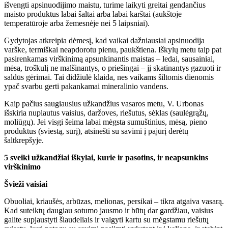
išvengti apsinuodijimo maistu, turime laikyti greitai gendančius
maisto produktus labai šaltai arba labai karštai (aukštoje
temperatūroje arba žemesnėje nei 5 laipsniai).
Gydytojas atkreipia dėmesį, kad vaikai dažniausiai apsinuodija
varške, termiškai neapdorotu pienu, paukštiena. Iškylų metu taip pat
pasirenkamas virškinimą apsunkinantis maistas – ledai, sausainiai,
mėsa, troškulį ne malšinantys, o priešingai – jį skatinantys gazuoti ir
saldūs gėrimai. Tai didžiulė klaida, nes vaikams šiltomis dienomis
ypač svarbu gerti pakankamai mineralinio vandens.
Kaip pačius saugiausius užkandžius vasaros metu, V. Urbonas
išskiria nuplautus vaisius, daržoves, riešutus, sėklas (saulėgrąžų,
moliūgų). Jei visgi šeima labai mėgsta sumuštinius, mėsą, pieno
produktus (sviestą, sūrį), atsinešti su savimi į pajūrį derėtų
šaltkrepšyje.
5 sveiki užkandžiai iškylai, kurie ir pasotins, ir neapsunkins
virškinimo
Švieži vaisiai
Obuoliai, kriaušės, arbūzas, melionas, persikai – tikra atgaiva vasarą.
Kad suteiktų daugiau sotumo jausmo ir būtų dar gardžiau, vaisius
galite supjaustyti šiaudeliais ir valgyti kartu su mėgstamu riešutų