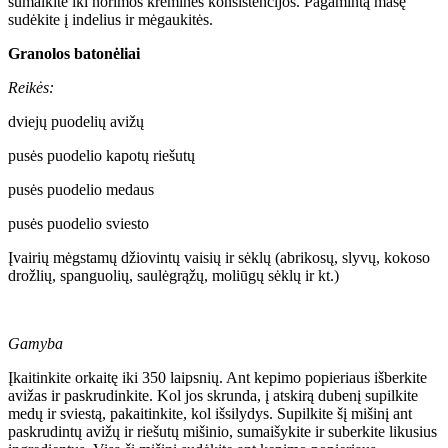
sumalkite iki norimos kreminės konsistencijos. Pagamintą masę
sudėkite į indelius ir mėgaukitės.
Granolos batonėliai
Reikės:
dviejų puodelių avižų
pusės puodelio kapotų riešutų
pusės puodelio medaus
pusės puodelio sviesto
Įvairių mėgstamų džiovintų vaisių ir sėklų (abrikosų, slyvų, kokoso
drožlių, spanguolių, saulėgrąžų, moliūgų sėklų ir kt.)
Gamyba
Įkaitinkite orkaitę iki 350 laipsnių. Ant kepimo popieriaus išberkite
avižas ir paskrudinkite. Kol jos skrunda, į atskirą dubenį supilkite
medų ir sviestą, pakaitinkite, kol išsilydys. Supilkite šį mišinį ant
paskrudintų avižų ir riešutų mišinio, sumaišykite ir suberkite likusius