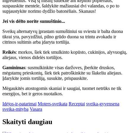
ingredientus. Visą šį mišinį sudėkite ant kepimo popieriaus,
suspauskite mentele, šaldykite mažiausiai dvi valandas, o po to
supjaustykite norimo dydžio batonėliais. Skanaus!
Jei vis dėlto norite sumuštinio...
Sveikų alternatyvų įprastam sumuštiniui su sviestu ir balta duona
tikrai yra, pavyzdžiui, pilno grūdo duona su trintu avokadu ir
citrinos sultimis arba įdaryta tortilija.
Reikės
: morkos, šiek tiek smulkinto kopūsto, cukinijos, alyvuogių,
aliejaus, vienos didelės tortilijos.
Gaminimas
: susmulkinkite visas daržoves, įberkite druskos,
mėgstamų prieskonių, šiek tiek patroškinkite su šlakeliu aliejaus.
Įdarykite jomis tortiliją, susukite, prispauskite.
Mėgaukitės atostogomis skaniai ir saugiai, tuomet netrūks ne tik
energijos, bet ir geros nuotaikos.
Idėjos-ir-patarimai
Moters-sveikata
Receptai
sveika-gyvensena
sveika-mityba
Vasara
Skaityti daugiau