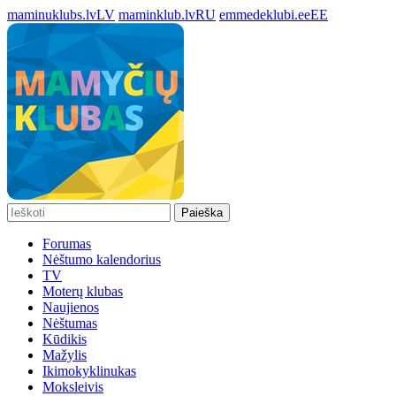
maminuklubs.lv
LV
maminklub.lv
RU
emmedeklubi.ee
EE
Paieška
Forumas
Nėštumo kalendorius
TV
Moterų klubas
Naujienos
Nėštumas
Kūdikis
Mažylis
Ikimokyklinukas
Moksleivis