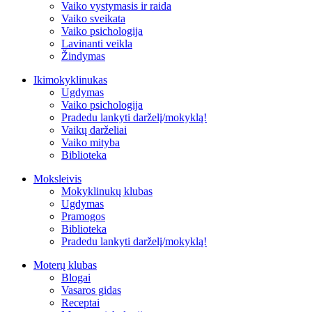
Vaiko vystymasis ir raida
Vaiko sveikata
Vaiko psichologija
Lavinanti veikla
Žindymas
Ikimokyklinukas
Ugdymas
Vaiko psichologija
Pradedu lankyti darželį/mokyklą!
Vaikų darželiai
Vaiko mityba
Biblioteka
Moksleivis
Mokyklinukų klubas
Ugdymas
Pramogos
Biblioteka
Pradedu lankyti darželį/mokyklą!
Moterų klubas
Blogai
Vasaros gidas
Receptai