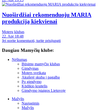
Nuoširdžiai rekomenduoju MARIA
produkciją kiekvienai
Moterų klubas
22. Apr 18:48
Jei norite komentuoti, turite prisijungti
Daugiau Mamyčių klube:
Nėštumas
Būsimų mamyčių klubas
Gimdymas
Moters sveikata
Akušerė skuba į pagalbą
Po gimdymo
Kūdikio kraitelis
Gimdymo įstaigos Lietuvoje
Mažylis
Naujagimis
Mažylis