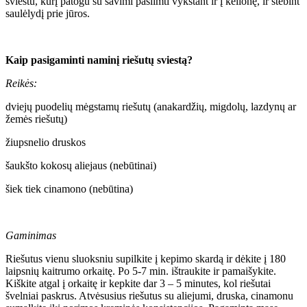
sviestu, kurį patogu su savimi pasiimti vykstant ir į kelionę, ir stebint
saulėlydį prie jūros.
Kaip pasigaminti naminį riešutų sviestą?
Reikės:
dviejų puodelių mėgstamų riešutų (anakardžių, migdolų, lazdynų ar
žemės riešutų)
žiupsnelio druskos
šaukšto kokosų aliejaus (nebūtinai)
šiek tiek cinamono (nebūtina)
Gaminimas
Riešutus vienu sluoksniu supilkite į kepimo skardą ir dėkite į 180
laipsnių kaitrumo orkaitę. Po 5-7 min. ištraukite ir pamaišykite.
Kiškite atgal į orkaitę ir kepkite dar 3 – 5 minutes, kol riešutai
švelniai paskrus. Atvėsusius riešutus su aliejumi, druska, cinamonu