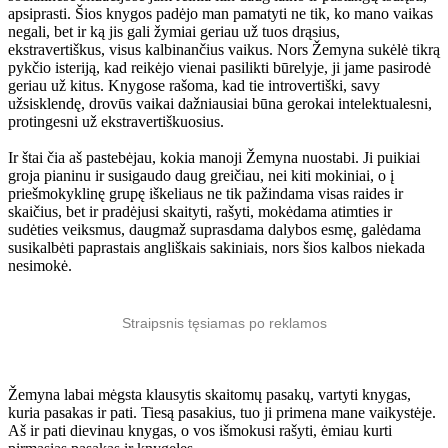
apsiprasti. Šios knygos padėjo man pamatyti ne tik, ko mano vaikas
negali, bet ir ką jis gali žymiai geriau už tuos drąsius,
ekstravertiškus, visus kalbinančius vaikus. Nors Žemyna sukėlė tikrą
pykčio isteriją, kad reikėjo vienai pasilikti būrelyje, ji jame pasirodė
geriau už kitus. Knygose rašoma, kad tie introvertiški, savy
užsisklendę, drovūs vaikai dažniausiai būna gerokai intelektualesni,
protingesni už ekstravertiškuosius.
Ir štai čia aš pastebėjau, kokia manoji Žemyna nuostabi. Ji puikiai
groja pianinu ir susigaudo daug greičiau, nei kiti mokiniai, o į
priešmokyklinę grupę iškeliaus ne tik pažindama visas raides ir
skaičius, bet ir pradėjusi skaityti, rašyti, mokėdama atimties ir
sudėties veiksmus, daugmaž suprasdama dalybos esmę, galėdama
susikalbėti paprastais angliškais sakiniais, nors šios kalbos niekada
nesimokė.
Straipsnis tęsiamas po reklamos
Žemyna labai mėgsta klausytis skaitomų pasakų, vartyti knygas,
kuria pasakas ir pati. Tiesą pasakius, tuo ji primena mane vaikystėje.
Aš ir pati dievinau knygas, o vos išmokusi rašyti, ėmiau kurti