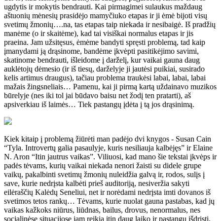
ugdytis ir mokytis bendrauti. Kai pirmagimei sulaukus maždaug
aštuonių mėnesių prasidėjo mamyčiuko etapas ir ji ėmė bijoti visų
svetimų žmonių….na, tas etapas taip niekada ir nesibaigė. Iš pradžių
manėme (o ir skaitėme), kad tai visiškai normalus etapas ir jis
praeina. Jam užsitęsus, ėmėme bandyti spręsti problemą, tad kaip
įmanydami ją drąsinome, bandėme įkvėpti pasitikėjimo savimi,
skatinome bendrauti, išleidome į darželį, kur vaikai gauna daug
auklėtojų dėmesio (ir iš tiesų, darželyje ji jautėsi puikiai, susirado
kelis artimus draugus), tačiau problema traukėsi labai, labai, labai
mažais žingsneliais… Pamenu, kai ji pirmą kartą uždainavo muzikos
būrelyje (nes iki tol jai būdavo baisu net žodį ten pratarti), aš
apsiverkiau iš laimės… Tiek pastangų įdėta į tą jos drąsinimą.
Kiek kitaip į problemą žiūrėti man padėjo dvi knygos - Susan Cain
“Tyla. Introvertų galia pasaulyje, kuris nesiliauja kalbėjęs” ir Elaine
N. Aron “Itin jautrus vaikas”. Viliuosi, kad mano šie tekstai įkvėps ir
padės tėvams, kurių vaikai niekada nenori žaisti su didele grupe
vaikų, pakalbinti svetimų žmonių nuleidžia galvą ir, rodos, sulįs į
save, kurie nedrįsta kalbėti prieš auditoriją, nesiveržia sakyti
eilėraščių Kalėdų Seneliui, net ir norėdami nedrįsta imti dovanos iš
svetimos tetos rankų… Tėvams, kurie nuolat gauna pastabas, kad jų
vaikas kažkoks niūrus, liūdnas, bailus, drovus, nenormalus, nes
socialinėse situacijose jam reikia itin daug laiko ir pastangų išdrįsti,