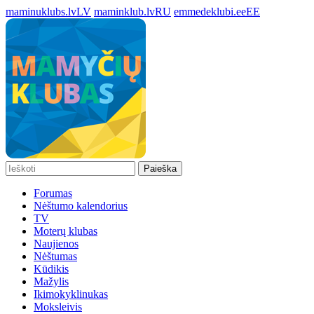
maminuklubs.lv
LV
maminklub.lv
RU
emmedeklubi.ee
EE
Paieška
Forumas
Nėštumo kalendorius
TV
Moterų klubas
Naujienos
Nėštumas
Kūdikis
Mažylis
Ikimokyklinukas
Moksleivis