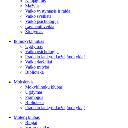
Naujagimis
Mažylis
Vaiko vystymasis ir raida
Vaiko sveikata
Vaiko psichologija
Lavinanti veikla
Žindymas
Ikimokyklinukas
Ugdymas
Vaiko psichologija
Pradedu lankyti darželį/mokyklą!
Vaikų darželiai
Vaiko mityba
Biblioteka
Moksleivis
Mokyklinukų klubas
Ugdymas
Pramogos
Biblioteka
Pradedu lankyti darželį/mokyklą!
Moterų klubas
Blogai
Vasaros gidas