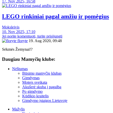
17. Nov 2025, 16:58
LEGO rinkiniai pagal amžių ir pomėgius
Moksleivis
10. Nov 2025, 17:10
Jei norite komentuoti, turite prisijungti
floryte
19. Aug 2020, 09:48
Sėkmės Žemynai!?
Daugiau Mamyčių klube:
Nėštumas
Būsimų mamyčių klubas
Gimdymas
Moters sveikata
Akušerė skuba į pagalbą
Po gimdymo
Kūdikio kraitelis
Gimdymo įstaigos Lietuvoje
Mažylis