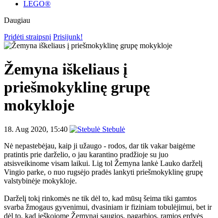
LEGO®
Daugiau
Pridėti straipsnį
Prisijunk!
Žemyna iškeliaus į
priešmokyklinę grupę
mokykloje
18. Aug 2020, 15:40
Stebulė
Nė nepastebėjau, kaip ji užaugo - rodos, dar tik vakar baigėme
pratintis prie darželio, o jau karantino pradžioje su juo
atsisveikinome visam laikui. Lig tol Žemyna lankė Lauko darželį
Vingio parke, o nuo rugsėjo pradės lankyti priešmokyklinę grupę
valstybinėje mokykloje.
Darželį tokį rinkomės ne tik dėl to, kad mūsų šeima tiki gamtos
svarba žmogaus gyvenimui, dvasiniam ir fiziniam tobulėjimui, bet ir
dėl to, kad ieškojome Žemynai saugios, pagarbios, ramios erdvės