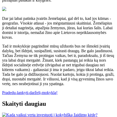
pirmąsias pasakas ir knygeles.
Dar jai labai patinka įvairūs žemėlapiai, gal dėl to, kad jos kūmas -
geografas. Visokie atlasai - jos mėgstamiausi skaitiniai. Žemėlapius
ji detaliai nagrinėja, atpažįsta žemynus, jūras, kai kurias šalis. Labai
domisi ir istorija, nemažai žino apie Lietuvos nepriklausomybės
kovas.
Tad ir mokykloje pagrindinė mūsų užduotis bus ne išmokti įvairių
dalykų, bet išdrįsti, susipažinti, susirasti draugų. Be galo jaudinuosi.
Tačiau Žemyna ne tik protingas vaikas, bet ir, paradoksalu, ji iš tiesų
yra labai drąsi mergaitė. Žinant, kiek pastangų jai reikia ką nors
išdrįsti socialinėje erdvėje (dvigubai ar net trigubai daugiau nei
kitiems vaikams) - galiausiai ji ima ir padaro, jeigu tikrai labai reikia.
Tada be galo ja didžiuojuosi. Nuolat kartoju, kokia ji protinga, graži,
drąsi, nuostabi mergaitė. Ir viliuosi, kad ji visą gyvenimą žinos savo
vertę, nes neabejotinai ji yra ypatinga.
Pradedu-lankyti-darželį-mokyklą!
Skaityti daugiau