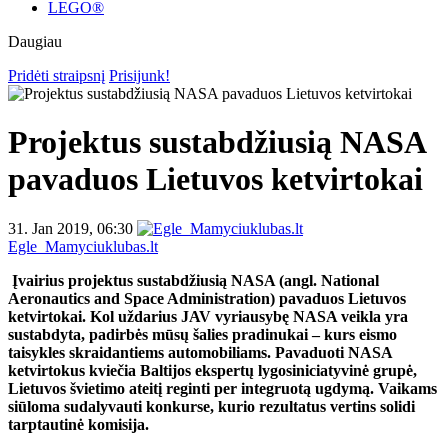
LEGO®
Daugiau
Pridėti straipsnį
Prisijunk!
Projektus sustabdžiusią NASA
pavaduos Lietuvos ketvirtokai
31. Jan 2019, 06:30
Egle_Mamyciuklubas.lt
Įvairius projektus sustabdžiusią NASA (angl. National
Aeronautics and Space Administration) pavaduos Lietuvos
ketvirtokai. Kol uždarius JAV vyriausybę NASA veikla yra
sustabdyta, padirbės mūsų šalies pradinukai – kurs eismo
taisykles skraidantiems automobiliams. Pavaduoti NASA
ketvirtokus kviečia Baltijos ekspertų lygos
iniciatyvinė grupė,
Lietuvos švietimo ateitį reginti per integruotą ugdymą. Vaikams
siūloma sudalyvauti konkurse, kurio rezultatus vertins solidi
tarptautinė komisija.