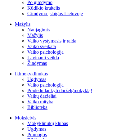
Po gimdymo
Kūdikio kraitelis
Gimdymo įstaigos Lietuvoje
Mažylis
Naujagimis
Mažylis
Vaiko vystymasis ir raida
Vaiko sveikata
Vaiko psichologija
Lavinanti veikla
Žindymas
Ikimokyklinukas
Ugdymas
Vaiko psichologija
Pradedu lankyti darželį/mokyklą!
Vaikų darželiai
Vaiko mityba
Biblioteka
Moksleivis
Mokyklinukų klubas
Ugdymas
Pramogos