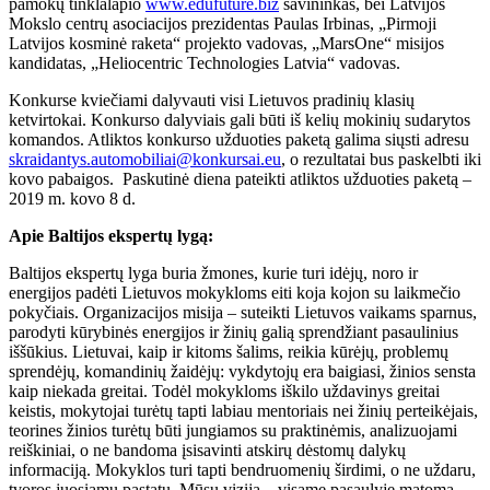
pamokų tinklalapio
www.edufuture.biz
savininkas, bei Latvijos
Mokslo centrų asociacijos prezidentas Paulas Irbinas, „Pirmoji
Latvijos kosminė raketa“ projekto vadovas, „MarsOne“ misijos
kandidatas, „Heliocentric Technologies Latvia“ vadovas.
Konkurse kviečiami dalyvauti visi Lietuvos pradinių klasių
ketvirtokai. Konkurso dalyviais gali būti iš kelių mokinių sudarytos
komandos. Atliktos konkurso užduoties paketą galima siųsti adresu
skraidantys.automobiliai@konkursai.eu
, o rezultatai bus paskelbti iki
kovo pabaigos.
Paskutinė diena pateikti atliktos užduoties paketą –
2019 m. kovo 8 d.
Apie Baltijos ekspertų lygą:
Baltijos ekspertų lyga buria žmones, kurie turi idėjų, noro ir
energijos padėti Lietuvos mokykloms eiti koja kojon su laikmečio
pokyčiais. Organizacijos misija – suteikti Lietuvos vaikams sparnus,
parodyti kūrybinės energijos ir žinių galią sprendžiant pasaulinius
iššūkius. Lietuvai, kaip ir kitoms šalims, reikia kūrėjų, problemų
sprendėjų, komandinių žaidėjų: vykdytojų era baigiasi, žinios sensta
kaip niekada greitai. Todėl mokykloms iškilo uždavinys greitai
keistis, mokytojai turėtų tapti labiau mentoriais nei žinių perteikėjais,
teorines žinios turėtų būti jungiamos su praktinėmis, analizuojami
reiškiniai, o ne bandoma įsisavinti atskirų dėstomų dalykų
informaciją. Mokyklos turi tapti bendruomenių širdimi, o ne uždaru,
tvoros juosiamu pastatu. Mūsų vizija – visame pasaulyje matoma