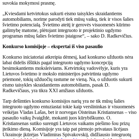
suvokia mokymosi prasmę.
„Kviesdami ketvirtokus sukurti eismo taisykles skraidantiems
automobiliams, norime parodyti tiek mūsų vaikų, tiek ir visos šalies
švietimo potencialą. Švietimo ateitį ir gerovės visuomenės kūrimo
galimybę matome, plėtojant integruoto ir projektinio ugdymo
programas mūsų šalies švietimo įstaigose“, – sako D. Radkevičius.
Konkurso komisijoje – ekspertai iš viso pasaulio
Konkurso iniciatoriai atkreipia dėmesį, kad konkurso užduotis nėra
labai didelis iššūkis pagal integruoto ugdymo koncepciją
besimokantiems moksleiviams. Ketvirtokų vadovėlyje, kuris yra
Lietuvos švietimo ir mokslo ministerijos patvirtinta ugdymo
priemonė, tokių užduočių rastume ne vieną. Na, o užduotis sukurti
eismo taisykles skraidantiems automobiliams, pasak D.
Radkevičiaus, yra tikra XXI amžiaus užduotis.
Tarp dešimties konkurso komisijos narių yra ne tik mūsų šalies
integruoto ugdymo entuziastai tokie kaip
verslininkas ir visuomenės
veikėjas
Vladas Lašas, bet ir norvegas Oisteinas Kristiansenas – viso
pasaulio vaikų žvaigždė, mokanti juos kūrybiškumo. O.
Kristiansenas sutiko surengti Lietuvos vaikams piešimo šou prizų
įteikimo dieną. Komisijoje yra taip pat pirmojo privataus licėjaus
Ukrainoje įkūrėjas Vladimiras Spivakovskij, didžiausio integruotų