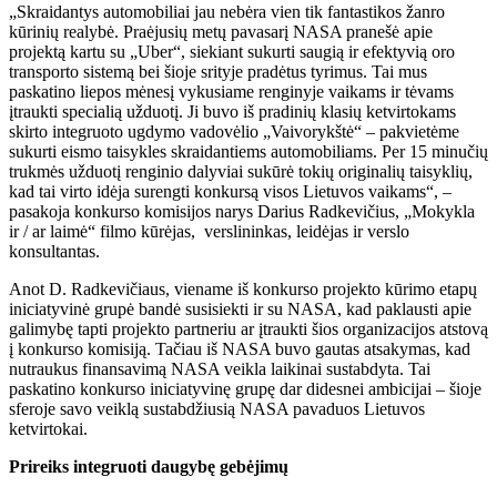
„Skraidantys automobiliai jau nebėra vien tik fantastikos žanro
kūrinių realybė. Praėjusių metų pavasarį NASA pranešė apie
projektą kartu su „Uber“, siekiant sukurti saugią ir efektyvią oro
transporto sistemą bei šioje srityje pradėtus tyrimus. Tai mus
paskatino liepos mėnesį vykusiame renginyje vaikams ir tėvams
įtraukti specialią užduotį. Ji buvo iš pradinių klasių ketvirtokams
skirto integruoto ugdymo vadovėlio „Vaivorykštė“ – pakvietėme
sukurti eismo taisykles skraidantiems automobiliams. Per 15 minučių
trukmės užduotį renginio dalyviai sukūrė tokių originalių taisyklių,
kad tai virto idėja surengti konkursą visos Lietuvos vaikams“, –
pasakoja konkurso komisijos narys Darius Radkevičius, „Mokykla
ir / ar laimė“ filmo kūrėjas,
verslininkas, leidėjas ir verslo
konsultantas.
Anot D. Radkevičiaus, viename iš konkurso projekto kūrimo etapų
iniciatyvinė grupė bandė susisiekti ir su NASA, kad paklausti apie
galimybę tapti projekto partneriu ar įtraukti šios organizacijos atstovą
į konkurso komisiją. Tačiau iš NASA buvo gautas atsakymas, kad
nutraukus finansavimą NASA veikla laikinai sustabdyta. Tai
paskatino konkurso iniciatyvinę grupę dar didesnei ambicijai – šioje
sferoje savo veiklą sustabdžiusią NASA pavaduos Lietuvos
ketvirtokai.
Prireiks integruoti daugybę gebėjimų