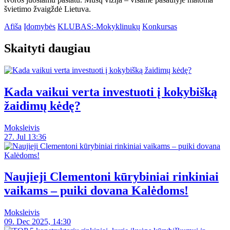
švietimo žvaigždė Lietuva.
Afiša
Įdomybės
KLUBAS:-Mokyklinukų
Konkursas
Skaityti daugiau
Kada vaikui verta investuoti į kokybišką
žaidimų kėdę?
Moksleivis
27. Jul 13:36
Naujieji Clementoni kūrybiniai rinkiniai
vaikams – puiki dovana Kalėdoms!
Moksleivis
09. Dec 2025, 14:30