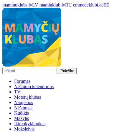
maminuklubs.lv
LV
maminklub.lv
RU
emmedeklubi.ee
EE
Paieška
Forumas
Nėštumo kalendorius
TV
Moterų klubas
Naujienos
Nėštumas
Kūdikis
Mažylis
Ikimokyklinukas
Moksleivis