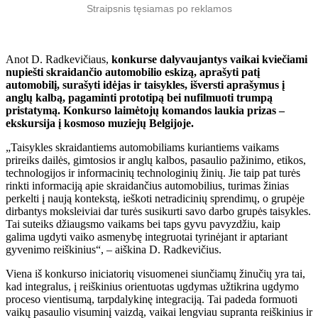
Straipsnis tęsiamas po reklamos
Anot D. Radkevičiaus,
konkurse dalyvaujantys vaikai kviečiami
nupiešti skraidančio automobilio eskizą, aprašyti patį
automobilį, surašyti idėjas ir taisykles, išversti aprašymus į
anglų kalbą, pagaminti prototipą bei nufilmuoti trumpą
pristatymą. Konkurso laimėtojų komandos laukia prizas –
ekskursija į kosmoso muziejų Belgijoje.
„Taisykles skraidantiems automobiliams kuriantiems vaikams
prireiks dailės, gimtosios ir anglų kalbos, pasaulio pažinimo, etikos,
technologijos ir informacinių technologinių žinių. Jie taip pat turės
rinkti informaciją apie skraidančius automobilius, turimas žinias
perkelti į naują kontekstą, ieškoti netradicinių sprendimų, o grupėje
dirbantys moksleiviai dar turės susikurti savo darbo grupės taisykles.
Tai suteiks džiaugsmo vaikams bei taps gyvu pavyzdžiu, kaip
galima ugdyti vaiko asmenybę integruotai tyrinėjant ir aptariant
gyvenimo reiškinius“, – aiškina D. Radkevičius.
Viena iš konkurso iniciatorių visuomenei siunčiamų žinučių yra tai,
kad integralus, į reiškinius orientuotas ugdymas užtikrina ugdymo
proceso vientisumą, tarpdalykinę integraciją. Tai padeda formuoti
vaikų pasaulio visuminį vaizdą, vaikai lengviau supranta reiškinius ir