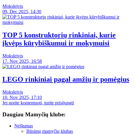
Moksleivis
09. Dec 2025, 14:30
TOP 5 konstruktorių rinkiniai, kurie
įkvėps kūrybiškumui ir mokymuisi
Moksleivis
17. Nov 2025, 16:58
LEGO rinkiniai pagal amžių ir pomėgius
Moksleivis
10. Nov 2025, 17:10
Jei norite komentuoti, turite prisijungti
Daugiau Mamyčių klube:
Nėštumas
Būsimų mamyčių klubas