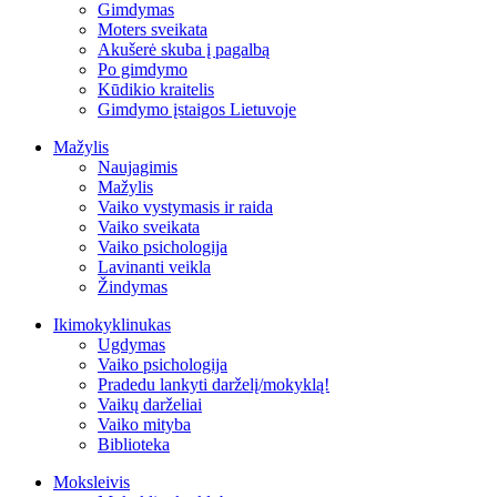
Gimdymas
Moters sveikata
Akušerė skuba į pagalbą
Po gimdymo
Kūdikio kraitelis
Gimdymo įstaigos Lietuvoje
Mažylis
Naujagimis
Mažylis
Vaiko vystymasis ir raida
Vaiko sveikata
Vaiko psichologija
Lavinanti veikla
Žindymas
Ikimokyklinukas
Ugdymas
Vaiko psichologija
Pradedu lankyti darželį/mokyklą!
Vaikų darželiai
Vaiko mityba
Biblioteka
Moksleivis