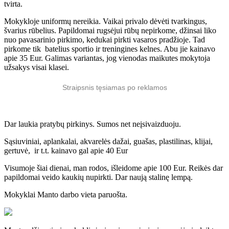
tvirta.
Mokykloje uniformų nereikia. Vaikai privalo dėvėti tvarkingus,
švarius rūbelius. Papildomai rugsėjui rūbų nepirkome, džinsai liko
nuo pavasarinio pirkimo, kedukai pirkti vasaros pradžioje. Tad
pirkome tik batelius sportio ir treningines kelnes. Abu jie kainavo
apie 35 Eur. Galimas variantas, jog vienodas maikutes mokytoja
užsakys visai klasei.
Straipsnis tęsiamas po reklamos
Dar laukia pratybų pirkinys. Sumos net neįsivaizduoju.
Sąsiuviniai, aplankalai, akvarelės dažai, guašas, plastilinas, klijai,
gertuvė, ir t.t. kainavo gal apie 40 Eur
Visumoje šiai dienai, man rodos, išleidome apie 100 Eur. Reikės dar
papildomai veido kaukių nupirkti. Dar naują stalinę lempą.
Mokyklai Manto darbo vieta paruošta.