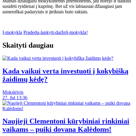
Mantas džiaugiasi mokyklinėmis priemonėmis, jau norėjo ir daiktus
susidėti rytdienai į kuprinę. Bet už vis labiausiai džiaugiasi jam
asmeniškai padarytais ir įteiktais buto raktais.
Į-mokyklą
Pradedu-lankyti-darželį-mokyklą!
Skaityti daugiau
Kada vaikui verta investuoti į kokybišką
žaidimų kėdę?
Moksleivis
27. Jul 13:36
Naujieji Clementoni kūrybiniai rinkiniai
vaikams – puiki dovana Kalėdoms!