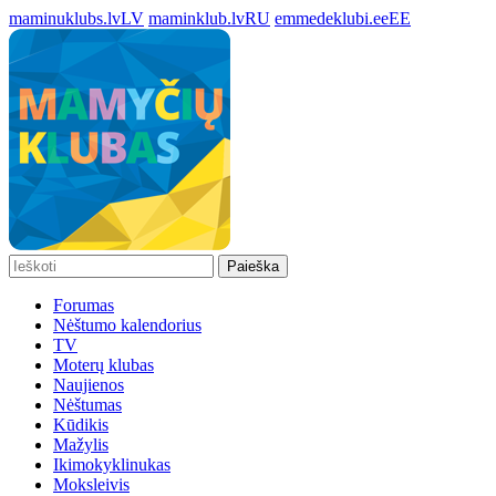
maminuklubs.lv
LV
maminklub.lv
RU
emmedeklubi.ee
EE
Paieška
Forumas
Nėštumo kalendorius
TV
Moterų klubas
Naujienos
Nėštumas
Kūdikis
Mažylis
Ikimokyklinukas
Moksleivis