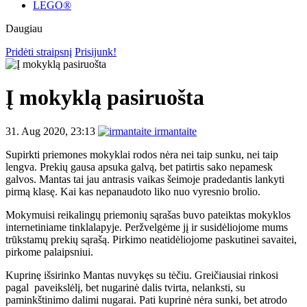
LEGO®
Daugiau
Pridėti straipsnį
Prisijunk!
Į mokyklą pasiruošta
31. Aug 2020, 23:13
irmantaite
Supirkti priemones mokyklai rodos nėra nei taip sunku, nei taip
lengva. Prekių gausa apsuka galvą, bet patirtis sako nepamesk
galvos. Mantas tai jau antrasis vaikas šeimoje pradedantis lankyti
pirmą klasę. Kai kas nepanaudoto liko nuo vyresnio brolio.
Mokymuisi reikalingų priemonių sąrašas buvo pateiktas mokyklos
internetiniame tinklalapyje. Peržvelgėme jį ir susidėliojome mums
trūkstamų prekių sąrašą. Pirkimo neatidėliojome paskutinei savaitei,
pirkome palaipsniui.
Kuprinę išsirinko Mantas nuvykęs su tėčiu. Greičiausiai rinkosi
pagal paveikslėlį, bet nugarinė dalis tvirta, nelanksti, su
paminkštinimo dalimi nugarai. Pati kuprinė nėra sunki, bet atrodo