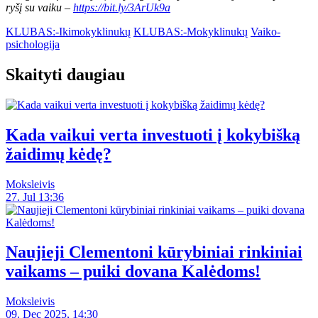
ryšį su vaiku –
https://bit.ly/3ArUk9a
KLUBAS:-Ikimokyklinukų
KLUBAS:-Mokyklinukų
Vaiko-
psichologija
Skaityti daugiau
Kada vaikui verta investuoti į kokybišką
žaidimų kėdę?
Moksleivis
27. Jul 13:36
Naujieji Clementoni kūrybiniai rinkiniai
vaikams – puiki dovana Kalėdoms!
Moksleivis
09. Dec 2025, 14:30