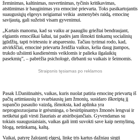
žeminimas, kaltinimas, nuvertinimas, tyčinis kritikavimas,
atstūmimas ir bauginimas yra emocinė prievarta. Toks pasikartojantis
suaugusiųjų elgesys neigiamai veikia asmenybės raidą, emocinę
savijautą, gali sužeisti visam gyvenimui.
„Kartais manoma, kad su vaiku ar paaugliu griežtai bendraujant,
elgiantis emociškai šaltai, tai padės jam išmokti tinkamų socialinių
įgūdžių, tapti tvirtesniu ir atsparesniu. Tačiau tyrimai rodo, kad,
atvirkščiai, emocinė prievarta žeidžia vaikus, kelia daug įtampos,
trukdo užsiimti kasdienėmis veiklomis ir palieka ilgalaikių
pasekmių”, – pabrėžia psichologė, dirbanti su vaikais ir šeimomis.
Straipsnis tęsiamas po reklamos
Pasak I.Daniūnaitės, vaikas, kuris nuolat patiria emocinę prievartą iš
pačių artimiausių ir svarbiausių jam žmonių, susidaro iškreiptą jį
supančio pasaulio vaizdą, išmoksta, kad aplinka yra
neprognozuojama ir grėsminga, o besirūpinantys žmonės lengvai ir
netikėtai gali virsti žiauriais ar atsiribojančiais. Gyvendamas su
tokiais suaugusiaisiais, vaikas gali imti suvokti save kaip nemylimą,
blogą, netinkamą, kaltą.
Vaikai, patyrę žalojantį elgesį, linkę tris kartus dažniau sirgti