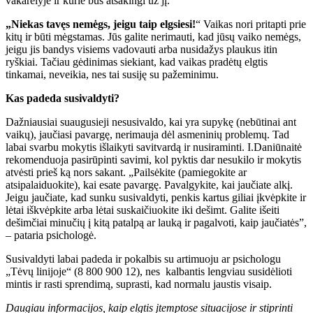
vakarėlyje ir kurie bus atsakingi už jį.“
„Niekas tavęs nemėgs, jeigu taip elgsiesi!
“ Vaikas nori pritapti prie
kitų ir būti mėgstamas. Jūs galite nerimauti, kad jūsų vaiko nemėgs,
jeigu jis bandys visiems vadovauti arba nusidažys plaukus itin
ryškiai. Tačiau gėdinimas siekiant, kad vaikas pradėtų elgtis
tinkamai, neveikia, nes tai susiję su pažeminimu.
Kas padeda susivaldyti?
Dažniausiai suaugusieji nesusivaldo, kai yra supykę (nebūtinai ant
vaikų), jaučiasi pavargę, nerimauja dėl asmeninių problemų. Tad
labai svarbu mokytis išlaikyti savitvardą ir nusiraminti. I.Daniūnaitė
rekomenduoja pasirūpinti savimi, kol pyktis dar nesukilo ir mokytis
atvėsti prieš ką nors sakant. „Pailsėkite (pamiegokite ar
atsipalaiduokite), kai esate pavargę. Pavalgykite, kai jaučiate alkį.
Jeigu jaučiate, kad sunku susivaldyti, penkis kartus giliai įkvėpkite ir
lėtai iškvėpkite arba lėtai suskaičiuokite iki dešimt. Galite išeiti
dešimčiai minučių į kitą patalpą ar lauką ir pagalvoti, kaip jaučiatės”,
– pataria psichologė.
Susivaldyti labai padeda ir pokalbis su artimuoju ar psichologu
„Tėvų linijoje“ (8 800 900 12), nes kalbantis lengviau susidėlioti
mintis ir rasti sprendimą, suprasti, kad normalu jaustis visaip.
Daugiau informacijos, kaip elgtis įtemptose situacijose ir stiprinti