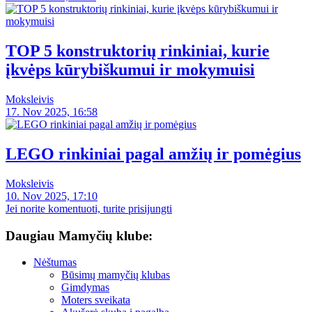
TOP 5 konstruktorių rinkiniai, kurie
įkvėps kūrybiškumui ir mokymuisi
Moksleivis
17. Nov 2025, 16:58
LEGO rinkiniai pagal amžių ir pomėgius
Moksleivis
10. Nov 2025, 17:10
Jei norite komentuoti, turite prisijungti
Daugiau Mamyčių klube:
Nėštumas
Būsimų mamyčių klubas
Gimdymas
Moters sveikata