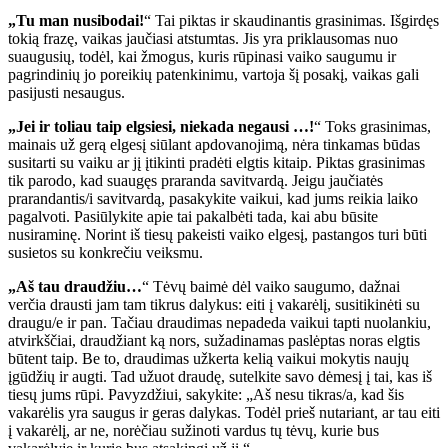
„Tu man nusibodai!
“ Tai piktas ir skaudinantis grasinimas. Išgirdęs
tokią frazę, vaikas jaučiasi atstumtas. Jis yra priklausomas nuo
suaugusių, todėl, kai žmogus, kuris rūpinasi vaiko saugumu ir
pagrindinių jo poreikių patenkinimu, vartoja šį posakį, vaikas gali
pasijusti nesaugus.
„Jei ir toliau taip elgsiesi, niekada negausi …!
“ Toks grasinimas,
mainais už gerą elgesį siūlant apdovanojimą, nėra tinkamas būdas
susitarti su vaiku ar jį įtikinti pradėti elgtis kitaip. Piktas grasinimas
tik parodo, kad suaugęs praranda savitvardą. Jeigu jaučiatės
prarandantis/i savitvardą, pasakykite vaikui, kad jums reikia laiko
pagalvoti. Pasiūlykite apie tai pakalbėti tada, kai abu būsite
nusiraminę. Norint iš tiesų pakeisti vaiko elgesį, pastangos turi būti
susietos su konkrečiu veiksmu.
„Aš tau draudžiu…
“ Tėvų baimė dėl vaiko saugumo, dažnai
verčia drausti jam tam tikrus dalykus: eiti į vakarėlį, susitikinėti su
draugu/e ir pan. Tačiau draudimas nepadeda vaikui tapti nuolankiu,
atvirkščiai, draudžiant ką nors, sužadinamas paslėptas noras elgtis
būtent taip. Be to, draudimas užkerta kelią vaikui mokytis naujų
įgūdžių ir augti. Tad užuot draudę, sutelkite savo dėmesį į tai, kas iš
tiesų jums rūpi. Pavyzdžiui, sakykite: „Aš nesu tikras/a, kad šis
vakarėlis yra saugus ir geras dalykas. Todėl prieš nutariant, ar tau eiti
į vakarėlį, ar ne, norėčiau sužinoti vardus tų tėvų, kurie bus