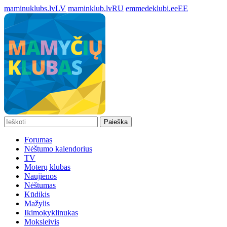
maminuklubs.lv
LV
maminklub.lv
RU
emmedeklubi.ee
EE
Paieška
Forumas
Nėštumo kalendorius
TV
Moterų klubas
Naujienos
Nėštumas
Kūdikis
Mažylis
Ikimokyklinukas
Moksleivis