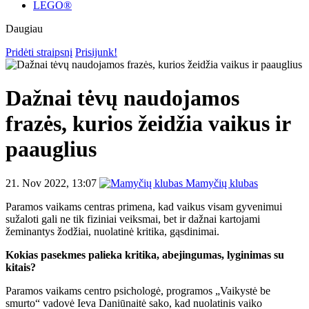
LEGO®
Daugiau
Pridėti straipsnį
Prisijunk!
Dažnai tėvų naudojamos
frazės, kurios žeidžia vaikus ir
paauglius
21. Nov 2022, 13:07
Mamyčių klubas
Paramos vaikams centras primena, kad vaikus visam gyvenimui
sužaloti gali ne tik fiziniai veiksmai, bet ir dažnai kartojami
žeminantys žodžiai, nuolatinė kritika, gąsdinimai.
Kokias pasekmes palieka kritika, abejingumas, lyginimas su
kitais?
Paramos vaikams centro psichologė, programos „Vaikystė be
smurto“ vadovė Ieva Daniūnaitė sako, kad nuolatinis vaiko