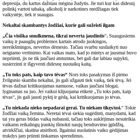
depresija, du kartus dažniau mėgina žudytis. Jie turi kur kas didesnį
polinkį vartoti tabaką, alkoholį ir narkotines medžiagas tiek
vaikystėje, tiek ir suaugus.
Nekaltai skambantys žodžiai, kurie gali sužeisti ilgam
„Čia visiška smulkmena, tikrai neverta jaudintis
“
.
Suaugusiems
vaikų ir paauglių problemos kartais atrodo juokingos,
nereikšmingos, nevertos dėmesio. Tačiau svarbu susilaikyti nuo
neigiamo vertinimo. Kai vaikas mato, kad jo mintys ar jausmai buvo
nepriimti, jis ne tik jaučiasi atstumtas, bet gali dar labiau supykti,
susierzinti ir išgyventi didesnę nuotaikų kaitą.
„Tu toks pats, kaip tavo tėvas“
Nors toks pasakymas iš pirmo
žvilgsnio skamba nekaltai, jis gali užgauti tiek vaiką, tiek tėvą. Jei
tėvas dažnai kritikuojamas namuose, vaikas jaučiasi blogai,
lyginamas su juo. Jei vaikui klijuojama etiketė „Tu toks pats, kaip
tėvas“, jis gali jausti pyktį ir gėdą, kai kritikuojamas jo tėvas.
„Tu niekada nieko nepadarai gerai. Tu niekam tikęs/usi.
“ Tokie
žodžiai vaiką žemina. Neretai tėvai siekia sugėdinti, manydami, kad
tai yra geras būdas vaiką nubausti, tačiau toks auklėjimas nesuteikia
vaikams reikalingų įrankių išmokti naujų bendravimo įgūdžių,
atvirkščiai, skatina atsiriboti. Ilgainiui nuolatinis vaiko gėdijimas
trukdys jam priimti tinkamus sprendimus.