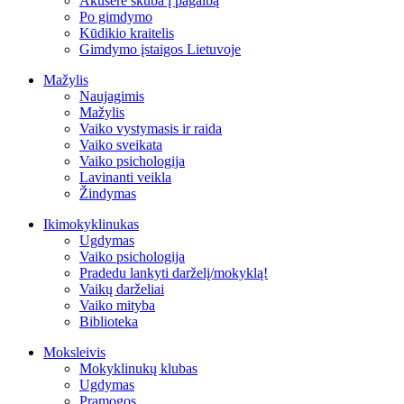
Akušerė skuba į pagalbą
Po gimdymo
Kūdikio kraitelis
Gimdymo įstaigos Lietuvoje
Mažylis
Naujagimis
Mažylis
Vaiko vystymasis ir raida
Vaiko sveikata
Vaiko psichologija
Lavinanti veikla
Žindymas
Ikimokyklinukas
Ugdymas
Vaiko psichologija
Pradedu lankyti darželį/mokyklą!
Vaikų darželiai
Vaiko mityba
Biblioteka
Moksleivis
Mokyklinukų klubas
Ugdymas
Pramogos