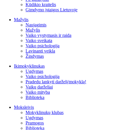
Kūdikio kraitelis
Gimdymo įstaigos Lietuvoje
Mažylis
Naujagimis
Mažylis
Vaiko vystymasis ir raida
Vaiko sveikata
Vaiko psichologija
Lavinanti veikla
Žindymas
Ikimokyklinukas
Ugdymas
Vaiko psichologija
Pradedu lankyti darželį/mokyklą!
Vaikų darželiai
Vaiko mityba
Biblioteka
Moksleivis
Mokyklinukų klubas
Ugdymas
Pramogos
Biblioteka