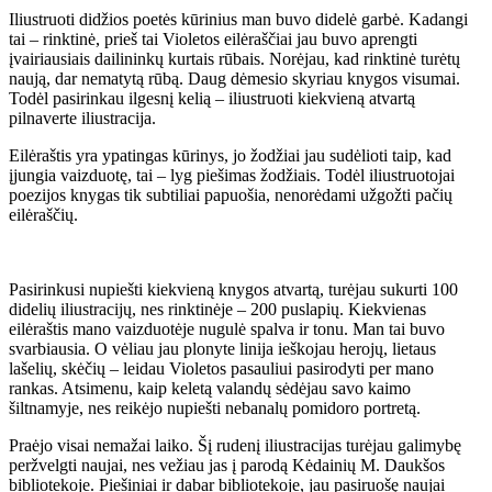
Iliustruoti didžios poetės kūrinius man buvo didelė garbė. Kadangi
tai – rinktinė, prieš tai Violetos eilėraščiai jau buvo aprengti
įvairiausiais dailininkų kurtais rūbais. Norėjau, kad rinktinė turėtų
naują, dar nematytą rūbą. Daug dėmesio skyriau knygos visumai.
Todėl pasirinkau ilgesnį kelią – iliustruoti kiekvieną atvartą
pilnaverte iliustracija.
Eilėraštis yra ypatingas kūrinys, jo žodžiai jau sudėlioti taip, kad
įjungia vaizduotę, tai – lyg piešimas žodžiais. Todėl iliustruotojai
poezijos knygas tik subtiliai papuošia, nenorėdami užgožti pačių
eilėraščių.
Pasirinkusi nupiešti kiekvieną knygos atvartą, turėjau sukurti 100
didelių iliustracijų, nes rinktinėje – 200 puslapių. Kiekvienas
eilėraštis mano vaizduotėje nugulė spalva ir tonu. Man tai buvo
svarbiausia. O vėliau jau plonyte linija ieškojau herojų, lietaus
lašelių, skėčių – leidau Violetos pasauliui pasirodyti per mano
rankas. Atsimenu, kaip keletą valandų sėdėjau savo kaimo
šiltnamyje, nes reikėjo nupiešti nebanalų pomidoro portretą.
Praėjo visai nemažai laiko. Šį rudenį iliustracijas turėjau galimybę
peržvelgti naujai, nes vežiau jas į parodą Kėdainių M. Daukšos
bibliotekoje. Piešiniai ir dabar bibliotekoje, jau pasiruošę naujai