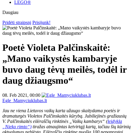
LEGO®
Daugiau
Pridėti straipsnį
Prisijunk!
Poetė Violeta Palčinskaitė:
„Mano vaikystės kambaryje
buvo daug tėvų meilės, todėl ir
daug džiaugsmo“
08. Feb 2021, 00:00
Egle_Mamyciuklubas.lt
Jau ne viena Lietuvos vaikų karta užaugo skaitydama poetės ir
dramaturgės Violetos Palčinskaitės kūrybą. Jubiliejinės gražiausių
V. Palčinskaitės eilėraščių rinktinės „Vaikų kambarys“ (
leidykla
„Nieko rimto“)
tiražas atnaujintas ketvirtąjį kartą, tačiau šių kūrinių
aktualumas neblėsta. Eilėraščių rinktinę puošia 100 nepaprastai