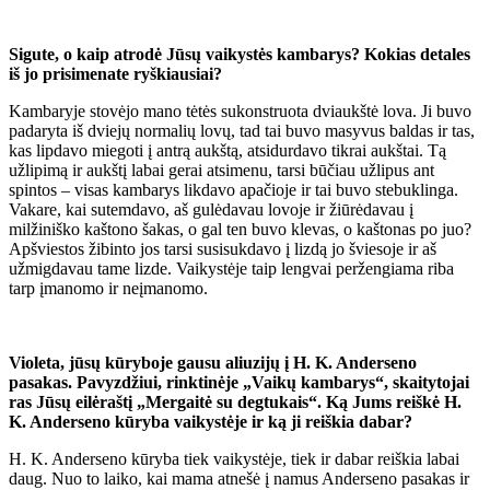
Sigute, o kaip atrodė Jūsų vaikystės kambarys? Kokias detales
iš jo prisimenate ryškiausiai?
Kambaryje stovėjo mano tėtės sukonstruota dviaukštė lova. Ji buvo
padaryta iš dviejų normalių lovų, tad tai buvo masyvus baldas ir tas,
kas lipdavo miegoti į antrą aukštą, atsidurdavo tikrai aukštai. Tą
užlipimą ir aukštį labai gerai atsimenu, tarsi būčiau užlipus ant
spintos – visas kambarys likdavo apačioje ir tai buvo stebuklinga.
Vakare, kai sutemdavo, aš gulėdavau lovoje ir žiūrėdavau į
milžiniško kaštono šakas, o gal ten buvo klevas, o kaštonas po juo?
Apšviestos žibinto jos tarsi susisukdavo į lizdą jo šviesoje ir aš
užmigdavau tame lizde. Vaikystėje taip lengvai peržengiama riba
tarp įmanomo ir neįmanomo.
Violeta, jūsų kūryboje gausu aliuzijų į H. K. Anderseno
pasakas. Pavyzdžiui, rinktinėje „Vaikų kambarys“, skaitytojai
ras Jūsų eilėraštį „Mergaitė su degtukais“. Ką Jums reiškė H.
K. Anderseno kūryba vaikystėje ir ką ji reiškia dabar?
H. K. Anderseno kūryba tiek vaikystėje, tiek ir dabar reiškia labai
daug. Nuo to laiko, kai mama atnešė į namus Anderseno pasakas ir