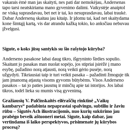
vakarais ėmė man jas skaityti, nes pati dar nemokėjau, Andersenas
tapo tarsi neatskiriama mano gyvenimo dalimi. Vaikystėje anaiptol
ne viską suprasdavau, bet net ir tai, ko nesuprasdavau, labai traukė.
Dabar Anderseną skaitau jau kitaip. Ir įdomu tai, kad net skaitydama
kone šimtąjį kartą, vis dar atrandu kažką tokio, ko anksčiau nebuvau
įžvelgusi.
Sigute, o koks jūsų santykis su šio rašytojo kūryba?
Anderseno pasakose labai daug tikro, išgryninto širdies sopulio.
Skaitant jo pasakas man nuolat sopėjo, jos stipriai įsirėžė į mano
esybę, pažadino norą atjausti, norą veikti gėrio pusėje, norą
užgydyti. Tikriausiai taip ir turi veikti pasaka – pažadinti žmoguje tik
jam įmanomą atjautą visoms gyvoms būtybėms. Visos Anderseno
pasakos – tai jo paties jausmų ir minčių apie tai istorijos. Jos labai
tikros, todėl lieka su mumis visą gyvenimą.
Gražiausių V. Palčinskaitės eilėraščių rinktinė „Vaikų
kambarys“ padabinta nepaprastai spalvingu, subtiliu ir žaviu
rūbu – Sigutės Ach iliustracijomis, nuo kurių sukūrimo jau
prabėgo beveik aštuoneri metai. Sigute, kaip dabar, jau
vertindama iš laiko perspektyvos, prisimenate jų kūrybos
procesą?