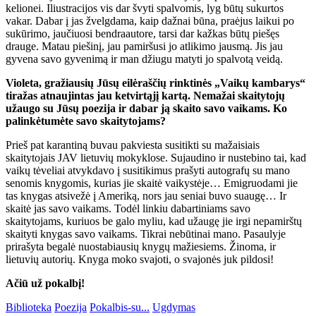
kelionei. Iliustracijos vis dar švyti spalvomis, lyg būtų sukurtos
vakar. Dabar į jas žvelgdama, kaip dažnai būna, praėjus laikui po
sukūrimo, jaučiuosi bendraautore, tarsi dar kažkas būtų piešęs
drauge. Matau piešinį, jau pamiršusi jo atlikimo jausmą. Jis jau
gyvena savo gyvenimą ir man džiugu matyti jo spalvotą veidą.
Violeta, gražiausių Jūsų eilėraščių rinktinės „Vaikų kambarys“
tiražas atnaujintas jau ketvirtąjį kartą. Nemažai skaitytojų
užaugo su Jūsų poezija ir dabar ją skaito savo vaikams. Ko
palinkėtumėte savo skaitytojams?
Prieš pat karantiną buvau pakviesta susitikti su mažaisiais
skaitytojais JAV lietuvių mokyklose. Sujaudino ir nustebino tai, kad
vaikų tėveliai atvykdavo į susitikimus prašyti autografų su mano
senomis knygomis, kurias jie skaitė vaikystėje… Emigruodami jie
tas knygas atsivežė į Ameriką, nors jau seniai buvo suaugę… Ir
skaitė jas savo vaikams. Todėl linkiu dabartiniams savo
skaitytojams, kuriuos be galo myliu, kad užaugę jie irgi nepamirštų
skaityti knygas savo vaikams. Tikrai nebūtinai mano. Pasaulyje
prirašyta begalė nuostabiausių knygų mažiesiems. Žinoma, ir
lietuvių autorių. Knyga moko svajoti, o svajonės juk pildosi!
Ačiū už pokalbį!
Biblioteka
Poezija
Pokalbis-su...
Ugdymas