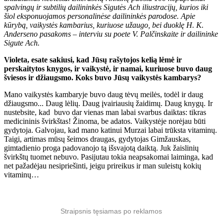
spalvingų ir subtilių dailininkės Sigutės Ach iliustracijų, kurios iki
šiol eksponuojamos personalinėse dailininkės parodose. Apie
kūrybą, vaikystės kambarius, kuriuose užaugo, bei duoklę H. K.
Anderseno pasakoms – interviu su poete V. Palčinskaite ir dailininke
Sigute Ach.
Violeta, esate sakiusi, kad Jūsų rašytojos kelią lėmė ir
perskaitytos knygos, ir vaikystė, ir namai, kuriuose buvo daug
šviesos ir džiaugsmo. Koks buvo Jūsų vaikystės kambarys?
Mano vaikystės kambaryje buvo daug tėvų meilės, todėl ir daug
džiaugsmo... Daug lėlių. Daug įvairiausių žaidimų. Daug knygų. Ir
nustebsite, kad buvo dar vienas man labai svarbus daiktas: tikras
medicininis švirkštas! Žinoma, be adatos. Vaikystėje norėjau būti
gydytoja. Galvojau, kad mano katinui Murzai labai trūksta vitaminų.
Taigi, artimas mūsų šeimos draugas, gydytojas Gimžauskas,
gimtadienio proga padovanojo tą išsvajotą daiktą. Juk žaislinių
švirkštų tuomet nebuvo. Pasijutau tokia neapsakomai laiminga, kad
net pažadėjau nesipriešinti, jeigu prireikus ir man suleistų kokių
vitaminų…
Straipsnis tęsiamas po reklamos