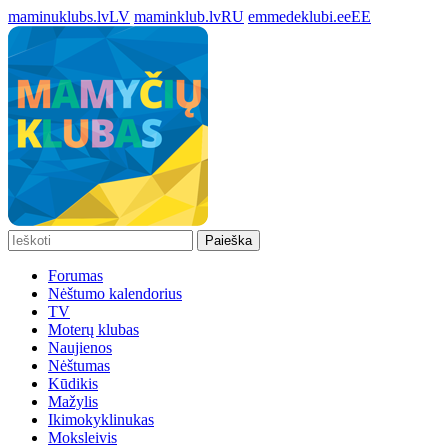
maminuklubs.lv
LV
maminklub.lv
RU
emmedeklubi.ee
EE
Paieška
Forumas
Nėštumo kalendorius
TV
Moterų klubas
Naujienos
Nėštumas
Kūdikis
Mažylis
Ikimokyklinukas
Moksleivis