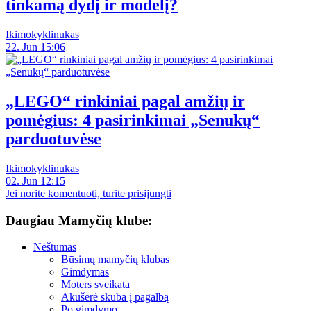
tinkamą dydį ir modelį?
Ikimokyklinukas
22. Jun 15:06
„LEGO“ rinkiniai pagal amžių ir
pomėgius: 4 pasirinkimai „Senukų“
parduotuvėse
Ikimokyklinukas
02. Jun 12:15
Jei norite komentuoti, turite prisijungti
Daugiau Mamyčių klube:
Nėštumas
Būsimų mamyčių klubas
Gimdymas
Moters sveikata
Akušerė skuba į pagalbą
Po gimdymo