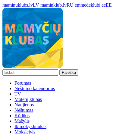
maminuklubs.lv
LV
maminklub.lv
RU
emmedeklubi.ee
EE
Paieška
Forumas
Nėštumo kalendorius
TV
Moterų klubas
Naujienos
Nėštumas
Kūdikis
Mažylis
Ikimokyklinukas
Moksleivis