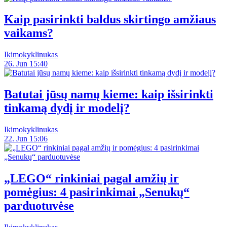
Kaip pasirinkti baldus skirtingo amžiaus
vaikams?
Ikimokyklinukas
26. Jun 15:40
Batutai jūsų namų kieme: kaip išsirinkti
tinkamą dydį ir modelį?
Ikimokyklinukas
22. Jun 15:06
„LEGO“ rinkiniai pagal amžių ir
pomėgius: 4 pasirinkimai „Senukų“
parduotuvėse