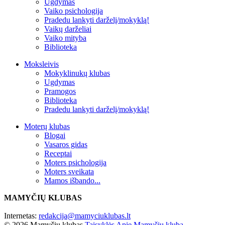
Ugdymas
Vaiko psichologija
Pradedu lankyti darželį/mokyklą!
Vaikų darželiai
Vaiko mityba
Biblioteka
Moksleivis
Mokyklinukų klubas
Ugdymas
Pramogos
Biblioteka
Pradedu lankyti darželį/mokyklą!
Moterų klubas
Blogai
Vasaros gidas
Receptai
Moters psichologija
Moters sveikata
Mamos išbando...
MAMYČIŲ KLUBAS
Internetas:
redakcija@mamyciuklubas.lt
© 2026 Mamyčių klubas
Taisyklės
Apie Mamyčių klubą