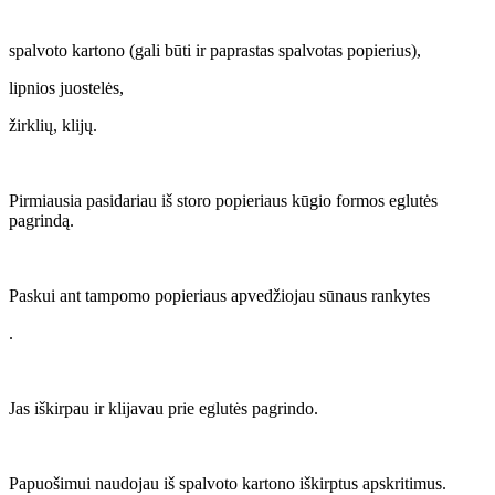
spalvoto kartono (gali būti ir paprastas spalvotas popierius),
lipnios juostelės,
žirklių, klijų.
Pirmiausia pasidariau iš storo popieriaus kūgio formos eglutės
pagrindą.
Paskui ant tampomo popieriaus apvedžiojau sūnaus rankytes
.
Jas iškirpau ir klijavau prie eglutės pagrindo.
Papuošimui naudojau iš spalvoto kartono iškirptus apskritimus.