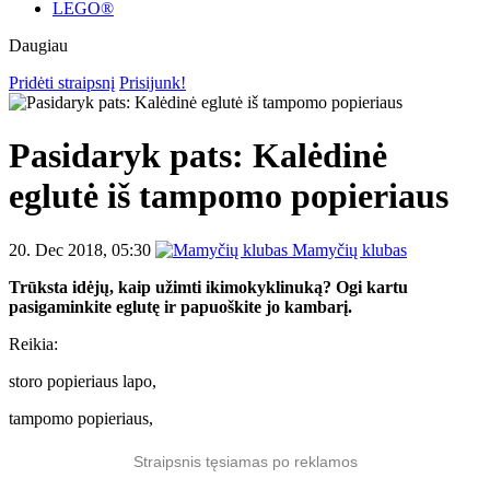
LEGO®
Daugiau
Pridėti straipsnį
Prisijunk!
Pasidaryk pats: Kalėdinė
eglutė iš tampomo popieriaus
20. Dec 2018, 05:30
Mamyčių klubas
Trūksta idėjų, kaip užimti ikimokyklinuką? Ogi kartu
pasigaminkite eglutę ir papuoškite jo kambarį.
Reikia:
storo popieriaus lapo,
tampomo popieriaus,
Straipsnis tęsiamas po reklamos