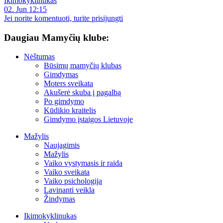
Ikimokyklinukas
02. Jun 12:15
Jei norite komentuoti, turite prisijungti
Daugiau Mamyčių klube:
Nėštumas
Būsimų mamyčių klubas
Gimdymas
Moters sveikata
Akušerė skuba į pagalbą
Po gimdymo
Kūdikio kraitelis
Gimdymo įstaigos Lietuvoje
Mažylis
Naujagimis
Mažylis
Vaiko vystymasis ir raida
Vaiko sveikata
Vaiko psichologija
Lavinanti veikla
Žindymas
Ikimokyklinukas