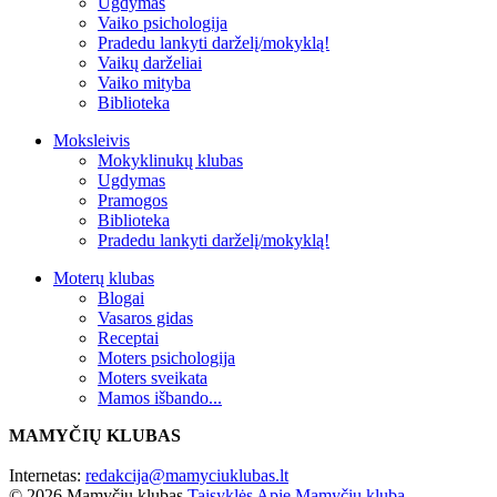
Ugdymas
Vaiko psichologija
Pradedu lankyti darželį/mokyklą!
Vaikų darželiai
Vaiko mityba
Biblioteka
Moksleivis
Mokyklinukų klubas
Ugdymas
Pramogos
Biblioteka
Pradedu lankyti darželį/mokyklą!
Moterų klubas
Blogai
Vasaros gidas
Receptai
Moters psichologija
Moters sveikata
Mamos išbando...
MAMYČIŲ KLUBAS
Internetas:
redakcija@mamyciuklubas.lt
© 2026 Mamyčių klubas
Taisyklės
Apie Mamyčių klubą