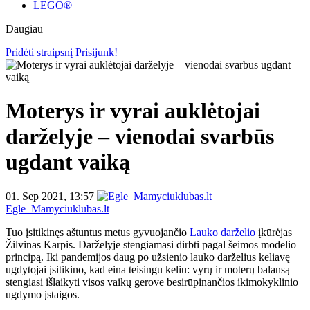
LEGO®
Daugiau
Pridėti straipsnį
Prisijunk!
Moterys ir vyrai auklėtojai
darželyje – vienodai svarbūs
ugdant vaiką
01. Sep 2021, 13:57
Egle_Mamyciuklubas.lt
Tuo įsitikinęs aštuntus metus gyvuojančio
Lauko darželio
įkūrėjas
Žilvinas Karpis. Darželyje stengiamasi dirbti pagal šeimos modelio
principą. Iki pandemijos daug po užsienio lauko darželius keliavę
ugdytojai įsitikino, kad eina teisingu keliu: vyrų ir moterų balansą
stengiasi išlaikyti visos vaikų gerove besirūpinančios ikimokyklinio
ugdymo įstaigos.