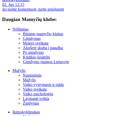
02. Jun 12:15
Jei norite komentuoti, turite prisijungti
Daugiau Mamyčių klube:
Nėštumas
Būsimų mamyčių klubas
Gimdymas
Moters sveikata
Akušerė skuba į pagalbą
Po gimdymo
Kūdikio kraitelis
Gimdymo įstaigos Lietuvoje
Mažylis
Naujagimis
Mažylis
Vaiko vystymasis ir raida
Vaiko sveikata
Vaiko psichologija
Lavinanti veikla
Žindymas
Ikimokyklinukas