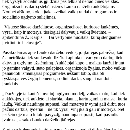
tiek vystyti socialinius įgūdžius pasitelkiant netradicines veiklas.
Organizacijos darbą stebėjusiems Lauko darželio auklėtojams J.
Nouhet aiškino, kokią įtaką sveikai vaikų raidai daro gamtos ir
socialinio ugdymo suliejimas.
„Visuose šiuose darželiuose, organizacijose, kuriuose lankėmės,
vyrai, kaip ir moterys, tiesiogiai dalyvauja vaikų švietime, –
apibendrina Ž. Karpis. – Tai vertybinė nuostata, kurią stengiamės
įtvirtinti ir Lietuvoje“.
Pasakodamas apie Lauko darželio veiklą, jo įkūrėjas pabrėžia, kad
čia netrūksta tiek sunkesnių fiziškai aplinkos tvarkymo darbų, tiek
aktyvių ugdymo užsiėmimų. Auklėtojai kapoja malkas laužui ir ant
jo gamina valgyti, stato palapines, organizuoja žygius, moko vaikus
panaudoti išmaniąsias programėles ieškant lobio, skalbti
ryškiaspalves žygių liemenes, sodinti daržą, saugiai naudotis
įrankiais.
„Darželyje taikant šeimyninį ugdymo modelį, vaikas mato, kad tiek
auklėtojos, tiek auklėtojai siurbia, plauna, kartu gamina maistą, kuria
laužą. Vaikui naudinga suprasti, kad moterys ir vyrai gali dirbti tuos
pačius darbus, lyderiai – ne tik vyrai, vinį įkalti gali ir moterys. Net
jei šeimoje mato kitokį pavyzdį, naudinga suprasti, kad pasaulis
įvairus“, – sako Lauko darželio įkūrėjas.
Kartu su kolegomis įvairius pagal šeimos modelį dirbančius lauko