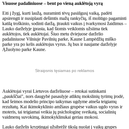
Visuose padaliniuose – bent po vieną auklėtoją vyrą
Eiti į žygį, kurti laužą, nuraminti tėvų pasiilgusį vaiką, padėti
apsirengti ir nusiplauti dešimtis mažų rankyčių, iš moliūgo pagaminti
katilą troškinio, sodinti daržą, įtraukti vaikus į tvarkymosi žaidimus –
Lauko darželyje įprasta, kad šiomis veiklomis užsiima tiek
auklėtojos, tiek auklėtojai. Šiuo metu dviejuose darželio
padaliniuose Vilniuje Pavilnių parke, Kaune Lampėdžių miško
parke yra po kelis auklėtojus vyrus. Jų bus ir naujame darželyje
Ąžuolyno parke Kaune.
Straipsnis tęsiamas po reklamos
Auklėtojai vyrai Lietuvos darželiuose – retokai sutinkami
„paukščiai", nors daugybė pasaulyje atliktų mokslinių tyrimų įrodė,
kad šeimos modelio principo taikymas ugdyme atneša teigiamų
rezultatų. Kai ikimokyklinio amžiaus grupėse vaikus ugdo vyras ir
moteris, tai teigiamai veikia jų psichologinę sveikatą, socialinių
vaidmenų suvokimą, ikimokyklinukai geriau mokosi.
Lauko darželis kryptingai užsibrėžė tikslą nuolat į vaikų grupes