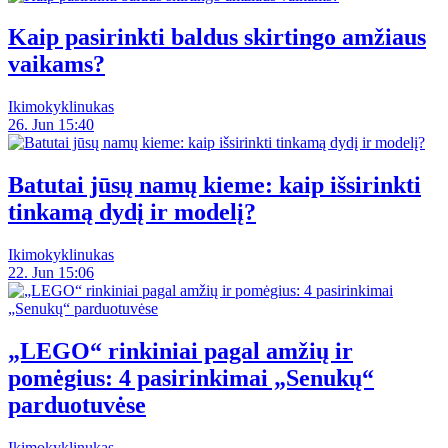
Kaip pasirinkti baldus skirtingo amžiaus
vaikams?
Ikimokyklinukas
26. Jun 15:40
Batutai jūsų namų kieme: kaip išsirinkti
tinkamą dydį ir modelį?
Ikimokyklinukas
22. Jun 15:06
„LEGO“ rinkiniai pagal amžių ir
pomėgius: 4 pasirinkimai „Senukų“
parduotuvėse
Ikimokyklinukas