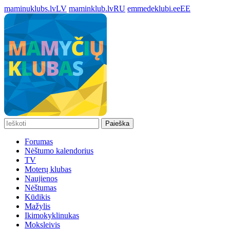
maminuklubs.lv
LV
maminklub.lv
RU
emmedeklubi.ee
EE
Paieška
Forumas
Nėštumo kalendorius
TV
Moterų klubas
Naujienos
Nėštumas
Kūdikis
Mažylis
Ikimokyklinukas
Moksleivis