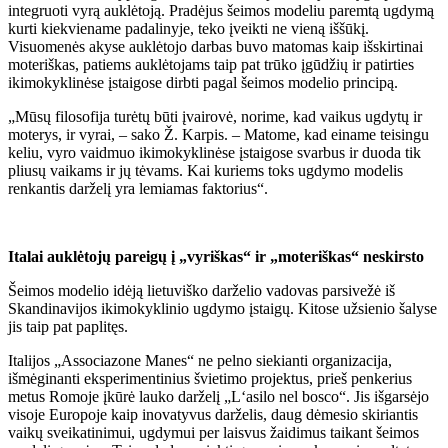
integruoti vyrą auklėtoją. Pradėjus šeimos modeliu paremtą ugdymą
kurti kiekviename padalinyje, teko įveikti ne vieną iššūkį.
Visuomenės akyse auklėtojo darbas buvo matomas kaip išskirtinai
moteriškas, patiems auklėtojams taip pat trūko įgūdžių ir patirties
ikimokyklinėse įstaigose dirbti pagal šeimos modelio principą.
„Mūsų filosofija turėtų būti įvairovė, norime, kad vaikus ugdytų ir
moterys, ir vyrai, – sako Ž. Karpis. – Matome, kad einame teisingu
keliu, vyro vaidmuo ikimokyklinėse įstaigose svarbus ir duoda tik
pliusų vaikams ir jų tėvams. Kai kuriems toks ugdymo modelis
renkantis darželį yra lemiamas faktorius“.
Italai auklėtojų pareigų į „vyriškas“ ir „moteriškas“ neskirsto
Šeimos modelio idėją lietuviško darželio vadovas parsivežė iš
Skandinavijos ikimokyklinio ugdymo įstaigų. Kitose užsienio šalyse
jis taip pat paplitęs.
Italijos „Associazone Manes“ ne pelno siekianti organizacija,
išmėginanti eksperimentinius švietimo projektus, prieš penkerius
metus Romoje įkūrė lauko darželį „L‘asilo nel bosco“. Jis išgarsėjo
visoje Europoje kaip inovatyvus darželis, daug dėmesio skiriantis
vaikų sveikatinimui, ugdymui per laisvus žaidimus taikant šeimos