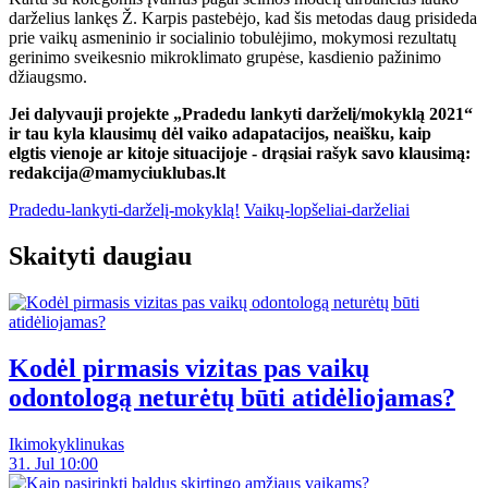
darželius lankęs Ž. Karpis pastebėjo, kad šis metodas daug prisideda
prie vaikų asmeninio ir socialinio tobulėjimo, mokymosi rezultatų
gerinimo sveikesnio mikroklimato grupėse, kasdienio pažinimo
džiaugsmo.
Jei dalyvauji projekte „Pradedu lankyti darželį/mokyklą 2021“
ir tau kyla klausimų dėl vaiko adapatacijos, neaišku, kaip
elgtis vienoje ar kitoje situacijoje - drąsiai rašyk savo klausimą:
redakcija@mamyciuklubas.lt
Pradedu-lankyti-darželį-mokyklą!
Vaikų-lopšeliai-darželiai
Skaityti daugiau
Kodėl pirmasis vizitas pas vaikų
odontologą neturėtų būti atidėliojamas?
Ikimokyklinukas
31. Jul 10:00