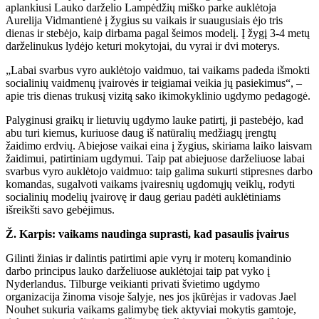
aplankiusi Lauko darželio Lampėdžių miško parke auklėtoja
Aurelija Vidmantienė į žygius su vaikais ir suaugusiais ėjo tris
dienas ir stebėjo, kaip dirbama pagal šeimos modelį. Į žygį 3-4 metų
darželinukus lydėjo keturi mokytojai, du vyrai ir dvi moterys.
„Labai svarbus vyro auklėtojo vaidmuo, tai vaikams padeda išmokti
socialinių vaidmenų įvairovės ir teigiamai veikia jų pasiekimus“, –
apie tris dienas trukusį vizitą sako ikimokyklinio ugdymo pedagogė.
Palyginusi graikų ir lietuvių ugdymo lauke patirtį, ji pastebėjo, kad
abu turi kiemus, kuriuose daug iš natūralių medžiagų įrengtų
žaidimo erdvių. Abiejose vaikai eina į žygius, skiriama laiko laisvam
žaidimui, patirtiniam ugdymui. Taip pat abiejuose darželiuose labai
svarbus vyro auklėtojo vaidmuo: taip galima sukurti stipresnes darbo
komandas, sugalvoti vaikams įvairesnių ugdomųjų veiklų, rodyti
socialinių modelių įvairovę ir daug geriau padėti auklėtiniams
išreikšti savo gebėjimus.
Ž. Karpis: vaikams naudinga suprasti, kad pasaulis įvairus
Gilinti žinias ir dalintis patirtimi apie vyrų ir moterų komandinio
darbo principus lauko darželiuose auklėtojai taip pat vyko į
Nyderlandus. Tilburge veikianti privati švietimo ugdymo
organizacija žinoma visoje šalyje, nes jos įkūrėjas ir vadovas Jael
Nouhet sukuria vaikams galimybę tiek aktyviai mokytis gamtoje,