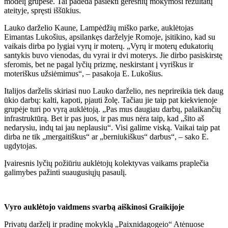
modelį grupėse. Tai padeda pasiekti geresnių mokymosi rezultatų
ateityje, spręsti iššūkius.
Lauko darželio Kaune, Lampėdžių miško parke, auklėtojas
Eimantas Lukošius, apsilankęs darželyje Romoje, įsitikino, kad su
vaikais dirba po lygiai vyrų ir moterų. „Vyrų ir moterų edukatorių
santykis buvo vienodas, du vyrai ir dvi moterys. Jie dirbo pasiskirstę
sferomis, bet ne pagal lyčių prizmę, neskirstant į vyriškus ir
moteriškus užsiėmimus“, – pasakoja E. Lukošius.
Italijos darželis skiriasi nuo Lauko darželio, nes neprireikia tiek daug
ūkio darbų: kalti, kapoti, pjauti žolę. Tačiau jie taip pat kiekvienoje
grupėje turi po vyrą auklėtoją. „Pas mus daugiau darbų, palaikančių
infrastruktūrą. Bet ir pas juos, ir pas mus nėra taip, kad „šito aš
nedarysiu, indų tai jau neplausiu“. Visi galime viską. Vaikai taip pat
dirba ne tik „mergaitiškus“ ar „berniukiškus“ darbus“, – sako E.
ugdytojas.
Įvairesnis lyčių požiūriu auklėtojų kolektyvas vaikams praplečia
galimybes pažinti suaugusiųjų pasaulį.
Vyro auklėtojo vaidmens svarbą aiškinosi Graikijoje
Privatų darželį ir pradinę mokyklą „Paixnidagogeio“ Atėnuose