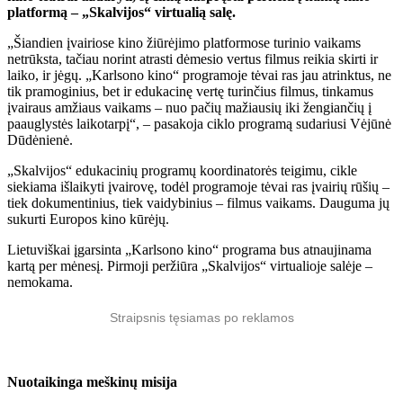
platformą – „Skalvijos“ virtualią salę.
„Šiandien įvairiose kino žiūrėjimo platformose turinio vaikams
netrūksta, tačiau norint atrasti dėmesio vertus filmus reikia skirti ir
laiko, ir jėgų. „Karlsono kino“ programoje tėvai ras jau atrinktus, ne
tik pramoginius, bet ir edukacinę vertę turinčius filmus, tinkamus
įvairaus amžiaus vaikams – nuo pačių mažiausių iki žengiančių į
paauglystės laikotarpį“, – pasakoja ciklo programą sudariusi Vėjūnė
Dūdėnienė.
„Skalvijos“ edukacinių programų koordinatorės teigimu, cikle
siekiama išlaikyti įvairovę, todėl programoje tėvai ras įvairių rūšių –
tiek dokumentinius, tiek vaidybinius – filmus vaikams. Dauguma jų
sukurti Europos kino kūrėjų.
Lietuviškai įgarsinta „Karlsono kino“ programa bus atnaujinama
kartą per mėnesį. Pirmoji peržiūra „Skalvijos“ virtualioje salėje –
nemokama.
Straipsnis tęsiamas po reklamos
Nuotaikinga meškinų misija