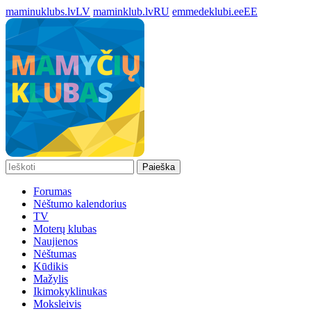
maminuklubs.lv
LV
maminklub.lv
RU
emmedeklubi.ee
EE
Paieška
Forumas
Nėštumo kalendorius
TV
Moterų klubas
Naujienos
Nėštumas
Kūdikis
Mažylis
Ikimokyklinukas
Moksleivis