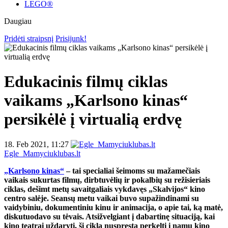
LEGO®
Daugiau
Pridėti straipsnį
Prisijunk!
Edukacinis filmų ciklas
vaikams „Karlsono kinas“
persikėlė į virtualią erdvę
18. Feb 2021, 11:27
Egle_Mamyciuklubas.lt
„Karlsono kinas“
– tai specialiai šeimoms su mažamečiais
vaikais sukurtas filmų, dirbtuvėlių ir pokalbių su režisieriais
ciklas, dešimt metų savaitgaliais vykdavęs „Skalvijos“ kino
centro salėje. Seansų metu vaikai buvo supažindinami su
vaidybiniu, dokumentiniu kinu ir animacija, o apie tai, ką matė,
diskutuodavo su tėvais. Atsižvelgiant į dabartinę situaciją, kai
kino teatrai uždaryti, šį ciklą nuspręsta perkelti į namų kino