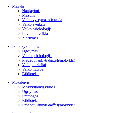
Mažylis
Naujagimis
Mažylis
Vaiko vystymasis ir raida
Vaiko sveikata
Vaiko psichologija
Lavinanti veikla
Žindymas
Ikimokyklinukas
Ugdymas
Vaiko psichologija
Pradedu lankyti darželį/mokyklą!
Vaikų darželiai
Vaiko mityba
Biblioteka
Moksleivis
Mokyklinukų klubas
Ugdymas
Pramogos
Biblioteka
Pradedu lankyti darželį/mokyklą!