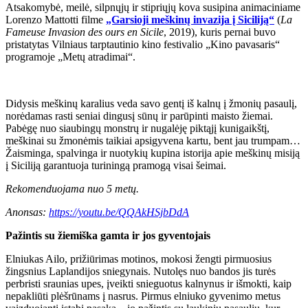
Atsakomybė, meilė, silpnųjų ir stipriųjų kova susipina animaciniame
Lorenzo Mattotti filme
„Garsioji meškinų invazija į Siciliją“
(
La
Fameuse Invasion des ours en Sicile
, 2019), kuris pernai buvo
pristatytas Vilniaus tarptautinio kino festivalio „Kino pavasaris“
programoje „Metų atradimai“.
Didysis meškinų karalius veda savo gentį iš kalnų į žmonių pasaulį,
norėdamas rasti seniai dingusį sūnų ir parūpinti maisto žiemai.
Pabėgę nuo siaubingų monstrų ir nugalėję piktąjį kunigaikštį,
meškinai su žmonėmis taikiai apsigyvena kartu, bent jau trumpam…
Žaisminga, spalvinga ir nuotykių kupina istorija apie meškinų misiją
į Siciliją garantuoja turiningą pramogą visai šeimai.
Rekomenduojama nuo 5 metų.
Anonsas:
https://youtu.be/QQAkHSjbDdA
Pažintis su žiemiška gamta ir jos gyventojais
Elniukas Ailo, prižiūrimas motinos, mokosi žengti pirmuosius
žingsnius Laplandijos sniegynais. Nutolęs nuo bandos jis turės
perbristi sraunias upes, įveikti snieguotus kalnynus ir išmokti, kaip
nepakliūti plėšrūnams į nasrus. Pirmus elniuko gyvenimo metus