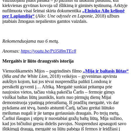
vaizduojanti įstabi pasaka – jo pažintis su laukiniu pasauliu, kur
kiekvienas gyvūnas kovoja už išlikimą ir giminės tęstinumą. Arktyje
nufilmuota visai šeimai skirta dokumentika
„Elniuko Ailo kelionė
per Laplandiją“
(
Aïlo: Une odyssée en Laponie
, 2018) užburs
įstabiais žmogaus nepaliestos gamtos vaizdais.
Rekomenduojama nuo 6 metų.
Anonsas:
https://youtu.be/Pt35l8mTEc8
Mergaitės ir liūto draugystės istorija
Vienuolikametės Mijos – pagrindinės filmo
„Mija ir baltasis liūtas“
(
Mia and the White Lion
, 2018) veikėjos – gyvenimas apvirsta
aukštyn kojom, kai jos tėvai nusprendžia palikti Londoną ir
persikelti gyventi į… Afriką. Mergaitė sunkiai pritampa prie
naujosios vietos, tačiau viską pakeičia Čarlis – fermoje gimęs
visiškai baltas liūtų jauniklis, kuris nuo pirmųjų dienų Mijai
demonstruoja ypatingą prieraišumą. Iš pradžių mergaitė, vis dar
pykdama ant tėvų, bando atstumti Čarlį, tačiau greitai liūtuko
meilumas nugali ir jie tampa geriausiais draugais. Po trejų metų,
Čarliui išaugus į stiprų ir nuostabiai gražų baltą liūtą, Mija sužino,
kad jos bičiuliui gresia didelis pavojus. Nusprendusi apsaugoti savo
ištikimąjį draugą, mergaitė su liūtu pabėga iš fermos ir leidžiasi į