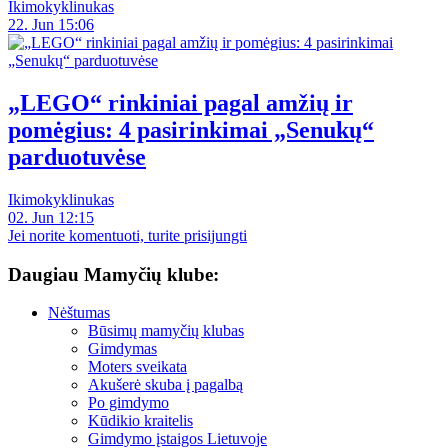
Ikimokyklinukas
22. Jun 15:06
„LEGO“ rinkiniai pagal amžių ir
pomėgius: 4 pasirinkimai „Senukų“
parduotuvėse
Ikimokyklinukas
02. Jun 12:15
Jei norite komentuoti, turite prisijungti
Daugiau Mamyčių klube:
Nėštumas
Būsimų mamyčių klubas
Gimdymas
Moters sveikata
Akušerė skuba į pagalbą
Po gimdymo
Kūdikio kraitelis
Gimdymo įstaigos Lietuvoje