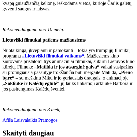
kvapą gniaužiančią kelionę, ieškodama vietos, kurioje Čarlis galėtų
gyventi saugus ir laisvas.
Rekomenduojama nuo 10 metų.
Lietuviški filmukai patiems mažiausiems
Nuotaikinga, įkvepianti ir pamokanti – tokia yra trumpųjų filmukų
programa
„Lietuviški filmukai vaikams“
. Mažiesiems kino
žiūrovams pristatomi trys animaciniai filmukai, sukurti Lietuvos kino
kūrėjų. Filmuke
„Matilda ir jos atsarginė galva“
vaikai susipažins
su protingiausia pasaulyje trokštančia būti mergaite Matilda,
„Pieno
bare“
– su meškinu Miku ir jo geriausiais draugais, o animacijoje
„Šokliukė ir Kalėdų eglutė“
jų lauks linksmoji arkliukė Barbora ir
jos pasirengimas Kalėdų šventei.
Rekomenduojama nuo 3 metų.
Afiša
Laisvalaikis
Pramogos
Skaityti daugiau