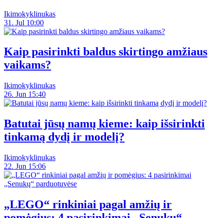
Ikimokyklinukas
31. Jul 10:00
Kaip pasirinkti baldus skirtingo amžiaus
vaikams?
Ikimokyklinukas
26. Jun 15:40
Batutai jūsų namų kieme: kaip išsirinkti
tinkamą dydį ir modelį?
Ikimokyklinukas
22. Jun 15:06
„LEGO“ rinkiniai pagal amžių ir
pomėgius: 4 pasirinkimai „Senukų“