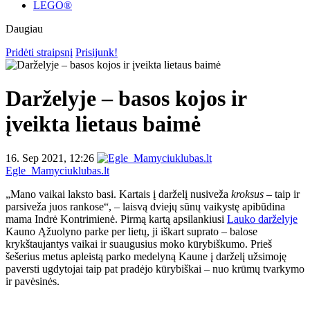
LEGO®
Daugiau
Pridėti straipsnį
Prisijunk!
Darželyje – basos kojos ir
įveikta lietaus baimė
16. Sep 2021, 12:26
Egle_Mamyciuklubas.lt
„Mano vaikai laksto basi. Kartais į darželį nusiveža
kroksus
– taip ir
parsiveža juos rankose“, – laisvą dviejų sūnų vaikystę apibūdina
mama Indrė Kontrimienė. Pirmą kartą apsilankiusi
Lauko darželyje
Kauno Ąžuolyno parke per lietų, ji iškart suprato – balose
krykštaujantys vaikai ir suaugusius moko kūrybiškumo. Prieš
šešerius metus apleistą parko medelyną Kaune į darželį užsimoję
paversti ugdytojai taip pat pradėjo kūrybiškai – nuo krūmų tvarkymo
ir pavėsinės.