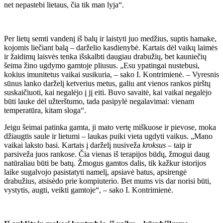
net nepastebi lietaus, čia tik man lyja“.
Per lietų semti vandenį iš balų ir laistyti juo medžius, suptis hamake,
kojomis liečiant balą – darželio kasdienybė. Kartais dėl vaikų laimės
ir žaidimų laisvės tenka išskalbti daugiau drabužių, bet kauniečių
šeima žino ugdymo gamtoje pliusus. „Esu ypatingai nustebusi,
kokius imunitetus vaikai susikuria, – sako I. Kontrimienė. – Vyresnis
sūnus lanko darželį ketverius metus, galiu ant vienos rankos pirštų
suskaičiuoti, kai negalėjo į jį eiti. Buvo savaitė, kai vaikai negalėjo
būti lauke dėl užterštumo, tada pasipylė negalavimai: vienam
temperatūra, kitam sloga“.
Jeigu šeimai patinka gamta, ji mato vertę miškuose ir pievose, moka
džiaugtis saule ir lietumi – laukas puiki vieta ugdyti vaikus. „Mano
vaikai laksto basi. Kartais į darželį nusiveža
kroksus
– taip ir
parsiveža juos rankose. Čia vienas iš terapijos būdų, žmogui daug
natūraliau būti be batų. Žmogus gamtos dalis, tik kažkur istorijos
laike sugalvojo pasistatyti namelį, apsiavė batus, apsirengė
drabužius, atsisėdo prie kompiuterio. Bet mums vis dar norisi būti,
vystytis, augti, veikti gamtoje“, – sako I. Kontrimienė.