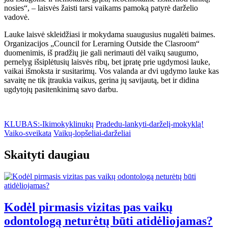
nosies“, – laisvės žaisti tarsi vaikams pamoką patyrė darželio
vadovė.
Lauke laisvė skleidžiasi ir mokydama suaugusius nugalėti baimes.
Organizacijos „Council for Lerarning Outside the Clasroom“
duomenimis, iš pradžių jie gali nerimauti dėl vaikų saugumo,
pernelyg išsiplėtusių laisvės ribų, bet įpratę prie ugdymosi lauke,
vaikai išmoksta ir susitarimų. Vos valanda ar dvi ugdymo lauke kas
savaitę ne tik įtraukia vaikus, gerina jų savijautą, bet ir didina
ugdytojų pasitenkinimą savo darbu.
KLUBAS:-Ikimokyklinukų
Pradedu-lankyti-darželį-mokyklą!
Vaiko-sveikata
Vaikų-lopšeliai-darželiai
Skaityti daugiau
Kodėl pirmasis vizitas pas vaikų
odontologą neturėtų būti atidėliojamas?