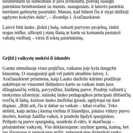
susidurdami su sunkumais ir juos įveikdami, poreikį suaugti
patenkina bendraudami su mumis, suaugusiais, ir laisvės pasiekia
turėdami galimybę pasirinkti. Manau, kad būtent čia ir slypi didžioji
ugdymo kokybės dalis“, – išvardija I. Aračiauskienė.
Laisvė būti lauke, įšokti į balą, sukurti purvyno projektą, rinkti
uogas miške, užkopti į statų šlaitą ar kartu su komanda pastatyti
vabalų viešbutį – vieni iš tokių pasirinkimų.
Grįžti į vaikystę mokėsi iš islandės
Gamta stimuliuoja visus pojūčius, vaikams joje kyla daugybė
klausimų. O suaugusieji gali vėl patirti atradimo laisvę. I.
Aračiauskienė prisimena, kaip Lauko darželio kūrimo pradžioje
auklėtojai ne visuomet išdrįsdavo kartu su vaikais imtis juos
džiuginančių veiklų, pavyzdžiui, žaidimų purve. Pradėję važinėti į
mokymus užsienyje, sulaukę lauko pedagogikos principais dirbančių
svečių iš šalių, kuriose lauko darželiai įprasti, ugdytojai tai darė
drąsiau. „Būti arti, čia ir dabar su vaikais – labai svarbu. Teko
stebėti, kaip ateina į kiemą viešnia iš Islandijos, įsitaiso vidury purvo
duobės, kurioje žaidžia vaikai, ir pradeda lipdyti spurgiukus.
Prilipdo tų purvo spurgiukų, susideda iš eilės, ir skaičiuoja –
prisiminėme vaikystę. Visi deklaruojame: mylime gamtą, kaimą, bet
jau išaugome ir nemokame grįžti, nebemokame išsiterlioti rankų,