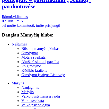
parduotuvėse
Ikimokyklinukas
02. Jun 12:15
Jei norite komentuoti, turite prisijungti
Daugiau Mamyčių klube:
Nėštumas
Būsimų mamyčių klubas
Gimdymas
Moters sveikata
Akušerė skuba į pagalbą
Po gimdymo
Kūdikio kraitelis
Gimdymo įstaigos Lietuvoje
Mažylis
Naujagimis
Mažylis
Vaiko vystymasis ir raida
Vaiko sveikata
Vaiko psichologija