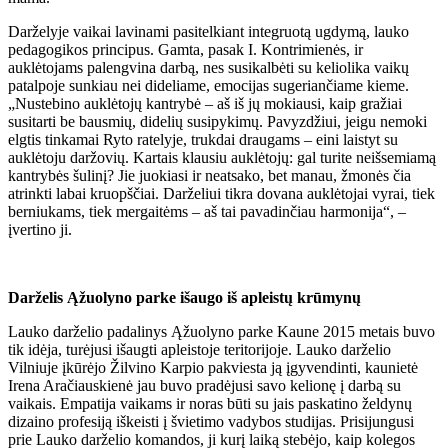
Darželyje vaikai lavinami pasitelkiant integruotą ugdymą, lauko
pedagogikos principus. Gamta, pasak I. Kontrimienės, ir
auklėtojams palengvina darbą, nes susikalbėti su keliolika vaikų
patalpoje sunkiau nei dideliame, emocijas sugeriančiame kieme.
„Nustebino auklėtojų kantrybė – aš iš jų mokiausi, kaip gražiai
susitarti be bausmių, didelių susipykimų. Pavyzdžiui, jeigu nemoki
elgtis tinkamai Ryto ratelyje, trukdai draugams – eini laistyt su
auklėtoju daržovių. Kartais klausiu auklėtojų: gal turite neišsemiamą
kantrybės šulinį? Jie juokiasi ir neatsako, bet manau, žmonės čia
atrinkti labai kruopščiai. Darželiui tikra dovana auklėtojai vyrai, tiek
berniukams, tiek mergaitėms – aš tai pavadinčiau harmonija“, –
įvertino ji.
Darželis Ąžuolyno parke išaugo iš apleistų krūmynų
Lauko darželio padalinys Ąžuolyno parke Kaune 2015 metais buvo
tik idėja, turėjusi išaugti apleistoje teritorijoje. Lauko darželio
Vilniuje įkūrėjo Žilvino Karpio pakviesta ją įgyvendinti, kaunietė
Irena Aračiauskienė jau buvo pradėjusi savo kelionę į darbą su
vaikais. Empatija vaikams ir noras būti su jais paskatino želdynų
dizaino profesiją iškeisti į švietimo vadybos studijas. Prisijungusi
prie Lauko darželio komandos, ji kurį laiką stebėjo, kaip kolegos