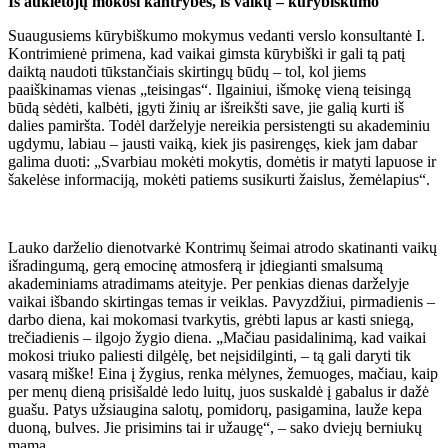
Iš auklėtojų mokosi kantrybės, iš vaikų – kūrybiškumo
Suaugusiems kūrybiškumo mokymus vedanti verslo konsultantė I.
Kontrimienė primena, kad vaikai gimsta kūrybiški ir gali tą patį
daiktą naudoti tūkstančiais skirtingų būdų – tol, kol jiems
paaiškinamas vienas „teisingas“. Ilgainiui, išmokę vieną teisingą
būdą sėdėti, kalbėti, įgyti žinių ar išreikšti save, jie galią kurti iš
dalies pamiršta. Todėl darželyje nereikia persistengti su akademiniu
ugdymu, labiau – jausti vaiką, kiek jis pasirengęs, kiek jam dabar
galima duoti: „Svarbiau mokėti mokytis, domėtis ir matyti lapuose ir
šakelėse informaciją, mokėti patiems susikurti žaislus, žemėlapius“.
Lauko darželio dienotvarkė Kontrimų šeimai atrodo skatinanti vaikų
išradingumą, gerą emocinę atmosferą ir įdiegianti smalsumą
akademiniams atradimams ateityje. Per penkias dienas darželyje
vaikai išbando skirtingas temas ir veiklas. Pavyzdžiui, pirmadienis –
darbo diena, kai mokomasi tvarkytis, grėbti lapus ar kasti sniegą,
trečiadienis – ilgojo žygio diena. „Mačiau pasidalinimą, kad vaikai
mokosi triuko paliesti dilgėlę, bet neįsidilginti, – tą gali daryti tik
vasarą miške! Eina į žygius, renka mėlynes, žemuoges, mačiau, kaip
per menų dieną prisišaldė ledo luitų, juos suskaldė į gabalus ir dažė
guašu. Patys užsiaugina salotų, pomidorų, pasigamina, lauže kepa
duoną, bulves. Jie prisimins tai ir užaugę“, – sako dviejų berniukų
mama.