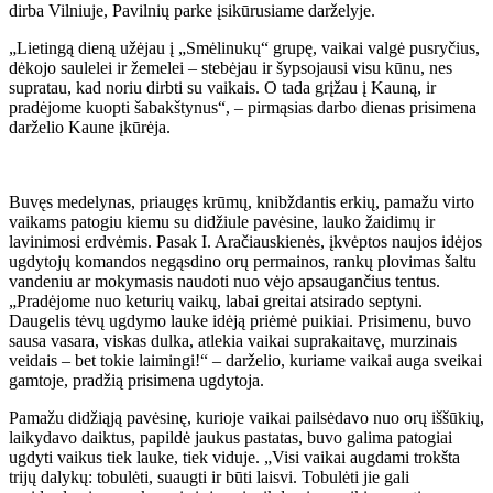
dirba Vilniuje, Pavilnių parke įsikūrusiame darželyje.
„Lietingą dieną užėjau į „Smėlinukų“ grupę, vaikai valgė pusryčius,
dėkojo saulelei ir žemelei – stebėjau ir šypsojausi visu kūnu, nes
supratau, kad noriu dirbti su vaikais. O tada grįžau į Kauną, ir
pradėjome kuopti šabakštynus“, – pirmąsias darbo dienas prisimena
darželio Kaune įkūrėja.
Buvęs medelynas, priaugęs krūmų, knibždantis erkių, pamažu virto
vaikams patogiu kiemu su didžiule pavėsine, lauko žaidimų ir
lavinimosi erdvėmis. Pasak I. Aračiauskienės, įkvėptos naujos idėjos
ugdytojų komandos negąsdino orų permainos, rankų plovimas šaltu
vandeniu ar mokymasis naudoti nuo vėjo apsaugančius tentus.
„Pradėjome nuo keturių vaikų, labai greitai atsirado septyni.
Daugelis tėvų ugdymo lauke idėją priėmė puikiai. Prisimenu, buvo
sausa vasara, viskas dulka, atlekia vaikai suprakaitavę, murzinais
veidais – bet tokie laimingi!“ – darželio, kuriame vaikai auga sveikai
gamtoje, pradžią prisimena ugdytoja.
Pamažu didžiąją pavėsinę, kurioje vaikai pailsėdavo nuo orų iššūkių,
laikydavo daiktus, papildė jaukus pastatas, buvo galima patogiai
ugdyti vaikus tiek lauke, tiek viduje. „Visi vaikai augdami trokšta
trijų dalykų: tobulėti, suaugti ir būti laisvi. Tobulėti jie gali