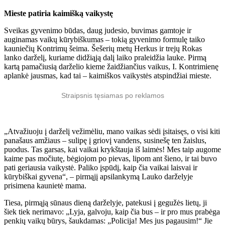
Mieste patiria kaimišką vaikystę
Sveikas gyvenimo būdas, daug judesio, buvimas gamtoje ir
auginamas vaikų kūrybiškumas – tokią gyvenimo formulę taiko
kauniečių Kontrimų šeima. Šešerių metų Herkus ir trejų Rokas
lanko darželį, kuriame didžiąją dalį laiko praleidžia lauke. Pirmą
kartą pamačiusią darželio kieme žaidžiančius vaikus, I. Kontrimienę
aplankė jausmas, kad tai – kaimiškos vaikystės atspindžiai mieste.
Straipsnis tęsiamas po reklamos
„Atvažiuoju į darželį vežimėliu, mano vaikas sėdi įsitaisęs, o visi kiti
panašaus amžiaus – sulipę į griovį vandens, susinešę ten žaislus,
puodus. Tas garsas, kai vaikai krykštauja iš laimės! Mes taip augome
kaime pas močiutę, bėgiojom po pievas, lipom ant šieno, ir tai buvo
pati geriausia vaikystė. Paliko įspūdį, kaip čia vaikai laisvai ir
kūrybiškai gyvena“, – pirmąjį apsilankymą Lauko darželyje
prisimena kaunietė mama.
Tiesa, pirmąją sūnaus dieną darželyje, patekusi į gegužės lietų, ji
šiek tiek nerimavo: „Lyja, galvoju, kaip čia bus – ir pro mus prabėga
penkių vaikų būrys, šaukdamas: „Policija! Mes jus pagausim!“ Jie