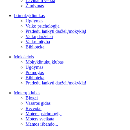
Lavinanti veikla
Žindymas
Ikimokyklinukas
Ugdymas
Vaiko psichologija
Pradedu lankyti darželį/mokyklą!
Vaikų darželiai
Vaiko mityba
Biblioteka
Moksleivis
Mokyklinukų klubas
Ugdymas
Pramogos
Biblioteka
Pradedu lankyti darželį/mokyklą!
Moterų klubas
Blogai
Vasaros gidas
Receptai
Moters psichologija
Moters sveikata
Mamos išbando...