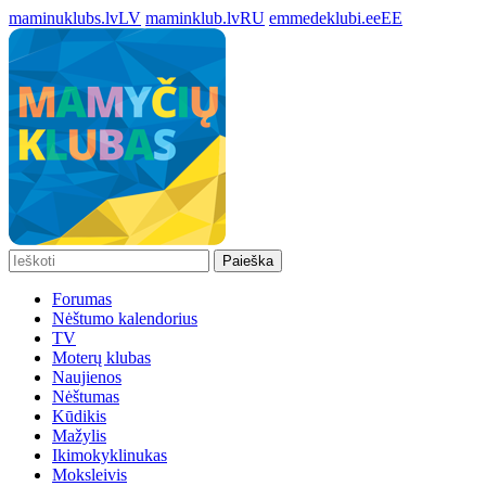
maminuklubs.lv
LV
maminklub.lv
RU
emmedeklubi.ee
EE
Paieška
Forumas
Nėštumo kalendorius
TV
Moterų klubas
Naujienos
Nėštumas
Kūdikis
Mažylis
Ikimokyklinukas
Moksleivis